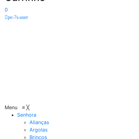
0
pe-7s-user
Menu
≡
╳
Senhora
Alianças
Argolas
Brincos