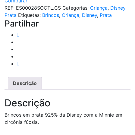
Comparar
MINNIE
REF:
ES00028SOCTL.CS
Categorias:
Criança
,
Disney
,
PROTEÇÃO
Prata
Etiquetas:
Brincos
,
Criança
,
Disney
,
Prata
Partilhar
Descrição
Descrição
Brincos em prata 925% da Disney com a Minnie em
zircónia fúcsia.