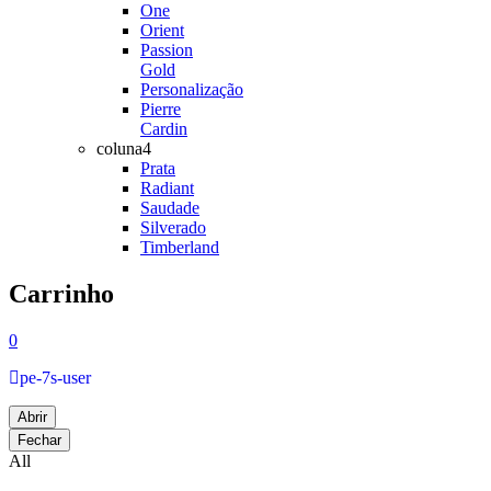
One
Orient
Passion
Gold
Personalização
Pierre
Cardin
coluna4
Prata
Radiant
Saudade
Silverado
Timberland
Carrinho
0
pe-7s-user
Abrir
Fechar
All