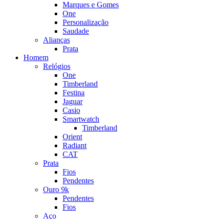
Marques e Gomes
One
Personalização
Saudade
Alianças
Prata
Homem
Relógios
One
Timberland
Festina
Jaguar
Casio
Smartwatch
Timberland
Orient
Radiant
CAT
Prata
Fios
Pendentes
Ouro 9k
Pendentes
Fios
Aço