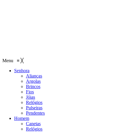
Menu
≡
╳
Senhora
Alianças
Argolas
Brincos
Fios
Jóias
Relógios
Pulseiras
Pendentes
Homem
Canetas
Relógios