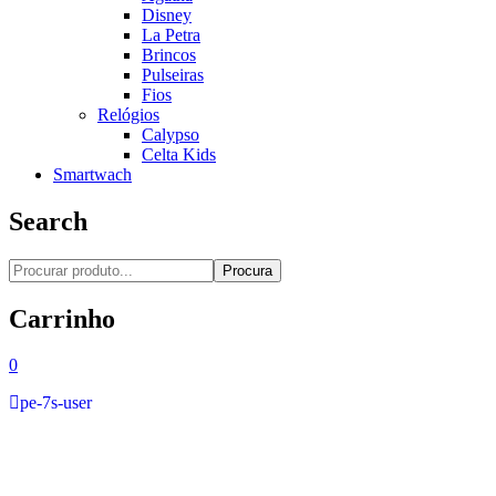
Disney
La Petra
Brincos
Pulseiras
Fios
Relógios
Calypso
Celta Kids
Smartwach
Search
Procura
Carrinho
0
pe-7s-user