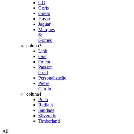
GO
Goris
Guess
Hassu
Jaguar
Marques
&
Gomes
coluna3
Link
One
Orient
Passion
Gold
Personalização
Pierre
Cardin
coluna4
Prata
Radiant
Saudade
Silverado
Timberland
All