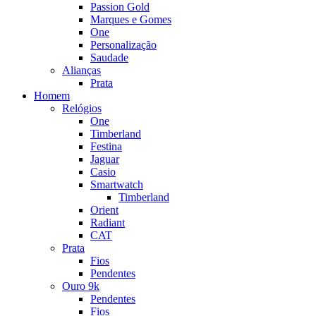
Passion Gold
Marques e Gomes
One
Personalização
Saudade
Alianças
Prata
Homem
Relógios
One
Timberland
Festina
Jaguar
Casio
Smartwatch
Timberland
Orient
Radiant
CAT
Prata
Fios
Pendentes
Ouro 9k
Pendentes
Fios