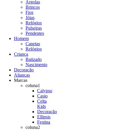
Argolas
Brincos
Fios
Jóias
Relógios
Pulseiras
Pendentes
Homem
Canetas
Relógios
Criança
Batizado
Nascimento
Decoração
Alianças
Marcas
coluna1
Calypso
Casio
Celta
Kids
Decoração
Ellipsis
Festina
coluna2