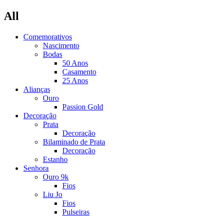
All
Comemorativos
Nascimento
Bodas
50 Anos
Casamento
25 Anos
Alianças
Ouro
Passion Gold
Decoração
Prata
Decoração
Bilaminado de Prata
Decoração
Estanho
Senhora
Ouro 9k
Fios
Liu Jo
Fios
Pulseiras