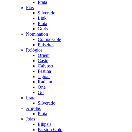
Prata
Fios
Silverado
Link
Prata
Goris
Nomination
Composable
Pulseiras
Relógios
Orient
Casio
Calypso
Festina
Jaguar
Radiant
One
Go
Prata
Silverado
Argolas
Prata
Jóias
Ellipsis
Passion Gold