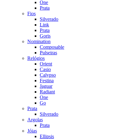
One
Prata
Fios
Silverado
Link
Prata
Goris
Nomination
Composable
Pulseiras
Relógios
Orient
Casio
Calypso
Festina
Jaguar
Radiant
One
Go
Prata
Silverado
Argolas
Prata
Jóias
Ellipsis