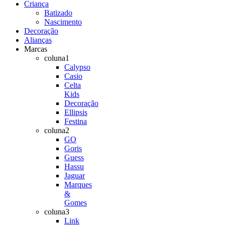
Criança
Batizado
Nascimento
Decoração
Alianças
Marcas
coluna1
Calypso
Casio
Celta
Kids
Decoração
Ellipsis
Festina
coluna2
GO
Goris
Guess
Hassu
Jaguar
Marques
&
Gomes
coluna3
Link