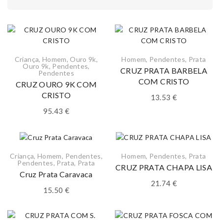
Criança
,
Homem
,
Ouro 9k
,
Homem
,
Pendentes
,
Prata
Ouro 9k
,
Pendentes
,
CRUZ PRATA BARBELA
Pendentes
COM CRISTO
CRUZ OURO 9K COM
CRISTO
13.53
€
95.43
€
Criança
,
Homem
,
Pendentes
,
Homem
,
Pendentes
,
Prata
Pendentes
,
Prata
,
Prata
CRUZ PRATA CHAPA LISA
Cruz Prata Caravaca
21.74
€
15.50
€