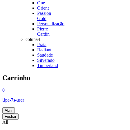
One
Orient
Passion
Gold
Personalização
Pierre
Cardin
coluna4
Prata
Radiant
Saudade
Silverado
Timberland
Carrinho
0
pe-7s-user
Abrir
Fechar
All