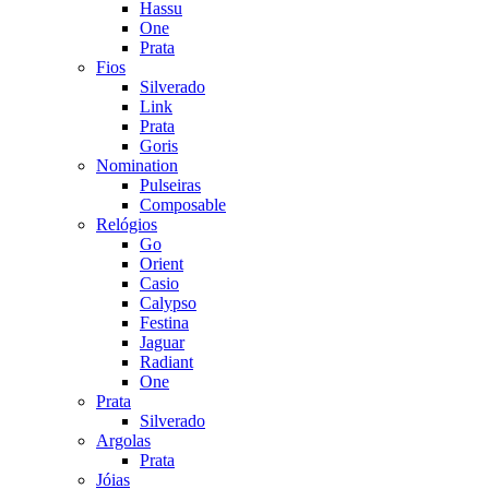
Hassu
One
Prata
Fios
Silverado
Link
Prata
Goris
Nomination
Pulseiras
Composable
Relógios
Go
Orient
Casio
Calypso
Festina
Jaguar
Radiant
One
Prata
Silverado
Argolas
Prata
Jóias