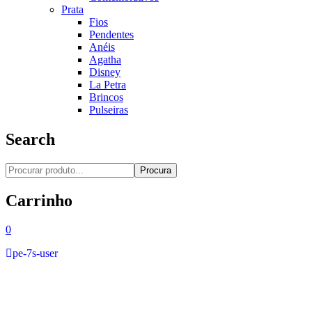
Prata
Fios
Pendentes
Anéis
Agatha
Disney
La Petra
Brincos
Pulseiras
Search
Procura
Carrinho
0
pe-7s-user