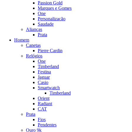
Passion Gold
Marques e Gomes
One
Personalização
Saudade
Alianças
Prata
Homem
Canetas
Pierre Cardin
Relógios
One
Timberland
Festina
Jaguar
Casio
Smartwatch
Timberland
Orient
Radiant
CAT
Prata
Fios
Pendentes
Ouro 9k