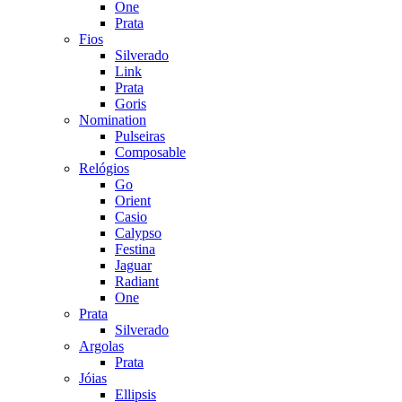
One
Prata
Fios
Silverado
Link
Prata
Goris
Nomination
Pulseiras
Composable
Relógios
Go
Orient
Casio
Calypso
Festina
Jaguar
Radiant
One
Prata
Silverado
Argolas
Prata
Jóias
Ellipsis