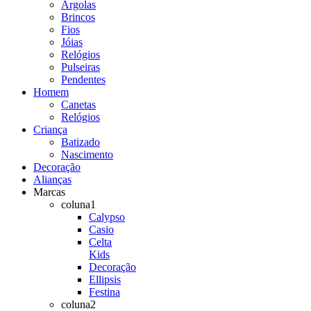
Argolas
Brincos
Fios
Jóias
Relógios
Pulseiras
Pendentes
Homem
Canetas
Relógios
Criança
Batizado
Nascimento
Decoração
Alianças
Marcas
coluna1
Calypso
Casio
Celta
Kids
Decoração
Ellipsis
Festina
coluna2