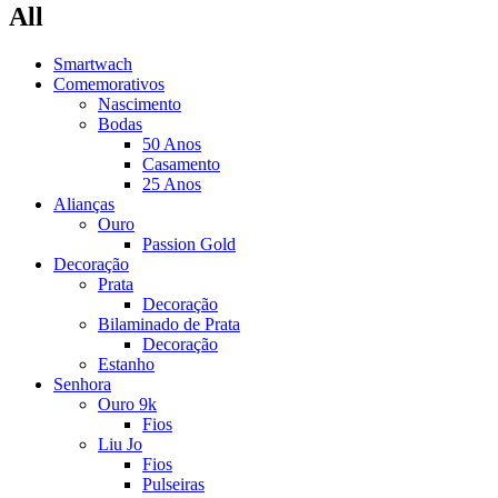
All
Smartwach
Comemorativos
Nascimento
Bodas
50 Anos
Casamento
25 Anos
Alianças
Ouro
Passion Gold
Decoração
Prata
Decoração
Bilaminado de Prata
Decoração
Estanho
Senhora
Ouro 9k
Fios
Liu Jo
Fios
Pulseiras