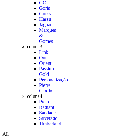
GO
Goris
Guess
Hassu
Jaguar
Marques
&
Gomes
coluna3
Link
One
Orient
Passion
Gold
Personalização
Pierre
Cardin
coluna4
Prata
Radiant
Saudade
Silverado
Timberland
All