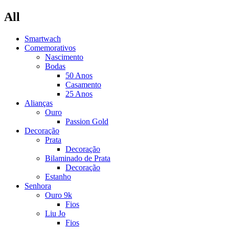
All
Smartwach
Comemorativos
Nascimento
Bodas
50 Anos
Casamento
25 Anos
Alianças
Ouro
Passion Gold
Decoração
Prata
Decoração
Bilaminado de Prata
Decoração
Estanho
Senhora
Ouro 9k
Fios
Liu Jo
Fios