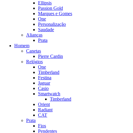
Ellipsis
Passion Gold
Marques e Gomes
One
Personalização
Saudade
Alianças
Prata
Homem
Canetas
Pierre Cardin
Relógios
One
Timberland
Festina
Jaguar
Casio
Smartwatch
Timberland
Orient
Radiant
CAT
Prata
Fios
Pendentes