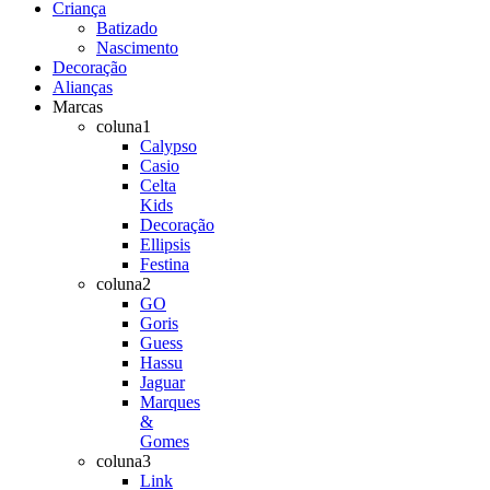
Criança
Batizado
Nascimento
Decoração
Alianças
Marcas
coluna1
Calypso
Casio
Celta
Kids
Decoração
Ellipsis
Festina
coluna2
GO
Goris
Guess
Hassu
Jaguar
Marques
&
Gomes
coluna3
Link