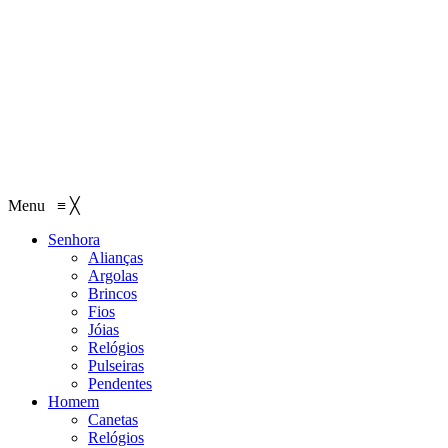
Menu
≡
╳
Senhora
Alianças
Argolas
Brincos
Fios
Jóias
Relógios
Pulseiras
Pendentes
Homem
Canetas
Relógios