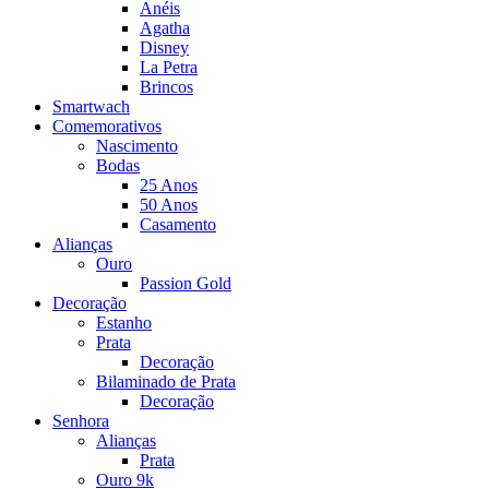
Anéis
Agatha
Disney
La Petra
Brincos
Smartwach
Comemorativos
Nascimento
Bodas
25 Anos
50 Anos
Casamento
Alianças
Ouro
Passion Gold
Decoração
Estanho
Prata
Decoração
Bilaminado de Prata
Decoração
Senhora
Alianças
Prata
Ouro 9k