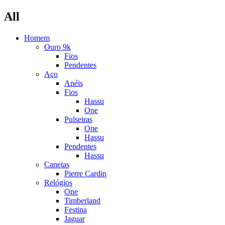
All
Homem
Ouro 9k
Fios
Pendentes
Aço
Anéis
Fios
Hassu
One
Pulseiras
One
Hassu
Pendentes
Hassu
Canetas
Pierre Cardin
Relógios
One
Timberland
Festina
Jaguar