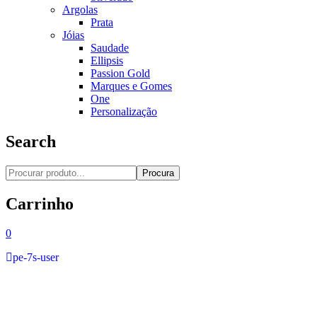
Argolas
Prata
Jóias
Saudade
Ellipsis
Passion Gold
Marques e Gomes
One
Personalização
Search
Procura
Carrinho
0
pe-7s-user