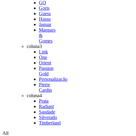
GO
Goris
Guess
Hassu
Jaguar
Marques
&
Gomes
coluna3
Link
One
Orient
Passion
Gold
Personalização
Pierre
Cardin
coluna4
Prata
Radiant
Saudade
Silverado
Timberland
All