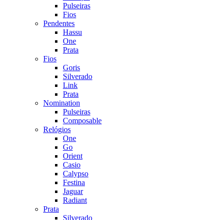
Pulseiras
Fios
Pendentes
Hassu
One
Prata
Fios
Goris
Silverado
Link
Prata
Nomination
Pulseiras
Composable
Relógios
One
Go
Orient
Casio
Calypso
Festina
Jaguar
Radiant
Prata
Silverado