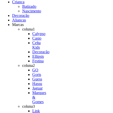
Criança
Batizado
Nascimento
Decoração
Alianças
Marcas
coluna1
Calypso
Casio
Celta
Kids
Decoração
Ellipsis
Festina
coluna2
GO
Goris
Guess
Hassu
Jaguar
Marques
&
Gomes
coluna3
Link