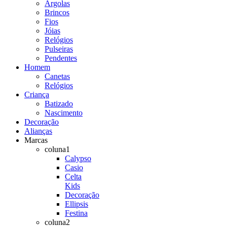
Argolas
Brincos
Fios
Jóias
Relógios
Pulseiras
Pendentes
Homem
Canetas
Relógios
Criança
Batizado
Nascimento
Decoração
Alianças
Marcas
coluna1
Calypso
Casio
Celta
Kids
Decoração
Ellipsis
Festina
coluna2