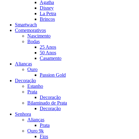
Agatha
Disney
La Petra
Brincos
Smartwach
Comemorativos
Nascimento
Bodas
25 Anos
50 Anos
Casamento
Alianças
Ouro
Passion Gold
Decoração
Estanho
Prata
Decoração
Bilaminado de Prata
Decoração
Senhora
Alianças
Prata
Ouro 9k
Fios