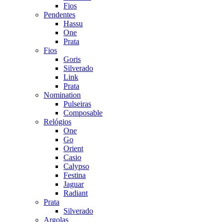
Fios
Pendentes
Hassu
One
Prata
Fios
Goris
Silverado
Link
Prata
Nomination
Pulseiras
Composable
Relógios
One
Go
Orient
Casio
Calypso
Festina
Jaguar
Radiant
Prata
Silverado
Argolas