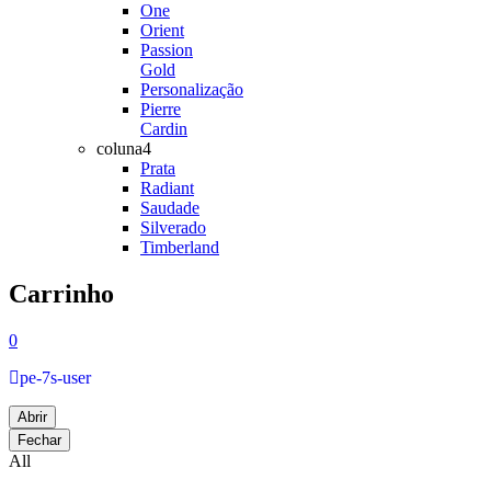
One
Orient
Passion
Gold
Personalização
Pierre
Cardin
coluna4
Prata
Radiant
Saudade
Silverado
Timberland
Carrinho
0
pe-7s-user
Abrir
Fechar
All