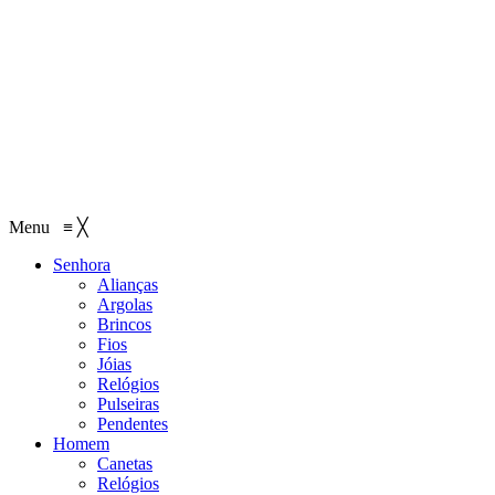
Menu
≡
╳
Senhora
Alianças
Argolas
Brincos
Fios
Jóias
Relógios
Pulseiras
Pendentes
Homem
Canetas
Relógios