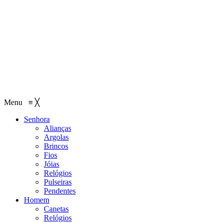
Menu
≡
╳
Senhora
Alianças
Argolas
Brincos
Fios
Jóias
Relógios
Pulseiras
Pendentes
Homem
Canetas
Relógios