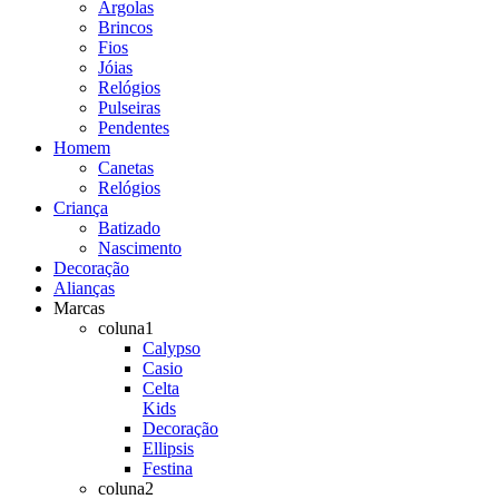
Argolas
Brincos
Fios
Jóias
Relógios
Pulseiras
Pendentes
Homem
Canetas
Relógios
Criança
Batizado
Nascimento
Decoração
Alianças
Marcas
coluna1
Calypso
Casio
Celta
Kids
Decoração
Ellipsis
Festina
coluna2