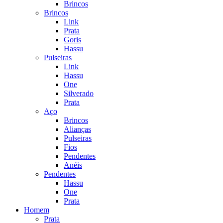
Brincos
Brincos
Link
Prata
Goris
Hassu
Pulseiras
Link
Hassu
One
Silverado
Prata
Aço
Brincos
Alianças
Pulseiras
Fios
Pendentes
Anéis
Pendentes
Hassu
One
Prata
Homem
Prata