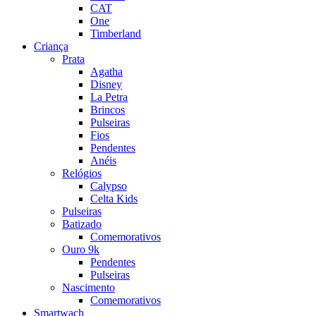
CAT
One
Timberland
Criança
Prata
Agatha
Disney
La Petra
Brincos
Pulseiras
Fios
Pendentes
Anéis
Relógios
Calypso
Celta Kids
Pulseiras
Batizado
Comemorativos
Ouro 9k
Pendentes
Pulseiras
Nascimento
Comemorativos
Smartwach