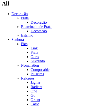
All
Decoração
Prata
Decoração
Bilaminado de Prata
Decoração
Estanho
Senhora
Fios
Link
Prata
Goris
Silverado
Nomination
Composable
Pulseiras
Relógios
Jaguar
Radiant
One
Go
Orient
Casio