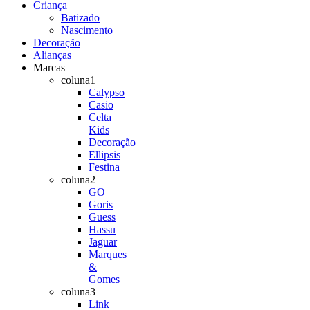
Criança
Batizado
Nascimento
Decoração
Alianças
Marcas
coluna1
Calypso
Casio
Celta
Kids
Decoração
Ellipsis
Festina
coluna2
GO
Goris
Guess
Hassu
Jaguar
Marques
&
Gomes
coluna3
Link