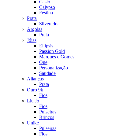
Casio
Calypso
Festina
Prata
Silverado
Argolas
Prata
Jóias
Ellipsis
Passion Gold
Marques e Gomes
One
Personalização
Saudade
Alianças
Prata
Ouro 9k
Fios
Liu Jo
Fios
Pulseiras
Brincos
Unike
Pulseiras
Fios