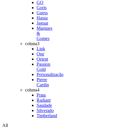
GO
Goris
Guess
Hassu
Jaguar
Marques
&
Gomes
coluna3
Link
One
Orient
Passion
Gold
Personalização
Pierre
Cardin
coluna4
Prata
Radiant
Saudade
Silverado
Timberland
All