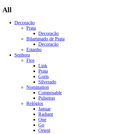
All
Decoração
Prata
Decoração
Bilaminado de Prata
Decoração
Estanho
Senhora
Fios
Link
Prata
Goris
Silverado
Nomination
Composable
Pulseiras
Relógios
Jaguar
Radiant
One
Go
Orient