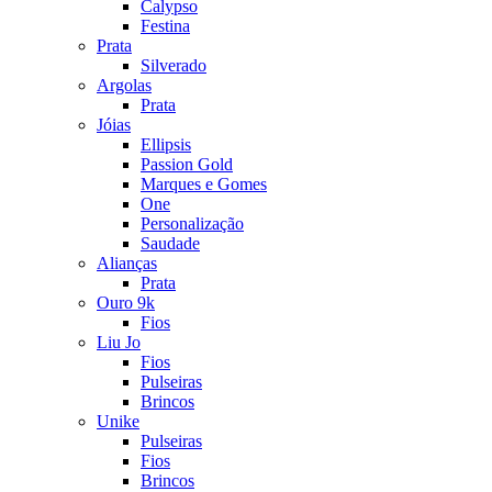
Calypso
Festina
Prata
Silverado
Argolas
Prata
Jóias
Ellipsis
Passion Gold
Marques e Gomes
One
Personalização
Saudade
Alianças
Prata
Ouro 9k
Fios
Liu Jo
Fios
Pulseiras
Brincos
Unike
Pulseiras
Fios
Brincos