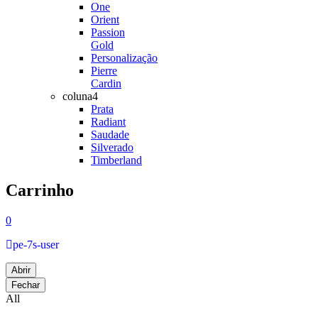
One
Orient
Passion
Gold
Personalização
Pierre
Cardin
coluna4
Prata
Radiant
Saudade
Silverado
Timberland
Carrinho
0
pe-7s-user
Abrir
Fechar
All