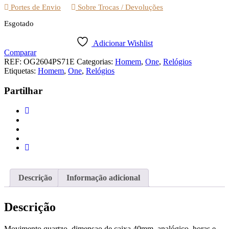
Portes de Envio
Sobre Trocas / Devoluções
Esgotado
Adicionar Wishlist
Comparar
REF:
OG2604PS71E
Categorias:
Homem
,
One
,
Relógios
Etiquetas:
Homem
,
One
,
Relógios
Partilhar
Descrição
Informação adicional
Descrição
Movimento quartzo, dimensao de caixa 40mm, analógico, horas e