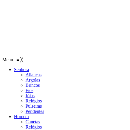
Menu
≡
╳
Senhora
Alianças
Argolas
Brincos
Fios
Jóias
Relógios
Pulseiras
Pendentes
Homem
Canetas
Relógios