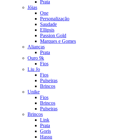
Prata
Jóias
One
Personalização
Saudade
Ellipsis
Passion Gold
Marques e Gomes
Alianças
Prata
Ouro 9k
Fios
Liu Jo
Fios
Pulseiras
Brincos
Unike
Fios
Brincos
Pulseiras
Brincos
Link
Prata
Goris
Hassu