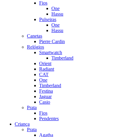
Fios
One
Hassu
Pulseiras
One
Hassu
Canetas
Pierre Cardin
Relógios
Smartwatch
Timberland
Orient
Radiant
CAT
One
Timberland
Festina
Jaguar
Casio
Prata
Fios
Pendentes
Criança
Prata
Agatha