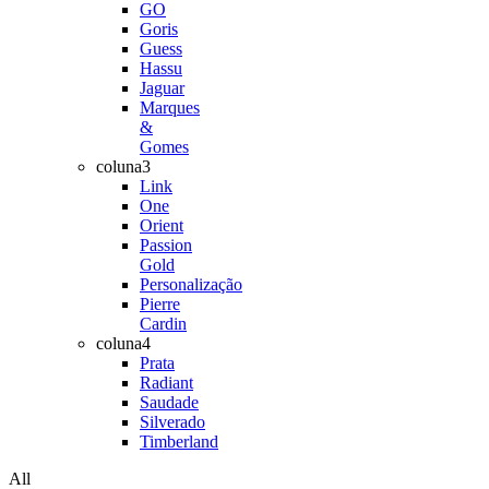
GO
Goris
Guess
Hassu
Jaguar
Marques
&
Gomes
coluna3
Link
One
Orient
Passion
Gold
Personalização
Pierre
Cardin
coluna4
Prata
Radiant
Saudade
Silverado
Timberland
All