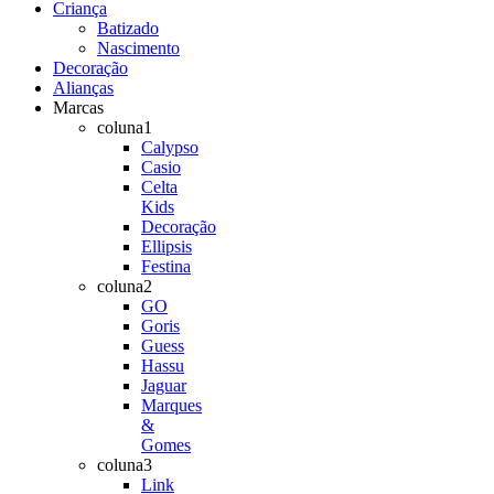
Criança
Batizado
Nascimento
Decoração
Alianças
Marcas
coluna1
Calypso
Casio
Celta
Kids
Decoração
Ellipsis
Festina
coluna2
GO
Goris
Guess
Hassu
Jaguar
Marques
&
Gomes
coluna3
Link