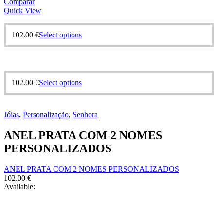
Comparar
Quick View
This
102.00
€
Select options
product
has
multiple
variants.
The
This
102.00
€
Select options
options
product
may
has
be
multiple
chosen
Jóias
,
Personalização
,
Senhora
variants.
on
The
the
ANEL PRATA COM 2 NOMES
options
product
may
PERSONALIZADOS
page
be
chosen
ANEL PRATA COM 2 NOMES PERSONALIZADOS
on
102.00
€
the
Available:
product
page