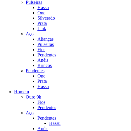
Pulseiras
Hassu
One
Silverado
Prata
Link
Aço
Alianças
Pulseiras
Fios
Pendentes
Anéis
Brincos
Pendentes
One
Prata
Hassu
Homem
Ouro 9k
Fios
Pendentes
Aço
Pendentes
Hassu
Anéis