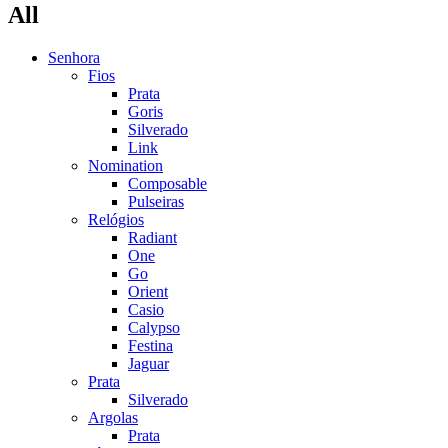
All
Senhora
Fios
Prata
Goris
Silverado
Link
Nomination
Composable
Pulseiras
Relógios
Radiant
One
Go
Orient
Casio
Calypso
Festina
Jaguar
Prata
Silverado
Argolas
Prata