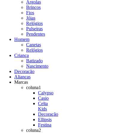
Argolas
Brincos
Fios
Jóias
Relógios
Pulseiras
Pendentes
Homem
Canetas
Relógios
Criança
Batizado
Nascimento
Decoração
Alianças
Marcas
coluna1
Calypso
Casio
Celta
Kids
Decoração
Ellipsis
Festina
coluna2