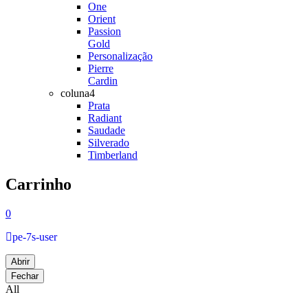
One
Orient
Passion
Gold
Personalização
Pierre
Cardin
coluna4
Prata
Radiant
Saudade
Silverado
Timberland
Carrinho
0
pe-7s-user
Abrir
Fechar
All