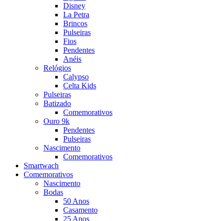
Disney
La Petra
Brincos
Pulseiras
Fios
Pendentes
Anéis
Relógios
Calypso
Celta Kids
Pulseiras
Batizado
Comemorativos
Ouro 9k
Pendentes
Pulseiras
Nascimento
Comemorativos
Smartwach
Comemorativos
Nascimento
Bodas
50 Anos
Casamento
25 Anos