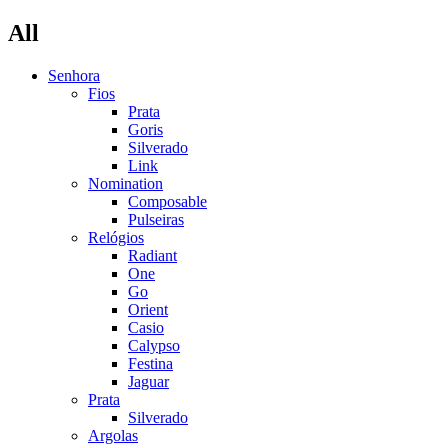
All
Senhora
Fios
Prata
Goris
Silverado
Link
Nomination
Composable
Pulseiras
Relógios
Radiant
One
Go
Orient
Casio
Calypso
Festina
Jaguar
Prata
Silverado
Argolas