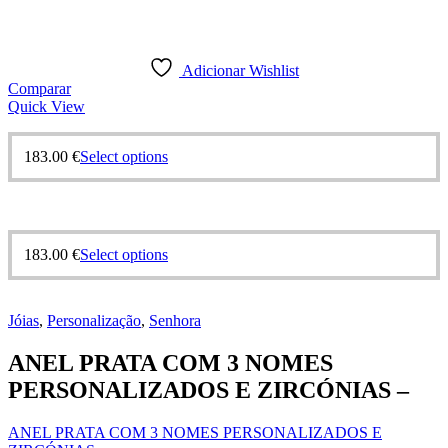
Adicionar Wishlist
Comparar
Quick View
This
183.00
€
Select options
product
has
multiple
variants.
The
This
183.00
€
Select options
options
product
may
has
be
multiple
chosen
Jóias
,
Personalização
,
Senhora
variants.
on
The
the
ANEL PRATA COM 3 NOMES
options
product
may
PERSONALIZADOS E ZIRCÓNIAS –
page
be
chosen
ANEL PRATA COM 3 NOMES PERSONALIZADOS E
on