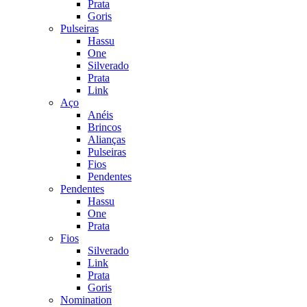
Prata
Goris
Pulseiras
Hassu
One
Silverado
Prata
Link
Aço
Anéis
Brincos
Alianças
Pulseiras
Fios
Pendentes
Pendentes
Hassu
One
Prata
Fios
Silverado
Link
Prata
Goris
Nomination