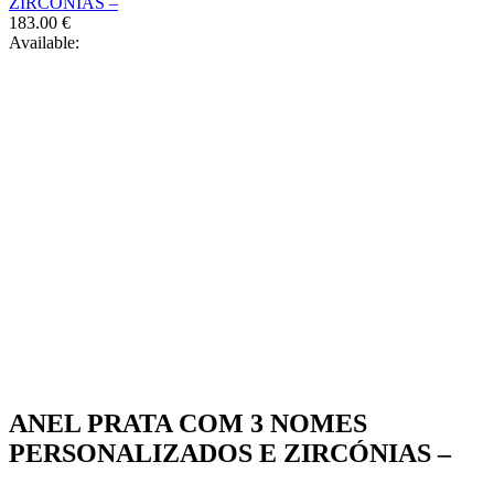
ZIRCÓNIAS –
the
183.00
€
product
Available:
page
ANEL PRATA COM 3 NOMES
PERSONALIZADOS E ZIRCÓNIAS –