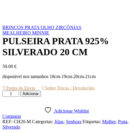
BRINCOS PRATA OLHO ZIRCÓNIAS
MEALHEIRO MINNIE
PULSEIRA PRATA 925%
SILVERADO 20 CM
59.00
€
disponivel nos tamanhos 18cm-19cm-20cm-21cm
Portes de Envio
Sobre Trocas / Devoluções
Quantidade
Adicionar
de
PULSEIRA
PRATA
Adicionar Wishlist
925%
Comparar
SILVERADO
REF:
CH20-M
Categorias:
Jóias
,
Senhora
Etiquetas:
Mulher
,
Prata
,
20
Silverado
CM