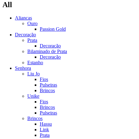
All
Alianças
Ouro
Passion Gold
Decoração
Prata
Decoração
Bilaminado de Prata
Decoração
Estanho
Senhora
Liu Jo
Fios
Pulseiras
Brincos
Unike
Fios
Brincos
Pulseiras
Brincos
Hassu
Link
Prata