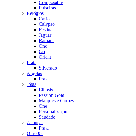
Composable
Pulseiras
Relógios
Casio
Calypso
Festina
Jaguar
Radiant
One
Go
Orient
Prata
Silverado
Argolas
Prata
Jóias
Ellipsis
Passion Gold
Marques e Gomes
One
Personalização
Saudade
Alianças
Prata
Ouro 9k