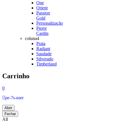
One
Orient
Passion
Gold
Personalização
Pierre
Cardin
coluna4
Prata
Radiant
Saudade
Silverado
Timberland
Carrinho
0
pe-7s-user
Abrir
Fechar
All