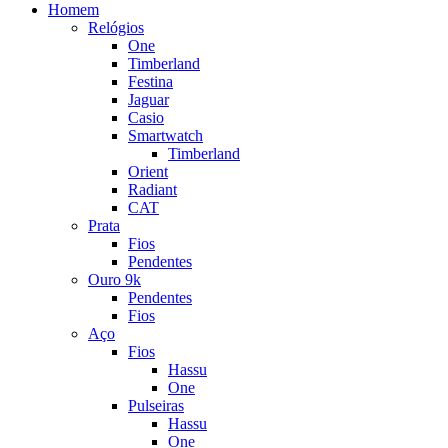
Homem
Relógios
One
Timberland
Festina
Jaguar
Casio
Smartwatch
Timberland
Orient
Radiant
CAT
Prata
Fios
Pendentes
Ouro 9k
Pendentes
Fios
Aço
Fios
Hassu
One
Pulseiras
Hassu
One