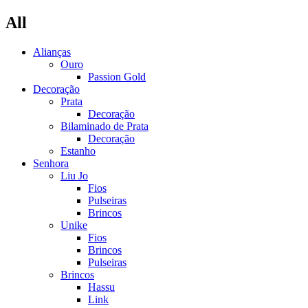
All
Alianças
Ouro
Passion Gold
Decoração
Prata
Decoração
Bilaminado de Prata
Decoração
Estanho
Senhora
Liu Jo
Fios
Pulseiras
Brincos
Unike
Fios
Brincos
Pulseiras
Brincos
Hassu
Link