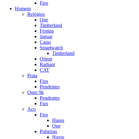
Fios
Homem
Relógios
One
Timberland
Festina
Jaguar
Casio
Smartwatch
Timberland
Orient
Radiant
CAT
Prata
Fios
Pendentes
Ouro 9k
Pendentes
Fios
Aço
Fios
Hassu
One
Pulseiras
Hassu