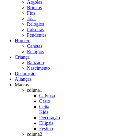
Argolas
Brincos
Fios
Jóias
Relógios
Pulseiras
Pendentes
Homem
Canetas
Relógios
Criança
Batizado
Nascimento
Decoração
Alianças
Marcas
coluna1
Calypso
Casio
Celta
Kids
Decoração
Ellipsis
Festina
coluna2