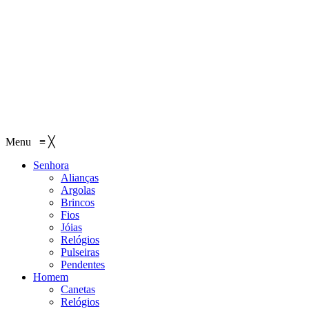
Menu
≡
╳
Senhora
Alianças
Argolas
Brincos
Fios
Jóias
Relógios
Pulseiras
Pendentes
Homem
Canetas
Relógios