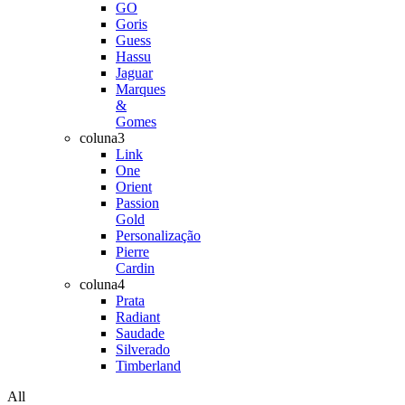
GO
Goris
Guess
Hassu
Jaguar
Marques
&
Gomes
coluna3
Link
One
Orient
Passion
Gold
Personalização
Pierre
Cardin
coluna4
Prata
Radiant
Saudade
Silverado
Timberland
All