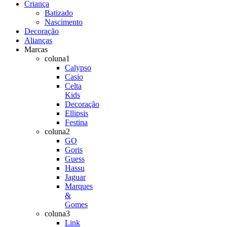
Criança
Batizado
Nascimento
Decoração
Alianças
Marcas
coluna1
Calypso
Casio
Celta
Kids
Decoração
Ellipsis
Festina
coluna2
GO
Goris
Guess
Hassu
Jaguar
Marques
&
Gomes
coluna3
Link