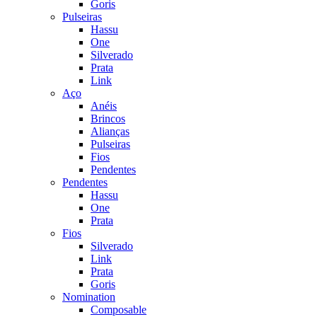
Goris
Pulseiras
Hassu
One
Silverado
Prata
Link
Aço
Anéis
Brincos
Alianças
Pulseiras
Fios
Pendentes
Pendentes
Hassu
One
Prata
Fios
Silverado
Link
Prata
Goris
Nomination
Composable