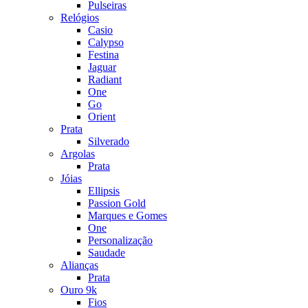
Pulseiras
Relógios
Casio
Calypso
Festina
Jaguar
Radiant
One
Go
Orient
Prata
Silverado
Argolas
Prata
Jóias
Ellipsis
Passion Gold
Marques e Gomes
One
Personalização
Saudade
Alianças
Prata
Ouro 9k
Fios