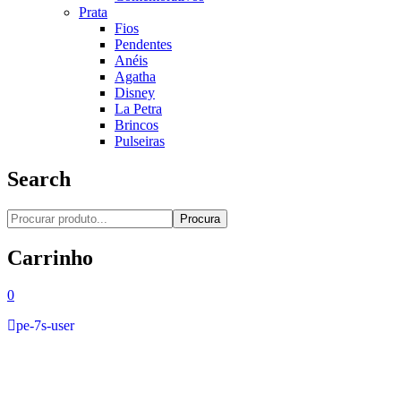
Prata
Fios
Pendentes
Anéis
Agatha
Disney
La Petra
Brincos
Pulseiras
Search
Procura
Carrinho
0
pe-7s-user