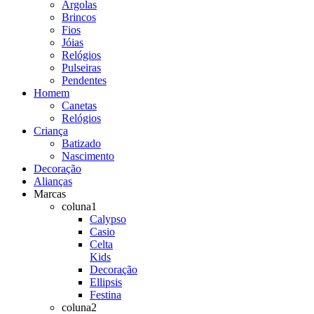
Argolas
Brincos
Fios
Jóias
Relógios
Pulseiras
Pendentes
Homem
Canetas
Relógios
Criança
Batizado
Nascimento
Decoração
Alianças
Marcas
coluna1
Calypso
Casio
Celta
Kids
Decoração
Ellipsis
Festina
coluna2