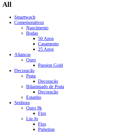
All
Smartwach
Comemorativos
Nascimento
Bodas
50 Anos
Casamento
25 Anos
Alianças
Ouro
Passion Gold
Decoração
Prata
Decoração
Bilaminado de Prata
Decoração
Estanho
Senhora
Ouro 9k
Fios
Liu Jo
Fios
Pulseiras