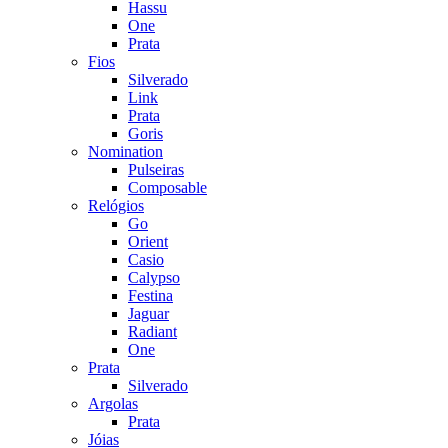
Hassu
One
Prata
Fios
Silverado
Link
Prata
Goris
Nomination
Pulseiras
Composable
Relógios
Go
Orient
Casio
Calypso
Festina
Jaguar
Radiant
One
Prata
Silverado
Argolas
Prata
Jóias