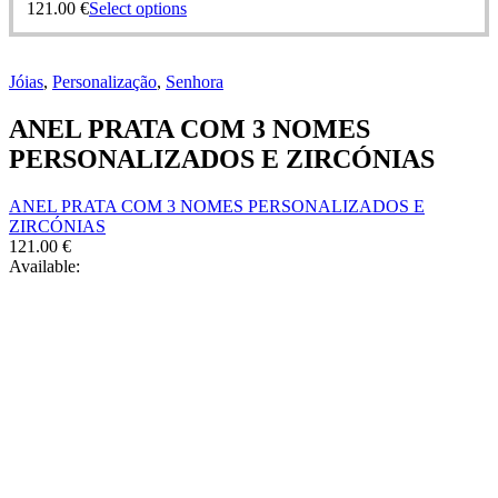
This
121.00
€
Select options
options
product
may
has
be
multiple
chosen
Jóias
,
Personalização
,
Senhora
variants.
on
The
the
ANEL PRATA COM 3 NOMES
options
product
may
PERSONALIZADOS E ZIRCÓNIAS
page
be
chosen
ANEL PRATA COM 3 NOMES PERSONALIZADOS E
on
ZIRCÓNIAS
the
121.00
€
product
Available:
page