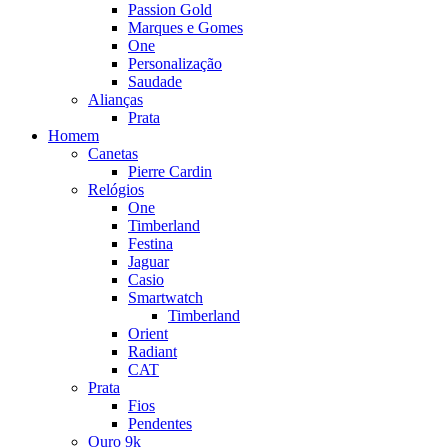
Passion Gold
Marques e Gomes
One
Personalização
Saudade
Alianças
Prata
Homem
Canetas
Pierre Cardin
Relógios
One
Timberland
Festina
Jaguar
Casio
Smartwatch
Timberland
Orient
Radiant
CAT
Prata
Fios
Pendentes
Ouro 9k