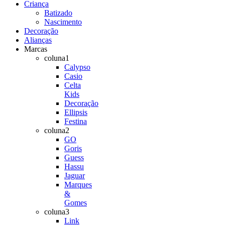
Criança
Batizado
Nascimento
Decoração
Alianças
Marcas
coluna1
Calypso
Casio
Celta
Kids
Decoração
Ellipsis
Festina
coluna2
GO
Goris
Guess
Hassu
Jaguar
Marques
&
Gomes
coluna3
Link