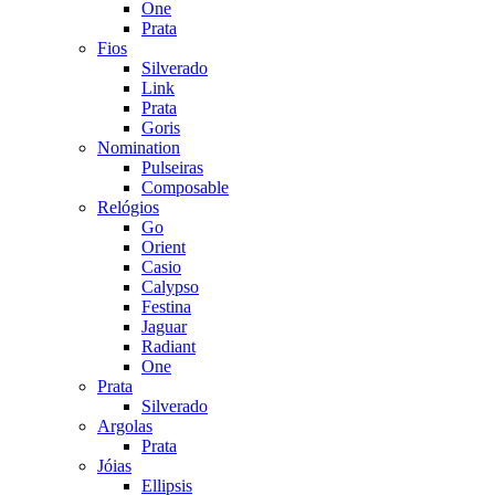
One
Prata
Fios
Silverado
Link
Prata
Goris
Nomination
Pulseiras
Composable
Relógios
Go
Orient
Casio
Calypso
Festina
Jaguar
Radiant
One
Prata
Silverado
Argolas
Prata
Jóias
Ellipsis