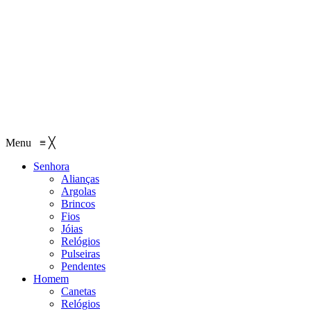
Menu
≡
╳
Senhora
Alianças
Argolas
Brincos
Fios
Jóias
Relógios
Pulseiras
Pendentes
Homem
Canetas
Relógios