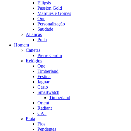
Ellipsis
Passion Gold
Marques e Gomes
One
Personalização
Saudade
Alianças
Prata
Homem
Canetas
Pierre Cardin
Relógios
One
Timberland
Festina
Jaguar
Casio
Smartwatch
Timberland
Orient
Radiant
CAT
Prata
Fios
Pendentes