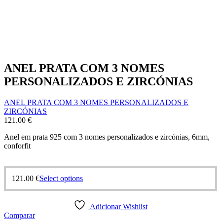
ANEL PRATA COM 3 NOMES
PERSONALIZADOS E ZIRCÓNIAS
ANEL PRATA COM 3 NOMES PERSONALIZADOS E
ZIRCÓNIAS
121.00
€
Anel em prata 925 com 3 nomes personalizados e zircónias, 6mm,
conforfit
This
121.00
€
Select options
product
has
multiple
Adicionar Wishlist
variants.
Comparar