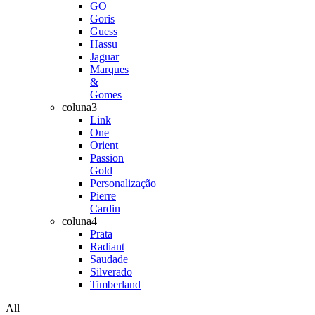
GO
Goris
Guess
Hassu
Jaguar
Marques
&
Gomes
coluna3
Link
One
Orient
Passion
Gold
Personalização
Pierre
Cardin
coluna4
Prata
Radiant
Saudade
Silverado
Timberland
All