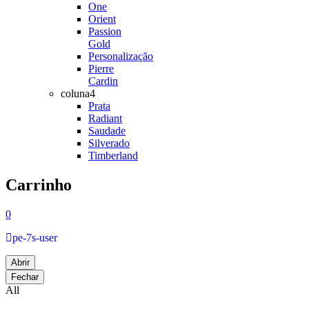
One
Orient
Passion
Gold
Personalização
Pierre
Cardin
coluna4
Prata
Radiant
Saudade
Silverado
Timberland
Carrinho
0
pe-7s-user
Abrir
Fechar
All