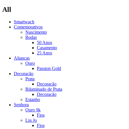
All
Smartwach
Comemorativos
Nascimento
Bodas
50 Anos
Casamento
25 Anos
Alianças
Ouro
Passion Gold
Decoração
Prata
Decoração
Bilaminado de Prata
Decoração
Estanho
Senhora
Ouro 9k
Fios
Liu Jo
Fios