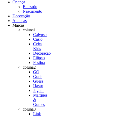
Criança
Batizado
Nascimento
Decoração
Alianças
Marcas
coluna1
Calypso
Casio
Celta
Kids
Decoração
Ellipsis
Festina
coluna2
GO
Goris
Guess
Hassu
Jaguar
Marques
&
Gomes
coluna3
Link