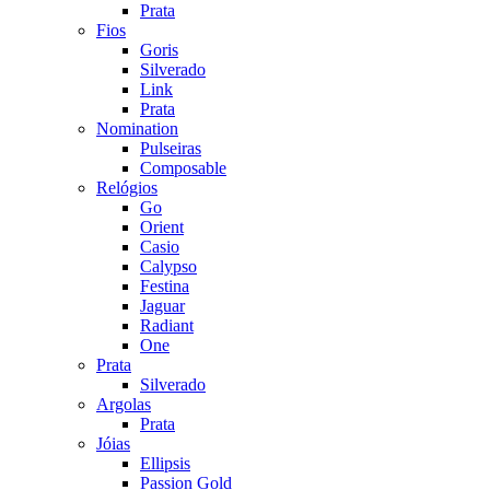
Prata
Fios
Goris
Silverado
Link
Prata
Nomination
Pulseiras
Composable
Relógios
Go
Orient
Casio
Calypso
Festina
Jaguar
Radiant
One
Prata
Silverado
Argolas
Prata
Jóias
Ellipsis
Passion Gold