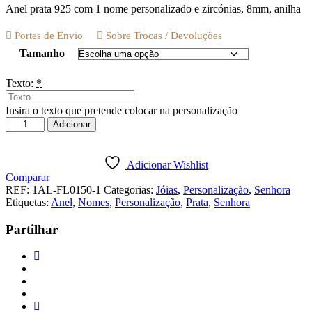
Anel prata 925 com 1 nome personalizado e zircónias, 8mm, anilha
Portes de Envio
Sobre Trocas / Devoluções
Tamanho
Texto:
*
Insira o texto que pretende colocar na personalização
Quantidade
Adicionar
de
ANEL
PRATA
Adicionar Wishlist
COM
Comparar
1
REF:
1AL-FL0150-1
Categorias:
Jóias
,
Personalização
,
Senhora
NOME
Etiquetas:
Anel
,
Nomes
,
Personalização
,
Prata
,
Senhora
PERSONALIZADO
E
Partilhar
ZIRCÓNIAS