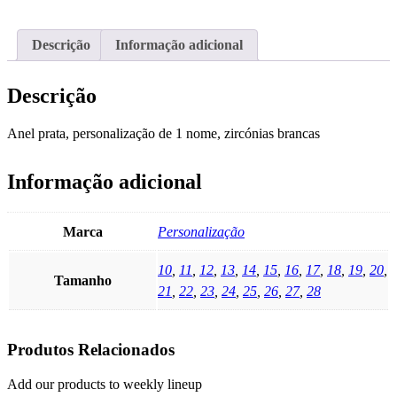
Descrição
Informação adicional
Descrição
Anel prata, personalização de 1 nome, zircónias brancas
Informação adicional
Marca
Personalização
10
,
11
,
12
,
13
,
14
,
15
,
16
,
17
,
18
,
19
,
20
,
Tamanho
21
,
22
,
23
,
24
,
25
,
26
,
27
,
28
Produtos Relacionados
Add our products to weekly lineup