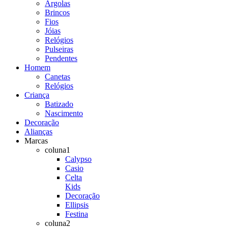
Argolas
Brincos
Fios
Jóias
Relógios
Pulseiras
Pendentes
Homem
Canetas
Relógios
Criança
Batizado
Nascimento
Decoração
Alianças
Marcas
coluna1
Calypso
Casio
Celta
Kids
Decoração
Ellipsis
Festina
coluna2