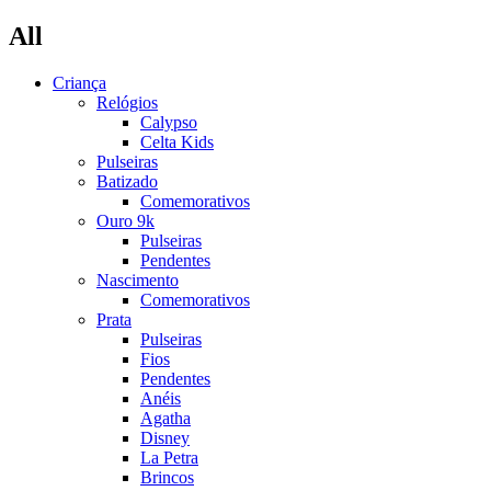
All
Criança
Relógios
Calypso
Celta Kids
Pulseiras
Batizado
Comemorativos
Ouro 9k
Pulseiras
Pendentes
Nascimento
Comemorativos
Prata
Pulseiras
Fios
Pendentes
Anéis
Agatha
Disney
La Petra
Brincos