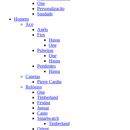
One
Personalização
Saudade
Homem
Aço
Anéis
Fios
Hassu
One
Pulseiras
One
Hassu
Pendentes
Hassu
Canetas
Pierre Cardin
Relógios
One
Timberland
Festina
Jaguar
Casio
Smartwatch
Timberland
Orient