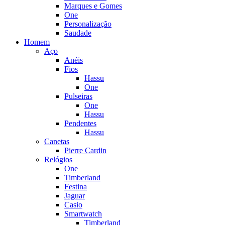
Marques e Gomes
One
Personalização
Saudade
Homem
Aço
Anéis
Fios
Hassu
One
Pulseiras
One
Hassu
Pendentes
Hassu
Canetas
Pierre Cardin
Relógios
One
Timberland
Festina
Jaguar
Casio
Smartwatch
Timberland