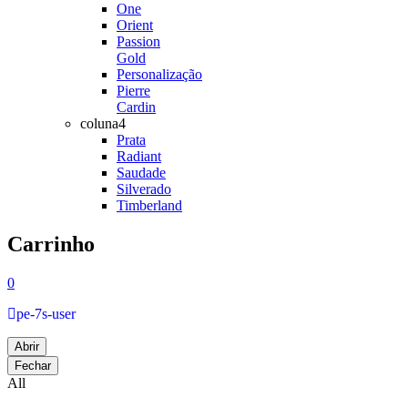
One
Orient
Passion
Gold
Personalização
Pierre
Cardin
coluna4
Prata
Radiant
Saudade
Silverado
Timberland
Carrinho
0
pe-7s-user
Abrir
Fechar
All