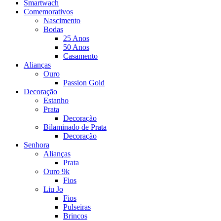
Smartwach
Comemorativos
Nascimento
Bodas
25 Anos
50 Anos
Casamento
Alianças
Ouro
Passion Gold
Decoração
Estanho
Prata
Decoração
Bilaminado de Prata
Decoração
Senhora
Alianças
Prata
Ouro 9k
Fios
Liu Jo
Fios
Pulseiras
Brincos