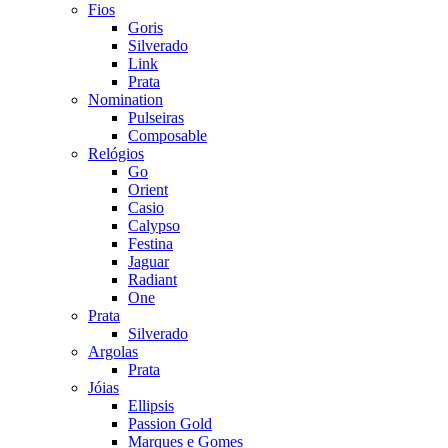
Fios
Goris
Silverado
Link
Prata
Nomination
Pulseiras
Composable
Relógios
Go
Orient
Casio
Calypso
Festina
Jaguar
Radiant
One
Prata
Silverado
Argolas
Prata
Jóias
Ellipsis
Passion Gold
Marques e Gomes