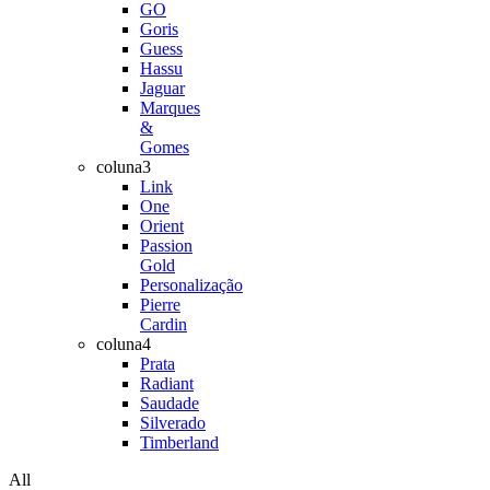
GO
Goris
Guess
Hassu
Jaguar
Marques
&
Gomes
coluna3
Link
One
Orient
Passion
Gold
Personalização
Pierre
Cardin
coluna4
Prata
Radiant
Saudade
Silverado
Timberland
All