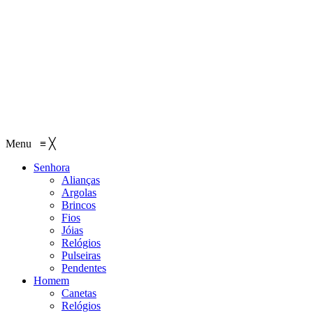
Menu
≡
╳
Senhora
Alianças
Argolas
Brincos
Fios
Jóias
Relógios
Pulseiras
Pendentes
Homem
Canetas
Relógios