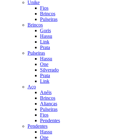
Unike
Fios
Brincos
Pulseiras
Brincos
Goris
Hassu
Link
Prata
Pulseiras
Hassu
One
Silverado
Prata
Link
Aço
Anéis
Brincos
Alianças
Pulseiras
Fios
Pendentes
Pendentes
Hassu
One