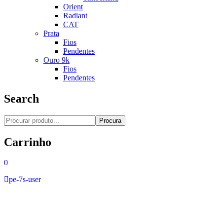
Orient
Radiant
CAT
Prata
Fios
Pendentes
Ouro 9k
Fios
Pendentes
Search
Procura
Carrinho
0
pe-7s-user