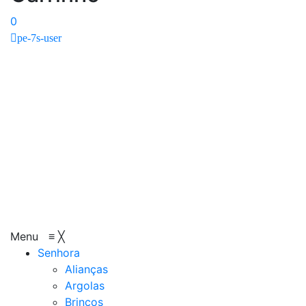
0
pe-7s-user
Menu
≡
╳
Senhora
Alianças
Argolas
Brincos