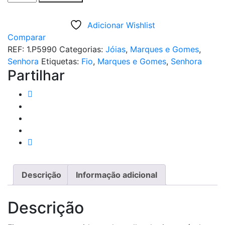
de
FIO
Adicionar Wishlist
PRATA
Comparar
PEDRAS
REF:
1.P5990
Categorias:
Jóias
,
Marques e Gomes
,
CASTANHAS
Senhora
Etiquetas:
Fio
,
Marques e Gomes
,
Senhora
COMPRIDO
Partilhar
Descrição
Informação adicional
Descrição