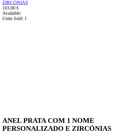
ZIRCÓNIAS
the
103.00
€
product
Available:
page
Units Sold:
1
ANEL PRATA COM 1 NOME
PERSONALIZADO E ZIRCÓNIAS