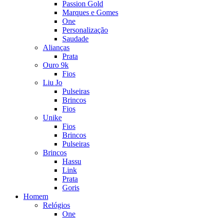
Passion Gold
Marques e Gomes
One
Personalização
Saudade
Alianças
Prata
Ouro 9k
Fios
Liu Jo
Pulseiras
Brincos
Fios
Unike
Fios
Brincos
Pulseiras
Brincos
Hassu
Link
Prata
Goris
Homem
Relógios
One