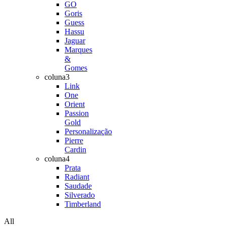
GO
Goris
Guess
Hassu
Jaguar
Marques
&
Gomes
coluna3
Link
One
Orient
Passion
Gold
Personalização
Pierre
Cardin
coluna4
Prata
Radiant
Saudade
Silverado
Timberland
All