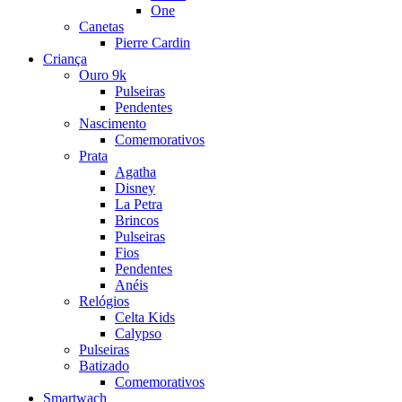
One
Canetas
Pierre Cardin
Criança
Ouro 9k
Pulseiras
Pendentes
Nascimento
Comemorativos
Prata
Agatha
Disney
La Petra
Brincos
Pulseiras
Fios
Pendentes
Anéis
Relógios
Celta Kids
Calypso
Pulseiras
Batizado
Comemorativos
Smartwach