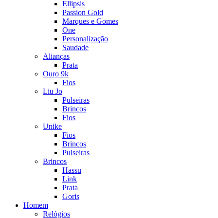
Ellipsis
Passion Gold
Marques e Gomes
One
Personalização
Saudade
Alianças
Prata
Ouro 9k
Fios
Liu Jo
Pulseiras
Brincos
Fios
Unike
Fios
Brincos
Pulseiras
Brincos
Hassu
Link
Prata
Goris
Homem
Relógios