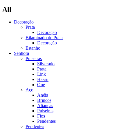
All
Decoração
Prata
Decoração
Bilaminado de Prata
Decoração
Estanho
Senhora
Pulseiras
Silverado
Prata
Link
Hassu
One
Aço
Anéis
Brincos
Alianças
Pulseiras
Fios
Pendentes
Pendentes