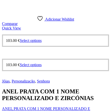
Adicionar Wishlist
Comparar
Quick View
This
103.00
€
Select options
product
has
multiple
variants.
The
This
103.00
€
Select options
options
product
may
has
be
multiple
chosen
Jóias
,
Personalização
,
Senhora
variants.
on
The
the
ANEL PRATA COM 1 NOME
options
product
may
PERSONALIZADO E ZIRCÓNIAS
page
be
chosen
ANEL PRATA COM 1 NOME PERSONALIZADO E
on