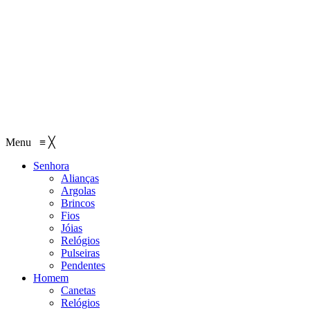
Menu
≡
╳
Senhora
Alianças
Argolas
Brincos
Fios
Jóias
Relógios
Pulseiras
Pendentes
Homem
Canetas
Relógios