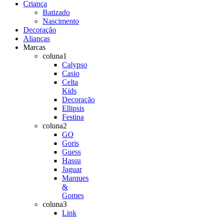
Criança
Batizado
Nascimento
Decoração
Alianças
Marcas
coluna1
Calypso
Casio
Celta
Kids
Decoração
Ellipsis
Festina
coluna2
GO
Goris
Guess
Hassu
Jaguar
Marques
&
Gomes
coluna3
Link