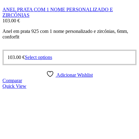
ANEL PRATA COM 1 NOME PERSONALIZADO E
ZIRCÓNIAS
103.00
€
Anel em prata 925 com 1 nome personalizado e zircónias, 6mm,
conforfit
This
103.00
€
Select options
product
has
multiple
Adicionar Wishlist
variants.
Comparar
The
Quick View
options
may
be
chosen
on
the
product
page