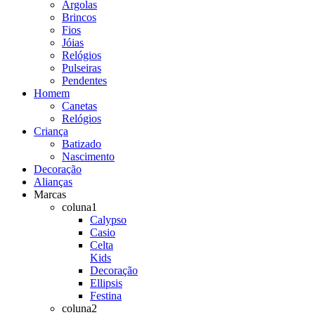
Argolas
Brincos
Fios
Jóias
Relógios
Pulseiras
Pendentes
Homem
Canetas
Relógios
Criança
Batizado
Nascimento
Decoração
Alianças
Marcas
coluna1
Calypso
Casio
Celta
Kids
Decoração
Ellipsis
Festina
coluna2