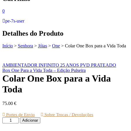
0
pe-7s-user
Detalhes do Produto
Início
>
Senhora
>
Jóias
>
One
>
Colar One Box para a Vida Toda
AMBIENTADOR INFINITO 25 ANOS PVD PRATEADO
Box One Para a Vida Toda – Edição Pulseira
Colar One Box para a Vida
Toda
75.00
€
Portes de Envio
Sobre Trocas / Devoluções
Quantidade
Adicionar
de
Colar