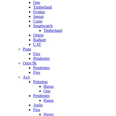
One
Timberland
Festina
Jaguar
Casio
Smartwatch
Timberland
Orient
Radiant
CAT
Prata
Fios
Pendentes
Ouro 9k
Pendentes
Fios
Aço
Pulseiras
Hassu
One
Pendentes
Hassu
Anéis
Fios
Hassu