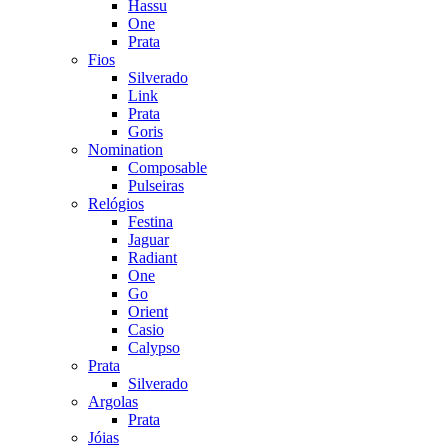
Hassu
One
Prata
Fios
Silverado
Link
Prata
Goris
Nomination
Composable
Pulseiras
Relógios
Festina
Jaguar
Radiant
One
Go
Orient
Casio
Calypso
Prata
Silverado
Argolas
Prata
Jóias