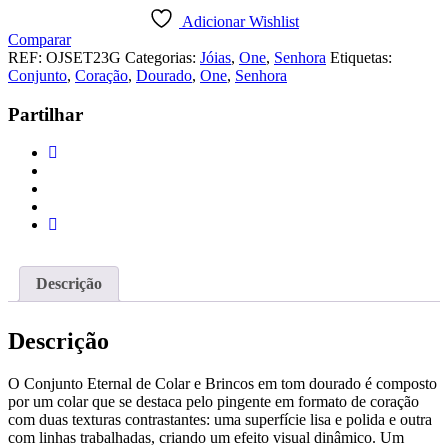
One
Adicionar Wishlist
Box
Comparar
para
REF:
OJSET23G
Categorias:
Jóias
,
One
,
Senhora
Etiquetas:
a
Conjunto
,
Coração
,
Dourado
,
One
,
Senhora
Vida
Toda
Partilhar
Descrição
Descrição
O Conjunto Eternal de Colar e Brincos em tom dourado é composto
por um colar que se destaca pelo pingente em formato de coração
com duas texturas contrastantes: uma superfície lisa e polida e outra
com linhas trabalhadas, criando um efeito visual dinâmico. Um