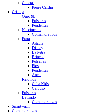
Canetas
Pierre Cardin
Criança
Ouro 9k
Pulseiras
Pendentes
Nascimento
Comemorativos
Prata
Agatha
Disney
La Petra
Brincos
Pulseiras
Fios
Pendentes
Anéis
Relógios
Celta Kids
Calypso
Pulseiras
Batizado
Comemorativos
Smartwach
Comemorativos