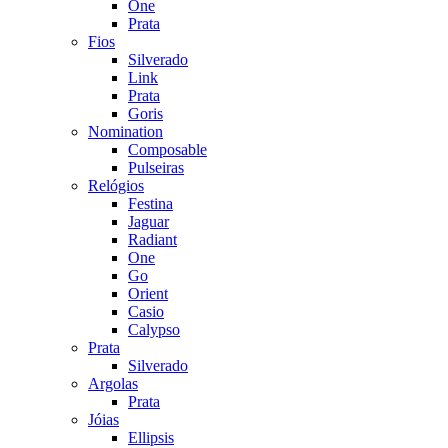
One
Prata
Fios
Silverado
Link
Prata
Goris
Nomination
Composable
Pulseiras
Relógios
Festina
Jaguar
Radiant
One
Go
Orient
Casio
Calypso
Prata
Silverado
Argolas
Prata
Jóias
Ellipsis