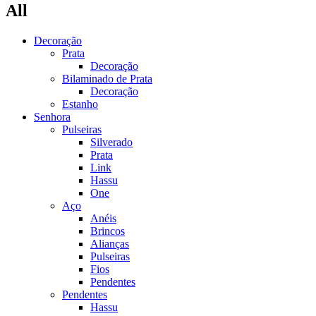
All
Decoração
Prata
Decoração
Bilaminado de Prata
Decoração
Estanho
Senhora
Pulseiras
Silverado
Prata
Link
Hassu
One
Aço
Anéis
Brincos
Alianças
Pulseiras
Fios
Pendentes
Pendentes
Hassu