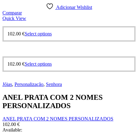
Adicionar Wishlist
Comparar
Quick View
This
102.00
€
Select options
product
has
multiple
variants.
The
This
102.00
€
Select options
options
product
may
has
be
multiple
chosen
Jóias
,
Personalização
,
Senhora
variants.
on
The
the
ANEL PRATA COM 2 NOMES
options
product
may
PERSONALIZADOS
page
be
chosen
ANEL PRATA COM 2 NOMES PERSONALIZADOS
on
102.00
€
the
Available:
product
page