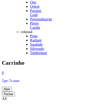
One
Orient
Passion
Gold
Personalização
Pierre
Cardin
coluna4
Prata
Radiant
Saudade
Silverado
Timberland
Carrinho
0
pe-7s-user
Abrir
Fechar
All