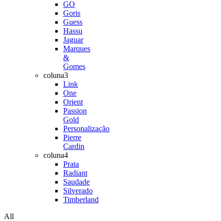
GO
Goris
Guess
Hassu
Jaguar
Marques
&
Gomes
coluna3
Link
One
Orient
Passion
Gold
Personalização
Pierre
Cardin
coluna4
Prata
Radiant
Saudade
Silverado
Timberland
All