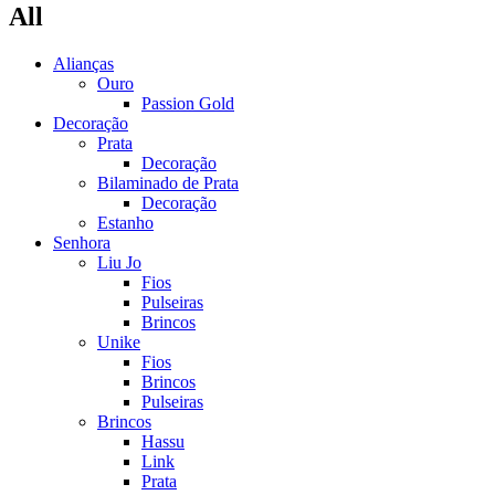
All
Alianças
Ouro
Passion Gold
Decoração
Prata
Decoração
Bilaminado de Prata
Decoração
Estanho
Senhora
Liu Jo
Fios
Pulseiras
Brincos
Unike
Fios
Brincos
Pulseiras
Brincos
Hassu
Link
Prata