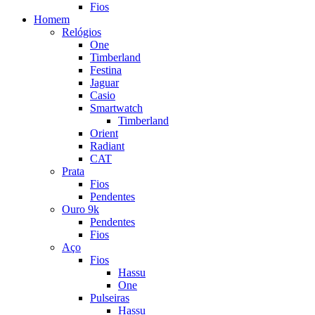
Fios
Homem
Relógios
One
Timberland
Festina
Jaguar
Casio
Smartwatch
Timberland
Orient
Radiant
CAT
Prata
Fios
Pendentes
Ouro 9k
Pendentes
Fios
Aço
Fios
Hassu
One
Pulseiras
Hassu