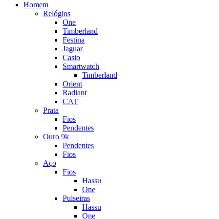
Homem
Relógios
One
Timberland
Festina
Jaguar
Casio
Smartwatch
Timberland
Orient
Radiant
CAT
Prata
Fios
Pendentes
Ouro 9k
Pendentes
Fios
Aço
Fios
Hassu
One
Pulseiras
Hassu
One