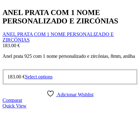
ANEL PRATA COM 1 NOME
PERSONALIZADO E ZIRCÓNIAS
ANEL PRATA COM 1 NOME PERSONALIZADO E
ZIRCÓNIAS
183.00
€
Anel prata 925 com 1 nome personalizado e zircónias, 8mm, anilha
This
183.00
€
Select options
product
has
multiple
Adicionar Wishlist
variants.
Comparar
The
Quick View
options
may
be
chosen
on
the