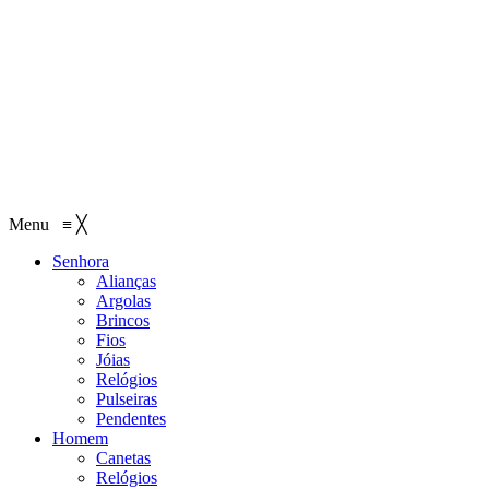
Menu
≡
╳
Senhora
Alianças
Argolas
Brincos
Fios
Jóias
Relógios
Pulseiras
Pendentes
Homem
Canetas
Relógios