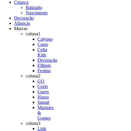
Criança
Batizado
Nascimento
Decoração
Alianças
Marcas
coluna1
Calypso
Casio
Celta
Kids
Decoração
Ellipsis
Festina
coluna2
GO
Goris
Guess
Hassu
Jaguar
Marques
&
Gomes
coluna3
Link