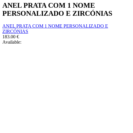
the
ANEL PRATA COM 1 NOME
options
product
may
PERSONALIZADO E ZIRCÓNIAS
page
be
chosen
ANEL PRATA COM 1 NOME PERSONALIZADO E
on
ZIRCÓNIAS
the
183.00
€
product
Available:
page