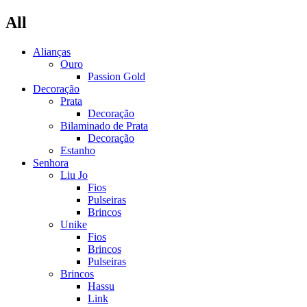
All
Alianças
Ouro
Passion Gold
Decoração
Prata
Decoração
Bilaminado de Prata
Decoração
Estanho
Senhora
Liu Jo
Fios
Pulseiras
Brincos
Unike
Fios
Brincos
Pulseiras
Brincos
Hassu
Link