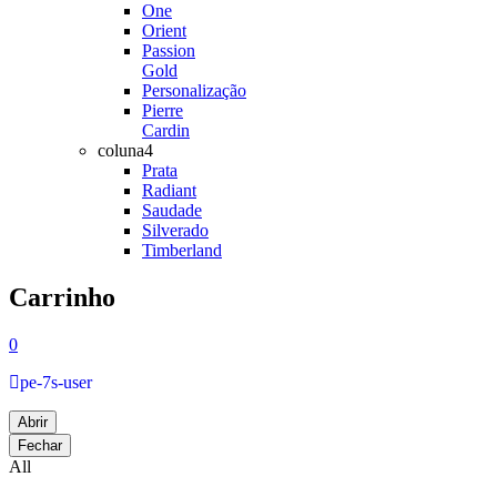
One
Orient
Passion
Gold
Personalização
Pierre
Cardin
coluna4
Prata
Radiant
Saudade
Silverado
Timberland
Carrinho
0
pe-7s-user
Abrir
Fechar
All