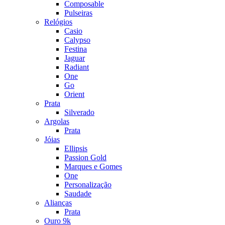
Composable
Pulseiras
Relógios
Casio
Calypso
Festina
Jaguar
Radiant
One
Go
Orient
Prata
Silverado
Argolas
Prata
Jóias
Ellipsis
Passion Gold
Marques e Gomes
One
Personalização
Saudade
Alianças
Prata
Ouro 9k