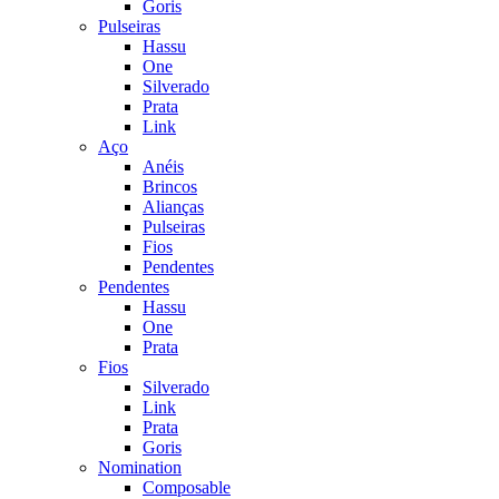
Goris
Pulseiras
Hassu
One
Silverado
Prata
Link
Aço
Anéis
Brincos
Alianças
Pulseiras
Fios
Pendentes
Pendentes
Hassu
One
Prata
Fios
Silverado
Link
Prata
Goris
Nomination
Composable