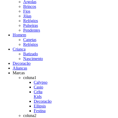
Argolas
Brincos
Fios
Jóias
Relógios
Pulseiras
Pendentes
Homem
Canetas
Relógios
Criança
Batizado
Nascimento
Decoração
Alianças
Marcas
coluna1
Calypso
Casio
Celta
Kids
Decoração
Ellipsis
Festina
coluna2