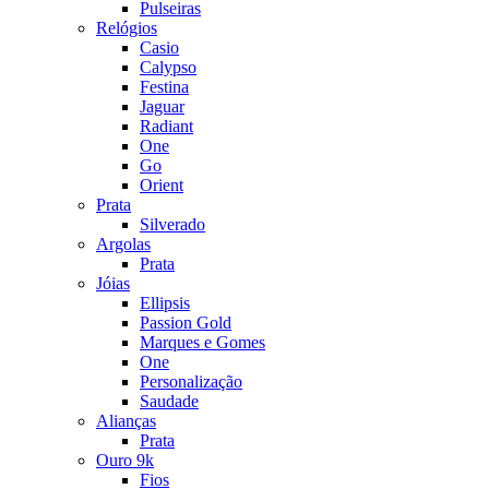
Pulseiras
Relógios
Casio
Calypso
Festina
Jaguar
Radiant
One
Go
Orient
Prata
Silverado
Argolas
Prata
Jóias
Ellipsis
Passion Gold
Marques e Gomes
One
Personalização
Saudade
Alianças
Prata
Ouro 9k
Fios