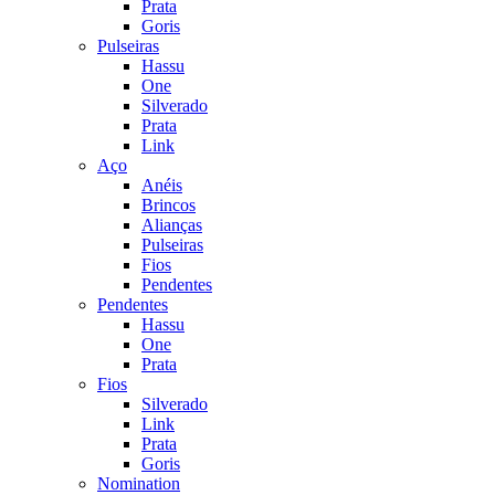
Prata
Goris
Pulseiras
Hassu
One
Silverado
Prata
Link
Aço
Anéis
Brincos
Alianças
Pulseiras
Fios
Pendentes
Pendentes
Hassu
One
Prata
Fios
Silverado
Link
Prata
Goris
Nomination