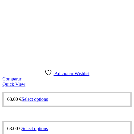
product
page
Adicionar Wishlist
Comparar
Quick View
63.00
€
Select options
63.00
€
Select options