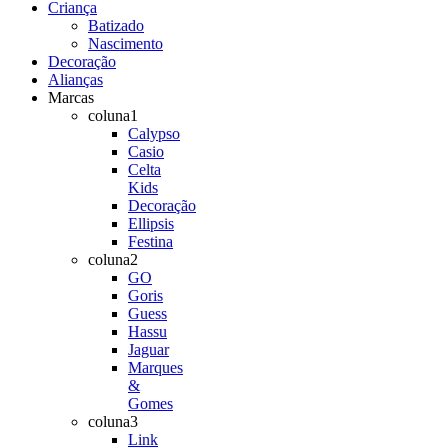
Criança
Batizado
Nascimento
Decoração
Alianças
Marcas
coluna1
Calypso
Casio
Celta
Kids
Decoração
Ellipsis
Festina
coluna2
GO
Goris
Guess
Hassu
Jaguar
Marques
&
Gomes
coluna3
Link