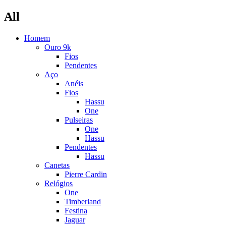
All
Homem
Ouro 9k
Fios
Pendentes
Aço
Anéis
Fios
Hassu
One
Pulseiras
One
Hassu
Pendentes
Hassu
Canetas
Pierre Cardin
Relógios
One
Timberland
Festina
Jaguar