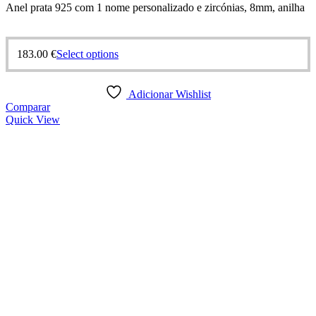
Anel prata 925 com 1 nome personalizado e zircónias, 8mm, anilha
This
183.00
€
Select options
product
has
multiple
Adicionar Wishlist
variants.
Comparar
The
Quick View
options
may
be
chosen
on
the
product
page