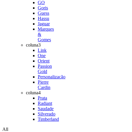
GO
Goris
Guess
Hassu
Jaguar
Marques
&
Gomes
coluna3
Link
One
Orient
Passion
Gold
Personalização
Pierre
Cardin
coluna4
Prata
Radiant
Saudade
Silverado
Timberland
All