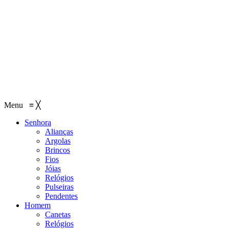
Menu
≡
╳
Senhora
Alianças
Argolas
Brincos
Fios
Jóias
Relógios
Pulseiras
Pendentes
Homem
Canetas
Relógios