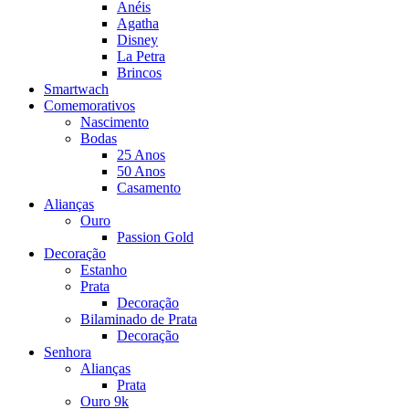
Anéis
Agatha
Disney
La Petra
Brincos
Smartwach
Comemorativos
Nascimento
Bodas
25 Anos
50 Anos
Casamento
Alianças
Ouro
Passion Gold
Decoração
Estanho
Prata
Decoração
Bilaminado de Prata
Decoração
Senhora
Alianças
Prata
Ouro 9k