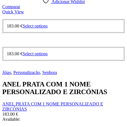
Adicionar Wishlist
Comparar
Quick View
This
183.00
€
Select options
product
has
multiple
variants.
The
This
183.00
€
Select options
options
product
may
has
be
multiple
chosen
Jóias
,
Personalização
,
Senhora
variants.
on
The
the
ANEL PRATA COM 1 NOME
options
product
may
PERSONALIZADO E ZIRCÓNIAS
page
be
chosen
ANEL PRATA COM 1 NOME PERSONALIZADO E
on
ZIRCÓNIAS
the
183.00
€
product
Available:
page