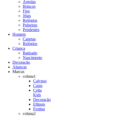
Argolas
Brincos
Fios
Jóias
Relógios
Pulseiras
Pendentes
Homem
Canetas
Relógios
Criança
Batizado
Nascimento
Decoração
Alianças
Marcas
coluna1
Calypso
Casio
Celta
Kids
Decoração
Ellipsis
Festina
coluna2