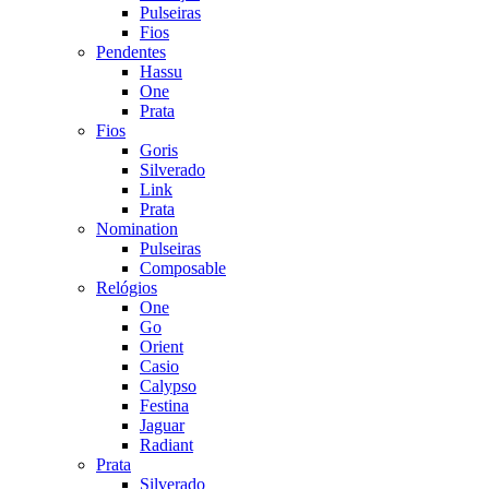
Pulseiras
Fios
Pendentes
Hassu
One
Prata
Fios
Goris
Silverado
Link
Prata
Nomination
Pulseiras
Composable
Relógios
One
Go
Orient
Casio
Calypso
Festina
Jaguar
Radiant
Prata
Silverado