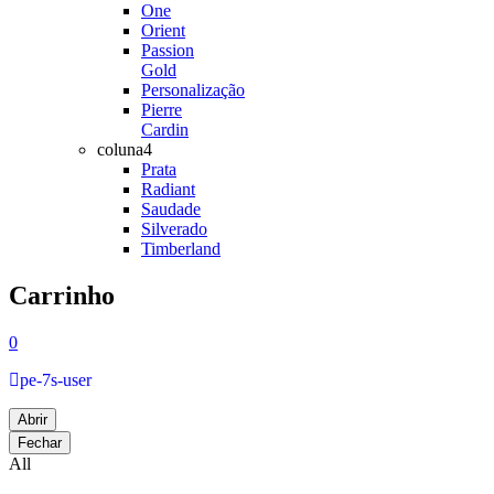
One
Orient
Passion
Gold
Personalização
Pierre
Cardin
coluna4
Prata
Radiant
Saudade
Silverado
Timberland
Carrinho
0
pe-7s-user
Abrir
Fechar
All