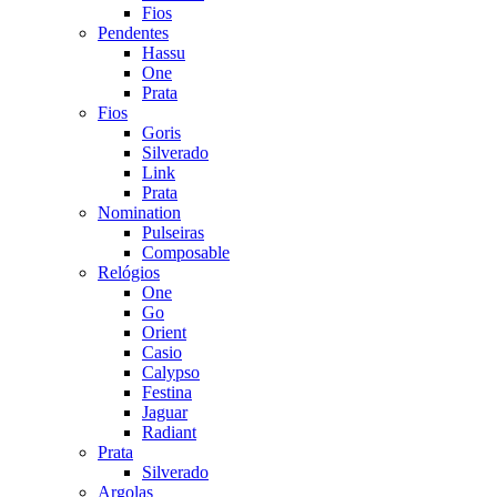
Fios
Pendentes
Hassu
One
Prata
Fios
Goris
Silverado
Link
Prata
Nomination
Pulseiras
Composable
Relógios
One
Go
Orient
Casio
Calypso
Festina
Jaguar
Radiant
Prata
Silverado
Argolas