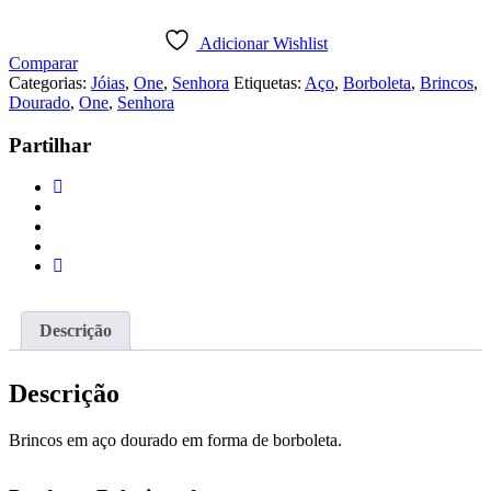
BRINCOS
BUTTERFLY
Adicionar Wishlist
CRYSTAL
Comparar
Categorias:
Jóias
,
One
,
Senhora
Etiquetas:
Aço
,
Borboleta
,
Brincos
,
Dourado
,
One
,
Senhora
Partilhar
Descrição
Descrição
Brincos em aço dourado em forma de borboleta.