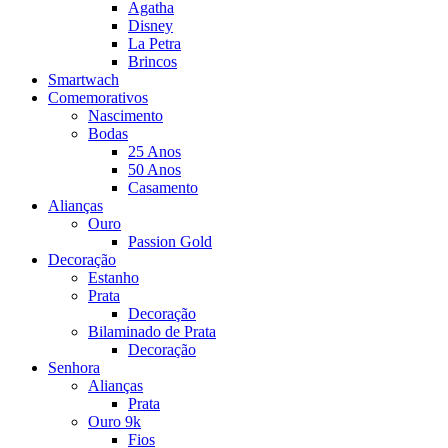
Agatha
Disney
La Petra
Brincos
Smartwach
Comemorativos
Nascimento
Bodas
25 Anos
50 Anos
Casamento
Alianças
Ouro
Passion Gold
Decoração
Estanho
Prata
Decoração
Bilaminado de Prata
Decoração
Senhora
Alianças
Prata
Ouro 9k
Fios