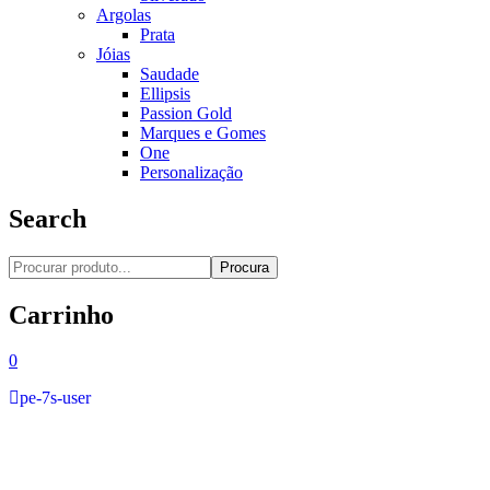
Argolas
Prata
Jóias
Saudade
Ellipsis
Passion Gold
Marques e Gomes
One
Personalização
Search
Procura
Carrinho
0
pe-7s-user