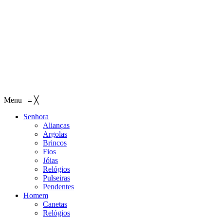
Menu
≡
╳
Senhora
Alianças
Argolas
Brincos
Fios
Jóias
Relógios
Pulseiras
Pendentes
Homem
Canetas
Relógios