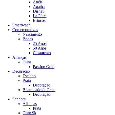
Anéis
Agatha
Disney
La Petra
Brincos
Smartwach
Comemorativos
Nascimento
Bodas
25 Anos
50 Anos
Casamento
Alianças
Ouro
Passion Gold
Decoração
Estanho
Prata
Decoração
Bilaminado de Prata
Decoração
Senhora
Alianças
Prata
Ouro 9k