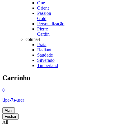
One
Orient
Passion
Gold
Personalização
Pierre
Cardin
coluna4
Prata
Radiant
Saudade
Silverado
Timberland
Carrinho
0
pe-7s-user
Abrir
Fechar
All