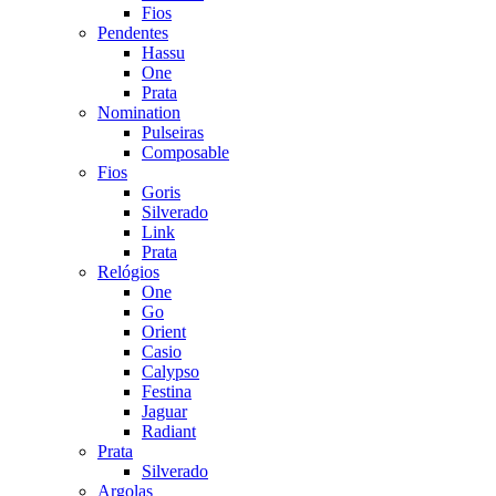
Fios
Pendentes
Hassu
One
Prata
Nomination
Pulseiras
Composable
Fios
Goris
Silverado
Link
Prata
Relógios
One
Go
Orient
Casio
Calypso
Festina
Jaguar
Radiant
Prata
Silverado
Argolas