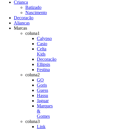
Criança
Batizado
Nascimento
Decoração
Alianças
Marcas
coluna1
Calypso
Casio
Celta
Kids
Decoração
Ellipsis
Festina
coluna2
GO
Goris
Guess
Hassu
Jaguar
Marques
&
Gomes
coluna3
Link