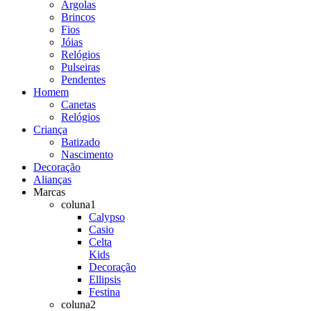
Argolas
Brincos
Fios
Jóias
Relógios
Pulseiras
Pendentes
Homem
Canetas
Relógios
Criança
Batizado
Nascimento
Decoração
Alianças
Marcas
coluna1
Calypso
Casio
Celta
Kids
Decoração
Ellipsis
Festina
coluna2