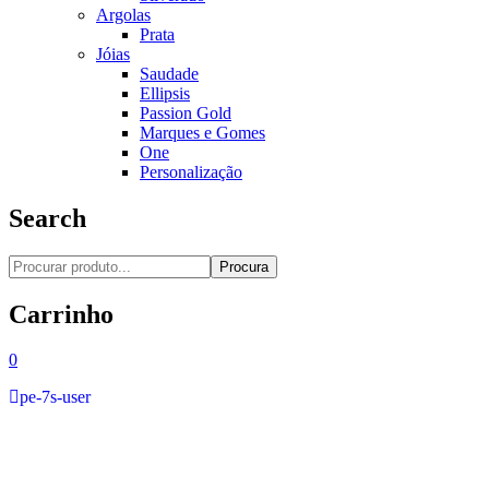
Argolas
Prata
Jóias
Saudade
Ellipsis
Passion Gold
Marques e Gomes
One
Personalização
Search
Procura
Carrinho
0
pe-7s-user