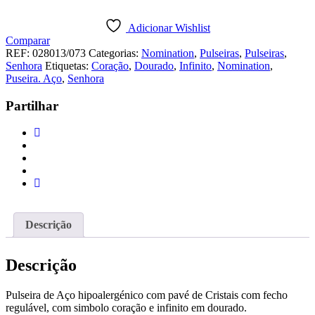
Pulseira
Nomination
Adicionar Wishlist
Milleluci
Comparar
Coração
REF:
028013/073
Categorias:
Nomination
,
Pulseiras
,
Pulseiras
,
Infinito
Senhora
Etiquetas:
Coração
,
Dourado
,
Infinito
,
Nomination
,
Dourado
Puseira. Aço
,
Senhora
Partilhar
Descrição
Descrição
Pulseira de Aço hipoalergénico com pavé de Cristais com fecho
regulável, com simbolo coração e infinito em dourado.