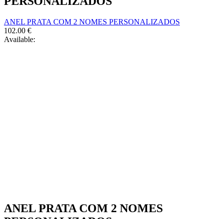
PERSONALIZADOS
page
be
chosen
ANEL PRATA COM 2 NOMES PERSONALIZADOS
on
102.00
€
the
Available:
product
page
ANEL PRATA COM 2 NOMES