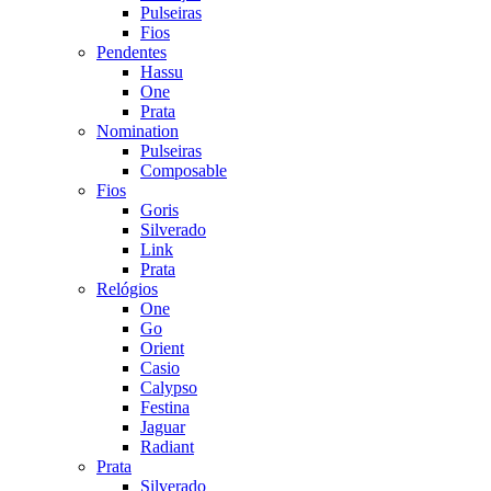
Pulseiras
Fios
Pendentes
Hassu
One
Prata
Nomination
Pulseiras
Composable
Fios
Goris
Silverado
Link
Prata
Relógios
One
Go
Orient
Casio
Calypso
Festina
Jaguar
Radiant
Prata
Silverado