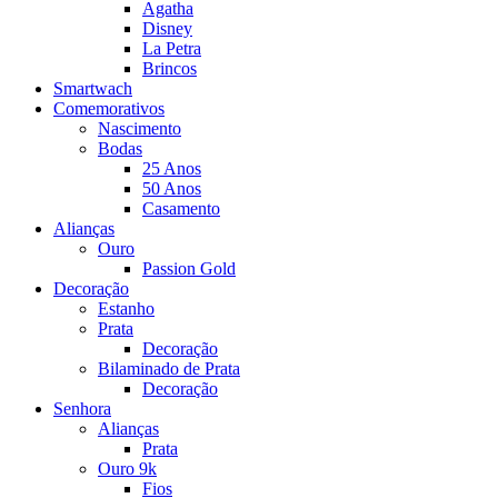
Agatha
Disney
La Petra
Brincos
Smartwach
Comemorativos
Nascimento
Bodas
25 Anos
50 Anos
Casamento
Alianças
Ouro
Passion Gold
Decoração
Estanho
Prata
Decoração
Bilaminado de Prata
Decoração
Senhora
Alianças
Prata
Ouro 9k
Fios