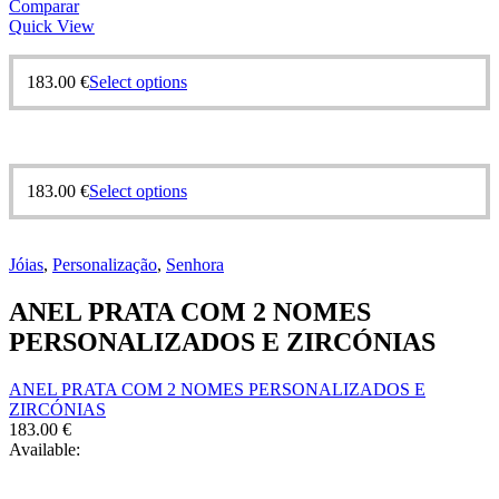
Comparar
Quick View
This
183.00
€
Select options
product
has
multiple
variants.
The
This
183.00
€
Select options
options
product
may
has
be
multiple
chosen
Jóias
,
Personalização
,
Senhora
variants.
on
The
the
ANEL PRATA COM 2 NOMES
options
product
may
PERSONALIZADOS E ZIRCÓNIAS
page
be
chosen
ANEL PRATA COM 2 NOMES PERSONALIZADOS E
on
ZIRCÓNIAS
the
183.00
€
product
Available:
page