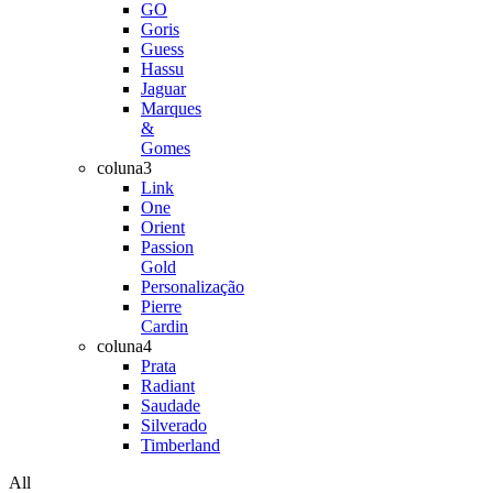
GO
Goris
Guess
Hassu
Jaguar
Marques
&
Gomes
coluna3
Link
One
Orient
Passion
Gold
Personalização
Pierre
Cardin
coluna4
Prata
Radiant
Saudade
Silverado
Timberland
All