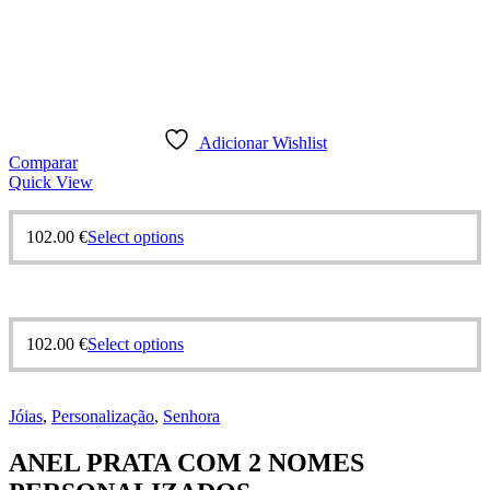
Adicionar Wishlist
Comparar
Quick View
This
102.00
€
Select options
product
has
multiple
variants.
The
This
102.00
€
Select options
options
product
may
has
be
multiple
chosen
Jóias
,
Personalização
,
Senhora
variants.
on
The
the
ANEL PRATA COM 2 NOMES
options
product
may