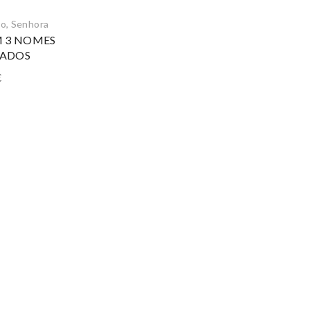
ão
,
Senhora
M 3 NOMES
ZADOS
€