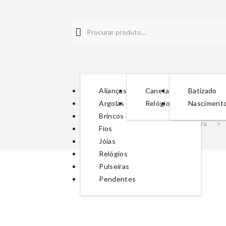
Alianças
Canetas
Batizado
Argolas
Relógios
Nasciment
Brincos
Início
>
Senhora
>
Fios
Jóias
Relógios
Pulseiras
Pendentes