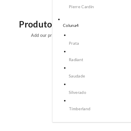
Pierre Cardin
Produtos Relacionados
Coluna4
Add our products to weekly lineup
Prata
Radiant
Saudade
Silverado
Timberland