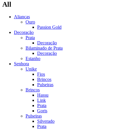
All
Alianças
Ouro
Passion Gold
Decoração
Prata
Decoração
Bilaminado de Prata
Decoração
Estanho
Senhora
Unike
Fios
Brincos
Pulseiras
Brincos
Hassu
Link
Prata
Goris
Pulseiras
Silverado
Prata