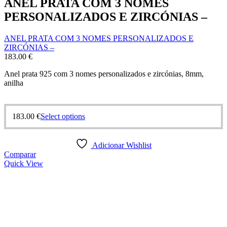
ANEL PRATA COM 3 NOMES
PERSONALIZADOS E ZIRCÓNIAS –
ANEL PRATA COM 3 NOMES PERSONALIZADOS E
ZIRCÓNIAS –
183.00
€
Anel prata 925 com 3 nomes personalizados e zircónias, 8mm,
anilha
This
183.00
€
Select options
product
has
multiple
Adicionar Wishlist
variants.
Comparar
The
Quick View
options
may
be
chosen
on
the
product