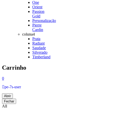
One
Orient
Passion
Gold
Personalização
Pierre
Cardin
coluna4
Prata
Radiant
Saudade
Silverado
Timberland
Carrinho
0
pe-7s-user
Abrir
Fechar
All