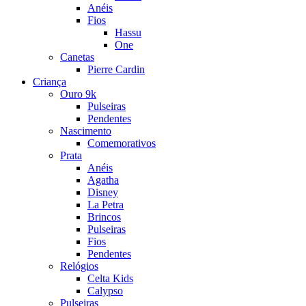
Anéis
Fios
Hassu
One
Canetas
Pierre Cardin
Criança
Ouro 9k
Pulseiras
Pendentes
Nascimento
Comemorativos
Prata
Anéis
Agatha
Disney
La Petra
Brincos
Pulseiras
Fios
Pendentes
Relógios
Celta Kids
Calypso
Pulseiras