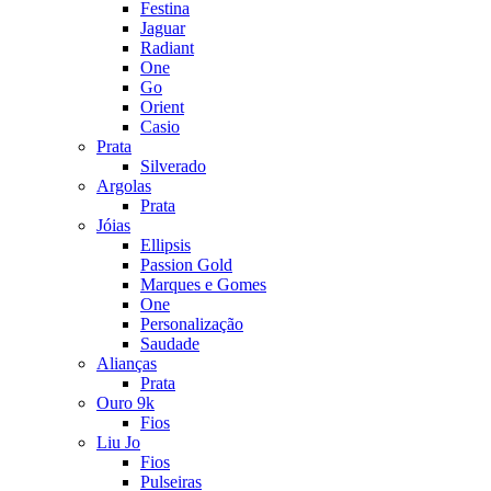
Festina
Jaguar
Radiant
One
Go
Orient
Casio
Prata
Silverado
Argolas
Prata
Jóias
Ellipsis
Passion Gold
Marques e Gomes
One
Personalização
Saudade
Alianças
Prata
Ouro 9k
Fios
Liu Jo
Fios
Pulseiras