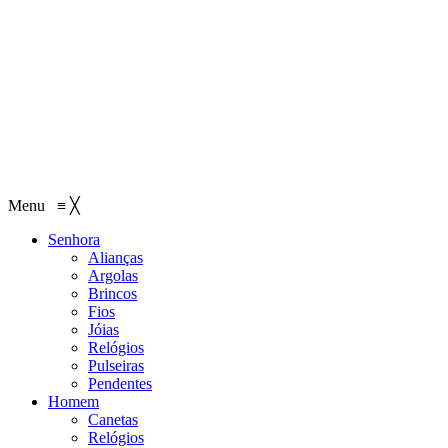
Menu
≡
╳
Senhora
Alianças
Argolas
Brincos
Fios
Jóias
Relógios
Pulseiras
Pendentes
Homem
Canetas
Relógios