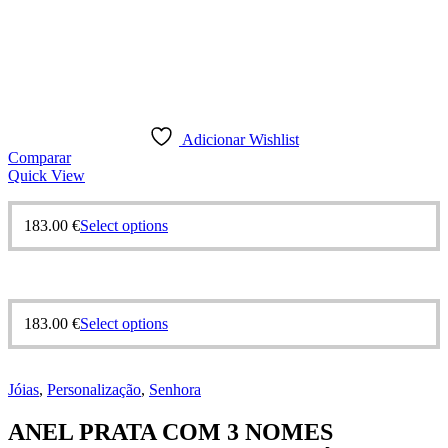
Adicionar Wishlist
Comparar
Quick View
This
183.00
€
Select options
product
has
multiple
variants.
The
This
183.00
€
Select options
options
product
may
has
be
multiple
chosen
Jóias
,
Personalização
,
Senhora
variants.
on
The
the
ANEL PRATA COM 3 NOMES
options
product