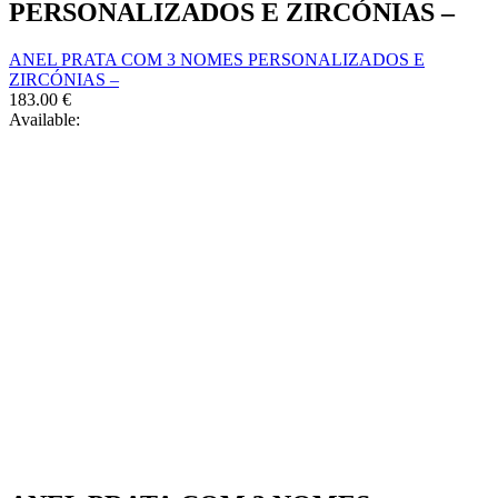
may
PERSONALIZADOS E ZIRCÓNIAS –
page
be
chosen
ANEL PRATA COM 3 NOMES PERSONALIZADOS E
on
ZIRCÓNIAS –
the
183.00
€
product
Available:
page