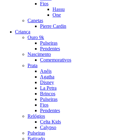
Fios
Hassu
One
Canetas
Pierre Cardin
Criança
Ouro 9k
Pulseiras
Pendentes
Nascimento
Comemorativos
Prata
Anéis
Agatha
Disney
La Petra
Brincos
Pulseiras
Fios
Pendentes
Relógios
Celta Kids
Calypso
Pulseiras
Batizado