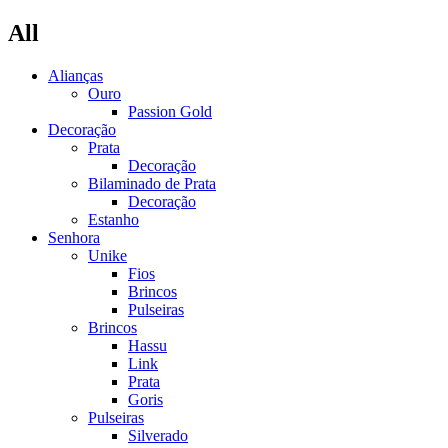
All
Alianças
Ouro
Passion Gold
Decoração
Prata
Decoração
Bilaminado de Prata
Decoração
Estanho
Senhora
Unike
Fios
Brincos
Pulseiras
Brincos
Hassu
Link
Prata
Goris
Pulseiras
Silverado