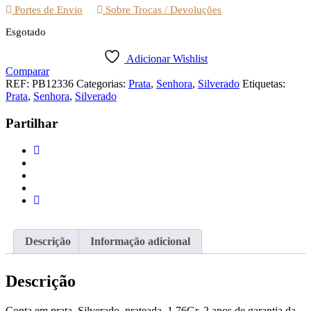
Portes de Envio
Sobre Trocas / Devoluções
Esgotado
Adicionar Wishlist
Comparar
REF:
PB12336
Categorias:
Prata
,
Senhora
,
Silverado
Etiquetas:
Prata
,
Senhora
,
Silverado
Partilhar
Descrição
Informação adicional
Descrição
Conta em prata, Silverado, prateada, 1,76Gr, 2 anos de garantia da