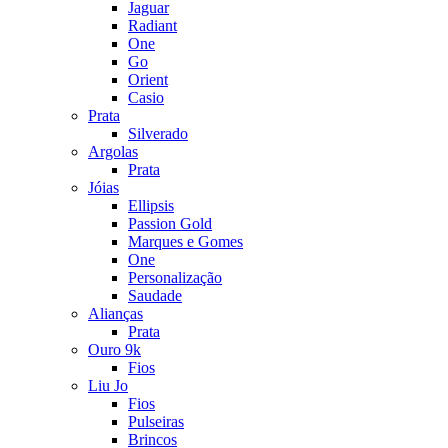
Jaguar
Radiant
One
Go
Orient
Casio
Prata
Silverado
Argolas
Prata
Jóias
Ellipsis
Passion Gold
Marques e Gomes
One
Personalização
Saudade
Alianças
Prata
Ouro 9k
Fios
Liu Jo
Fios
Pulseiras
Brincos