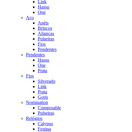
Link
Hassu
One
Aço
Anéis
Brincos
Alianças
Pulseiras
Fios
Pendentes
Pendentes
Hassu
One
Prata
Fios
Silverado
Link
Prata
Goris
Nomination
Composable
Pulseiras
Relógios
Calypso
Festina