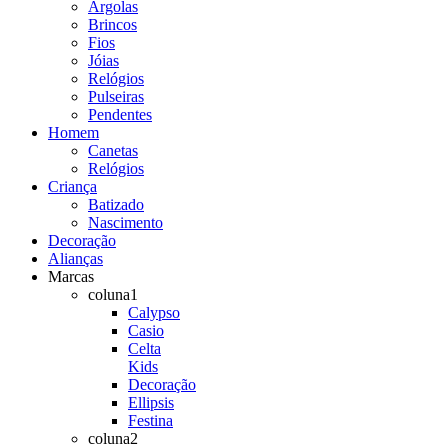
Argolas
Brincos
Fios
Jóias
Relógios
Pulseiras
Pendentes
Homem
Canetas
Relógios
Criança
Batizado
Nascimento
Decoração
Alianças
Marcas
coluna1
Calypso
Casio
Celta
Kids
Decoração
Ellipsis
Festina
coluna2