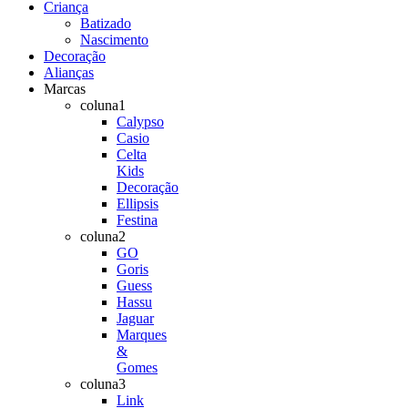
Criança
Batizado
Nascimento
Decoração
Alianças
Marcas
coluna1
Calypso
Casio
Celta
Kids
Decoração
Ellipsis
Festina
coluna2
GO
Goris
Guess
Hassu
Jaguar
Marques
&
Gomes
coluna3
Link