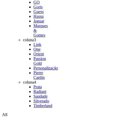
GO
Goris
Guess
Hassu
Jaguar
Marques
&
Gomes
coluna3
Link
One
Orient
Passion
Gold
Personalização
Pierre
Cardin
coluna4
Prata
Radiant
Saudade
Silverado
Timberland
All