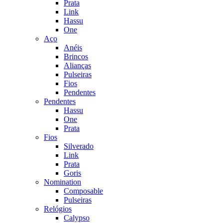
Prata
Link
Hassu
One
Aço
Anéis
Brincos
Alianças
Pulseiras
Fios
Pendentes
Pendentes
Hassu
One
Prata
Fios
Silverado
Link
Prata
Goris
Nomination
Composable
Pulseiras
Relógios
Calypso