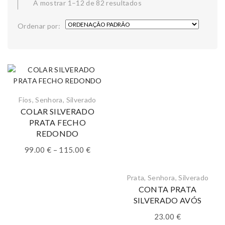
A mostrar 1–12 de 82 resultados
Ordenar por:
Fios
,
Senhora
,
Silverado
COLAR SILVERADO
PRATA FECHO
REDONDO
Price
99.00
€
–
115.00
€
range:
99.00 €
Prata
,
Senhora
,
Silverado
through
CONTA PRATA
115.00 €
SILVERADO AVÓS
23.00
€