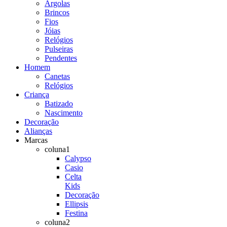
Argolas
Brincos
Fios
Jóias
Relógios
Pulseiras
Pendentes
Homem
Canetas
Relógios
Criança
Batizado
Nascimento
Decoração
Alianças
Marcas
coluna1
Calypso
Casio
Celta
Kids
Decoração
Ellipsis
Festina
coluna2