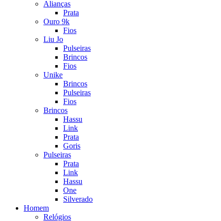
Alianças
Prata
Ouro 9k
Fios
Liu Jo
Pulseiras
Brincos
Fios
Unike
Brincos
Pulseiras
Fios
Brincos
Hassu
Link
Prata
Goris
Pulseiras
Prata
Link
Hassu
One
Silverado
Homem
Relógios