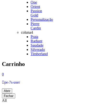
One
Orient
Passion
Gold
Personalização
Pierre
Cardin
coluna4
Prata
Radiant
Saudade
Silverado
Timberland
Carrinho
0
pe-7s-user
Abrir
Fechar
All