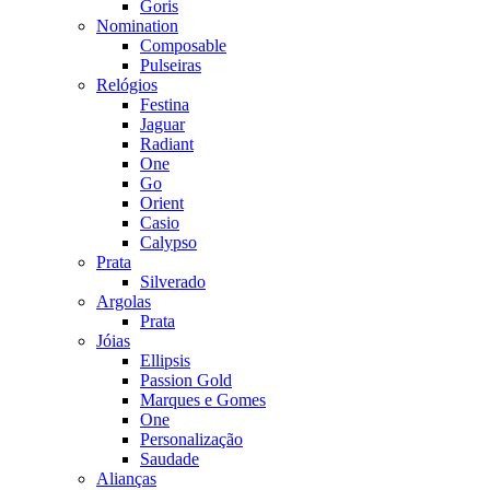
Goris
Nomination
Composable
Pulseiras
Relógios
Festina
Jaguar
Radiant
One
Go
Orient
Casio
Calypso
Prata
Silverado
Argolas
Prata
Jóias
Ellipsis
Passion Gold
Marques e Gomes
One
Personalização
Saudade
Alianças