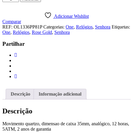
de
RELÓGIO
ONE
Adicionar Wishlist
JOY
Comparar
REF:
OL1336PP81P
Categorias:
One
,
Relógios
,
Senhora
Etiquetas:
One
,
Relógios
,
Rose Gold
,
Senhora
Partilhar
Descrição
Informação adicional
Descrição
Movimento quartzo, dimensao de caixa 35mm, analógico, 12 horas,
5ATM, 2 anos de garantia