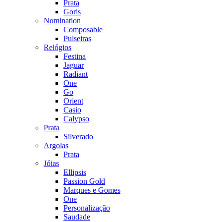
Prata
Goris
Nomination
Composable
Pulseiras
Relógios
Festina
Jaguar
Radiant
One
Go
Orient
Casio
Calypso
Prata
Silverado
Argolas
Prata
Jóias
Ellipsis
Passion Gold
Marques e Gomes
One
Personalização
Saudade