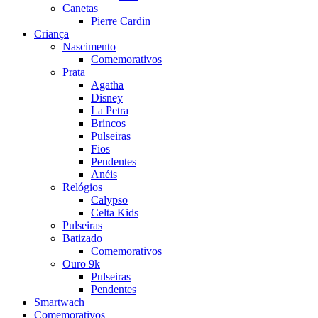
Canetas
Pierre Cardin
Criança
Nascimento
Comemorativos
Prata
Agatha
Disney
La Petra
Brincos
Pulseiras
Fios
Pendentes
Anéis
Relógios
Calypso
Celta Kids
Pulseiras
Batizado
Comemorativos
Ouro 9k
Pulseiras
Pendentes
Smartwach
Comemorativos