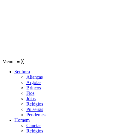
Menu
≡
╳
Senhora
Alianças
Argolas
Brincos
Fios
Jóias
Relógios
Pulseiras
Pendentes
Homem
Canetas
Relógios