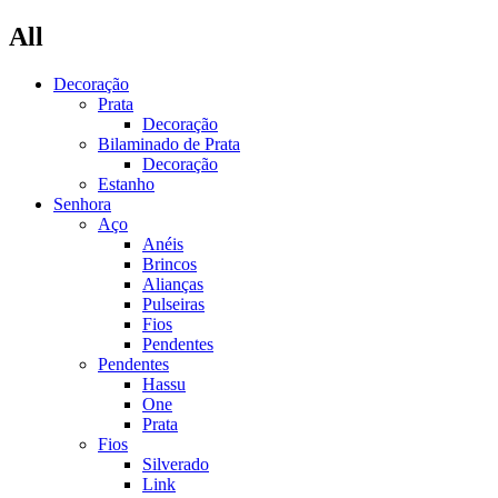
All
Decoração
Prata
Decoração
Bilaminado de Prata
Decoração
Estanho
Senhora
Aço
Anéis
Brincos
Alianças
Pulseiras
Fios
Pendentes
Pendentes
Hassu
One
Prata
Fios
Silverado
Link