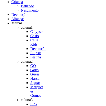
Criança
Batizado
Nascimento
Decoração
Alianças
Marcas
coluna1
Calypso
Casio
Celta
Kids
Decoração
Ellipsis
Festina
coluna2
GO
Goris
Guess
Hassu
Jaguar
Marques
&
Gomes
coluna3
Link