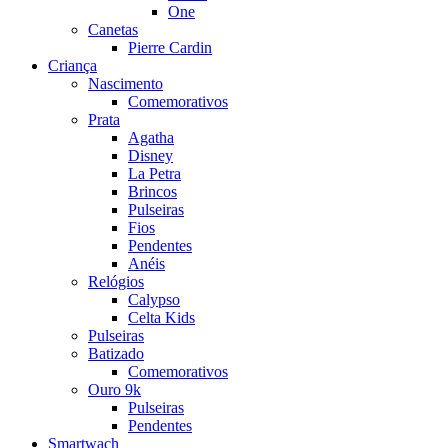
One
Canetas
Pierre Cardin
Criança
Nascimento
Comemorativos
Prata
Agatha
Disney
La Petra
Brincos
Pulseiras
Fios
Pendentes
Anéis
Relógios
Calypso
Celta Kids
Pulseiras
Batizado
Comemorativos
Ouro 9k
Pulseiras
Pendentes
Smartwach