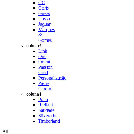
GO
Goris
Guess
Hassu
Jaguar
Marques
&
Gomes
coluna3
Link
One
Orient
Passion
Gold
Personalização
Pierre
Cardin
coluna4
Prata
Radiant
Saudade
Silverado
Timberland
All