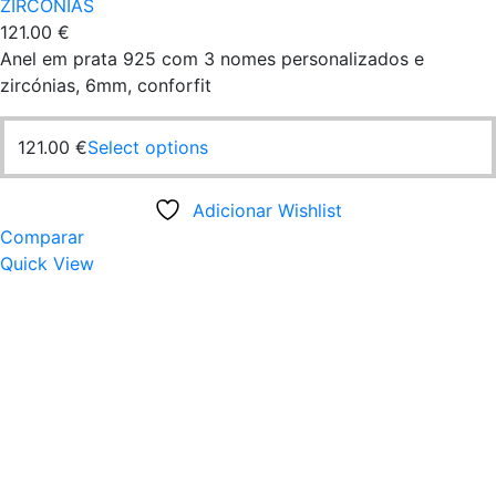
ZIRCÓNIAS
121.00
€
Anel em prata 925 com 3 nomes personalizados e
zircónias, 6mm, conforfit
This
121.00
€
Select options
product
has
Adicionar Wishlist
multiple
Comparar
variants.
Quick View
The
options
may
be
chosen
on
the
product
page