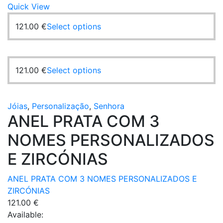
Quick View
This
121.00
€
Select options
product
has
multiple
This
121.00
€
Select options
variants.
product
The
has
options
multiple
Jóias
,
Personalização
,
Senhora
may
ANEL PRATA COM 3
variants.
be
The
chosen
NOMES PERSONALIZADOS
options
on
may
E ZIRCÓNIAS
the
be
product
chosen
ANEL PRATA COM 3 NOMES PERSONALIZADOS E
page
on
ZIRCÓNIAS
the
121.00
€
product
Available: