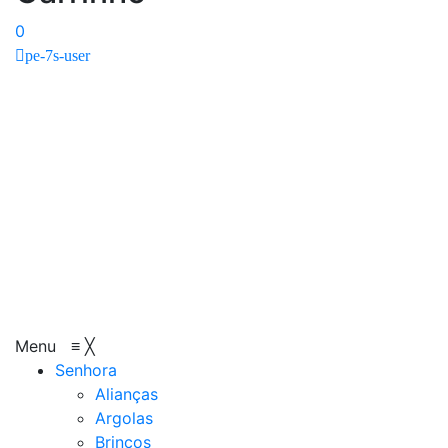
0
pe-7s-user
Menu
≡
╳
Senhora
Alianças
Argolas
Brincos