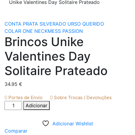
Unike Valentines Day Solitaire Prateado
CONTA PRATA SILVERADO URSO QUERIDO
COLAR ONE NECKMESS PASSION
Brincos Unike
Valentines Day
Solitaire Prateado
34.95
€
Portes de Envio
Sobre Trocas / Devoluções
Quantidade
Adicionar
de
Brincos
Adicionar Wishlist
Unike
Comparar
Valentines