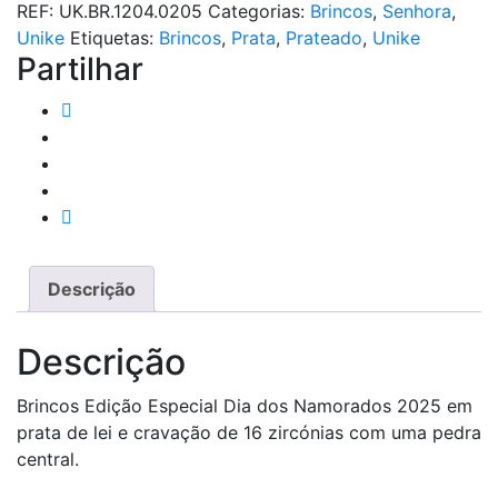
REF:
UK.BR.1204.0205
Categorias:
Brincos
,
Senhora
,
Day
Unike
Etiquetas:
Brincos
,
Prata
,
Prateado
,
Unike
Solitaire
Partilhar
Prateado
Descrição
Descrição
Brincos Edição Especial Dia dos Namorados 2025 em
prata de lei e cravação de 16 zircónias com uma pedra
central.