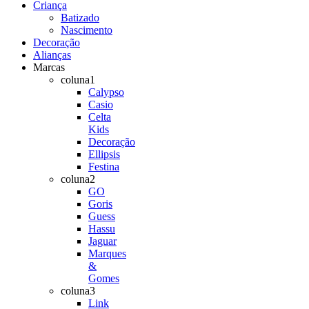
Criança
Batizado
Nascimento
Decoração
Alianças
Marcas
coluna1
Calypso
Casio
Celta
Kids
Decoração
Ellipsis
Festina
coluna2
GO
Goris
Guess
Hassu
Jaguar
Marques
&
Gomes
coluna3
Link