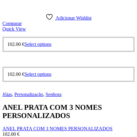
Adicionar Wishlist
Comparar
Quick View
This
102.00
€
Select options
product
has
multiple
variants.
The
This
102.00
€
Select options
options
product
may
has
be
multiple
chosen
Jóias
,
Personalização
,
Senhora
variants.
on
The
the
ANEL PRATA COM 3 NOMES
options
product
may
PERSONALIZADOS
page
be
chosen
ANEL PRATA COM 3 NOMES PERSONALIZADOS
on
102.00
€
the