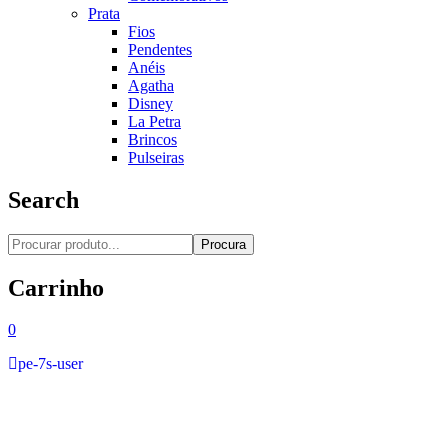
Prata
Fios
Pendentes
Anéis
Agatha
Disney
La Petra
Brincos
Pulseiras
Search
Procura
Carrinho
0
pe-7s-user