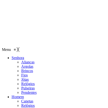
Menu
≡
╳
Senhora
Alianças
Argolas
Brincos
Fios
Jóias
Relógios
Pulseiras
Pendentes
Homem
Canetas
Relógios