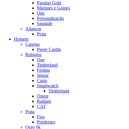
Passion Gold
Marques e Gomes
One
Personalização
Saudade
Alianças
Prata
Homem
Canetas
Pierre Cardin
Relógios
One
Timberland
Festina
Jaguar
Casio
Smartwatch
Timberland
Orient
Radiant
CAT
Prata
Fios
Pendentes
Ouro 9k