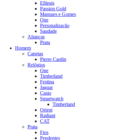
Ellipsis
Passion Gold
Marques e Gomes
One
Personalização
Saudade
Alianças
Prata
Homem
Canetas
Pierre Cardin
Relógios
One
Timberland
Festina
Jaguar
Casio
Smartwatch
Timberland
Orient
Radiant
CAT
Prata
Fios
Pendentes