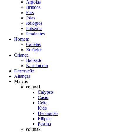
Argolas
Brincos
Fios
Jóias
Relógios
Pulseiras
Pendentes
Homem
Canetas
Relógios
Criança
Batizado
Nascimento
Decoração
Alianças
Marcas
coluna1
Calypso
Casio
Celta
Kids
Decoração
Ellipsis
Festina
coluna2