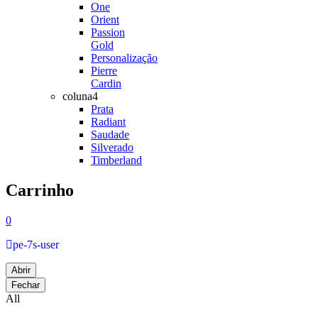
One
Orient
Passion
Gold
Personalização
Pierre
Cardin
coluna4
Prata
Radiant
Saudade
Silverado
Timberland
Carrinho
0
pe-7s-user
Abrir
Fechar
All