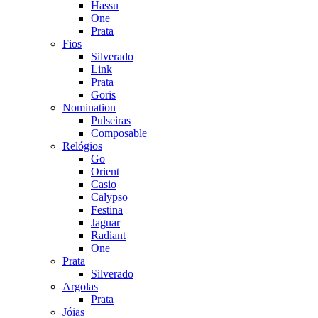
Hassu
One
Prata
Fios
Silverado
Link
Prata
Goris
Nomination
Pulseiras
Composable
Relógios
Go
Orient
Casio
Calypso
Festina
Jaguar
Radiant
One
Prata
Silverado
Argolas
Prata
Jóias