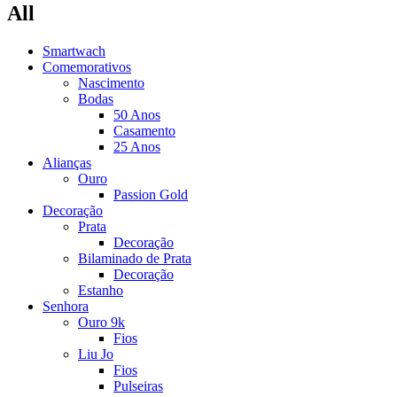
All
Smartwach
Comemorativos
Nascimento
Bodas
50 Anos
Casamento
25 Anos
Alianças
Ouro
Passion Gold
Decoração
Prata
Decoração
Bilaminado de Prata
Decoração
Estanho
Senhora
Ouro 9k
Fios
Liu Jo
Fios
Pulseiras