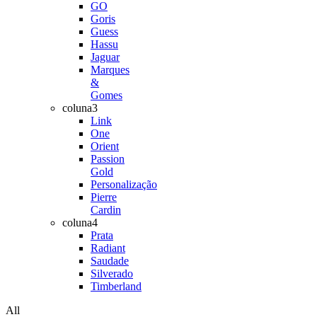
GO
Goris
Guess
Hassu
Jaguar
Marques
&
Gomes
coluna3
Link
One
Orient
Passion
Gold
Personalização
Pierre
Cardin
coluna4
Prata
Radiant
Saudade
Silverado
Timberland
All