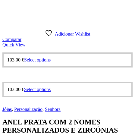
Adicionar Wishlist
Comparar
Quick View
This
103.00
€
Select options
product
has
multiple
variants.
The
This
103.00
€
Select options
options
product
may
has
be
multiple
chosen
Jóias
,
Personalização
,
Senhora
variants.
on
The
the
ANEL PRATA COM 2 NOMES
options
product
may
PERSONALIZADOS E ZIRCÓNIAS
page
be