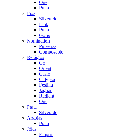
One
Prata
Fios
Silverado
Link
Prata
Goris
Nomination
Pulseiras
Composable
Relógios
Go
Orient
Casio
Calypso
Festina
Jaguar
Radiant
One
Prata
Silverado
Argolas
Prata
Jóias
Ellipsis