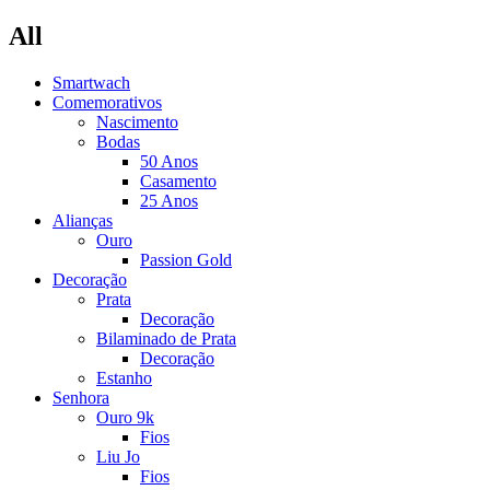
All
Smartwach
Comemorativos
Nascimento
Bodas
50 Anos
Casamento
25 Anos
Alianças
Ouro
Passion Gold
Decoração
Prata
Decoração
Bilaminado de Prata
Decoração
Estanho
Senhora
Ouro 9k
Fios
Liu Jo
Fios