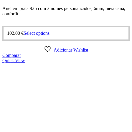
Anel em prata 925 com 3 nomes personalizados, 6mm, meia cana,
conforfit
This
102.00
€
Select options
product
has
multiple
Adicionar Wishlist
variants.
Comparar
The
Quick View
options
may
be
chosen
on
the
product
page