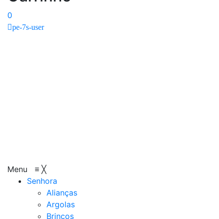
0
pe-7s-user
Menu
≡
╳
Senhora
Alianças
Argolas
Brincos