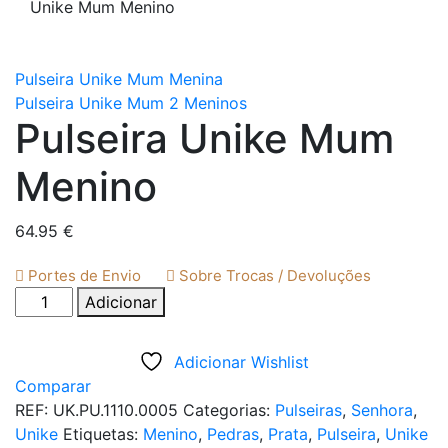
Unike Mum Menino
Pulseira Unike Mum Menina
Pulseira Unike Mum 2 Meninos
Pulseira Unike Mum
Menino
64.95
€
Portes de Envio
Sobre Trocas / Devoluções
Quantidade
Adicionar
de
Pulseira
Adicionar Wishlist
Unike
Comparar
Mum
REF:
UK.PU.1110.0005
Categorias:
Pulseiras
,
Senhora
,
Menino
Unike
Etiquetas:
Menino
,
Pedras
,
Prata
,
Pulseira
,
Unike