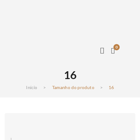
0
16
Início
>
Tamanho do produto
>
16