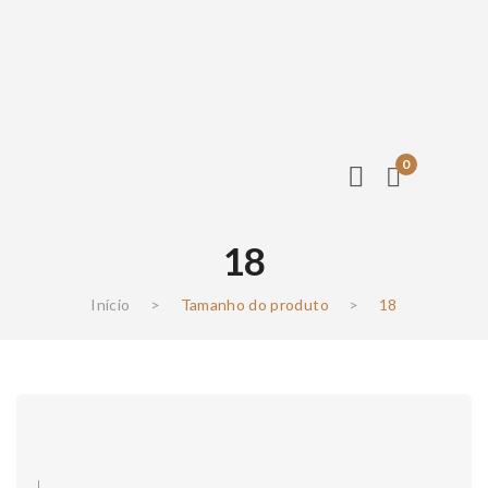
0
18
Início
>
Tamanho do produto
>
18