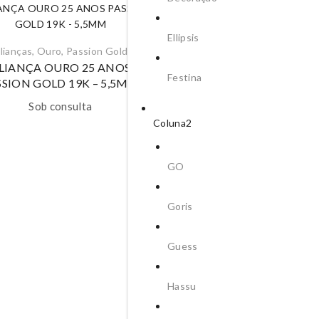
Ellipsis
lianças
,
Ouro
,
Passion Gold
LIANÇA OURO 25 ANOS
Festina
SSION GOLD 19K – 5,5MM
Sob consulta
Coluna2
GO
Alianças
,
Ouro
,
Passion Go
Goris
ALIANÇA OURO 25 AN
PASSION GOLD 19K – 5
Guess
Sob consulta
Hassu