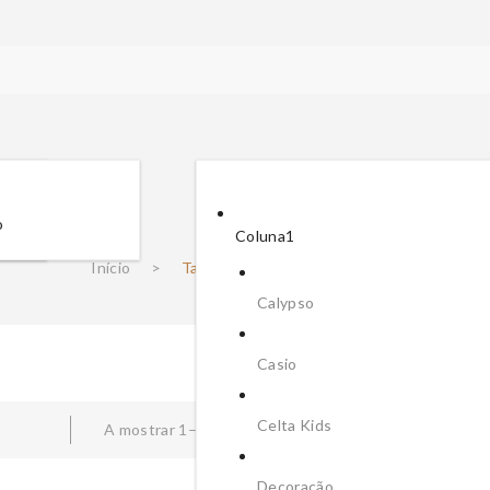
23
o
Coluna1
Início
>
Tamanho do produto
>
23
Calypso
Casio
Celta Kids
A mostrar 1–12 de 115 resultados
Ordenar
Decoração