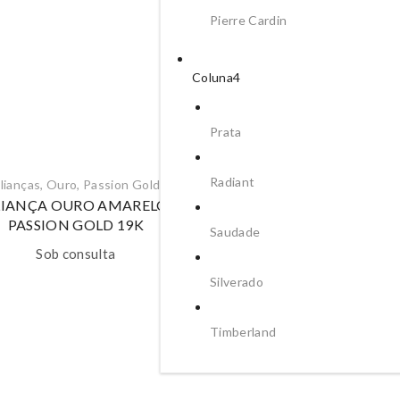
Pierre Cardin
Coluna4
Prata
Radiant
lianças
,
Ouro
,
Passion Gold
Alianças
,
Ouro
,
Passion Go
LIANÇA OURO AMARELO
ALIANÇA OURO AMAR
PASSION GOLD 19K
PASSION GOLD 19K
Saudade
Sob consulta
Sob consulta
Silverado
Timberland