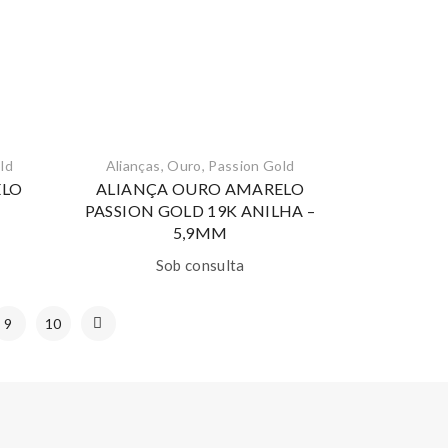
ld
Alianças
,
Ouro
,
Passion Gold
ELO
ALIANÇA OURO AMARELO
PASSION GOLD 19K ANILHA –
5,9MM
Sob consulta
9
10