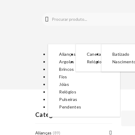
Alianças
Canetas
Batizado
Argolas
Relógios
Nasciment
Brincos
Fios
Jóias
Relógios
Pulseiras
Pendentes
Categorias De Produto
Alianças
(89)