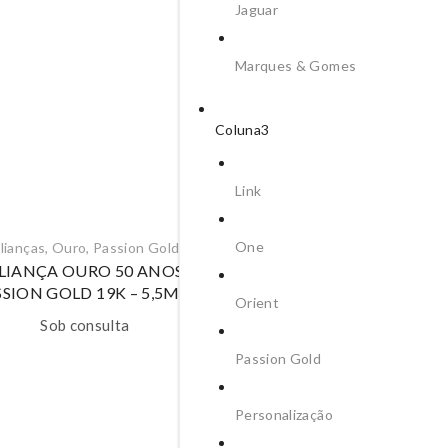
Jaguar
Marques & Gomes
Coluna3
Link
One
lianças
,
Ouro
,
Passion Gold
Alianças
,
Ouro
,
Passion Go
LIANÇA OURO 50 ANOS
ALIANÇA OURO AMAR
SSION GOLD 19K – 5,5MM
PASSION GOLD 19K
Orient
Sob consulta
Sob consulta
Passion Gold
Personalização