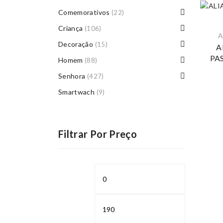
Comemorativos
(22)
Criança
(106)
A
Decoração
(15)
A
PA
Homem
(88)
Senhora
(427)
Smartwach
(9)
Filtrar Por Preço
Preço
Preço
mínimo
máximo