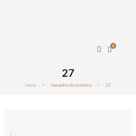
0
27
Início
>
Tamanho do produto
>
27