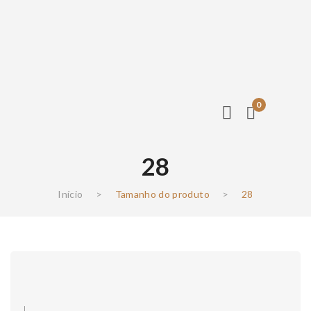
0
28
Início
>
Tamanho do produto
>
28