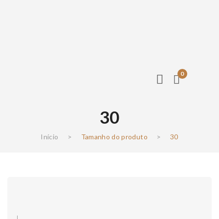
0
30
Início
>
Tamanho do produto
>
30