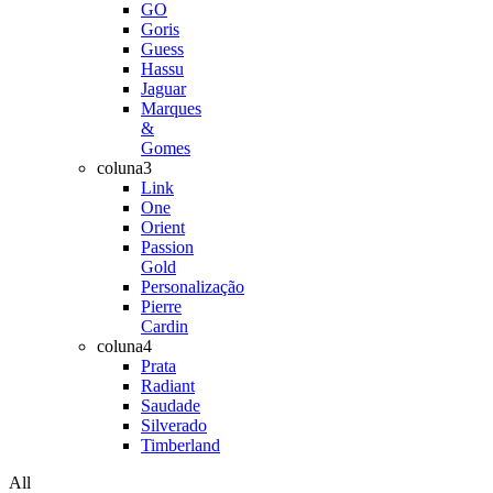
GO
Goris
Guess
Hassu
Jaguar
Marques
&
Gomes
coluna3
Link
One
Orient
Passion
Gold
Personalização
Pierre
Cardin
coluna4
Prata
Radiant
Saudade
Silverado
Timberland
All