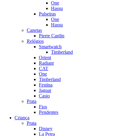
One
Hassu
Pulseiras
One
Hassu
Canetas
Pierre Cardin
Relógios
Smartwatch
Timberland
Orient
Radiant
CAT
One
Timberland
Festina
Jaguar
Casio
Prata
Fios
Pendentes
Criança
Prata
Disney
La Petra