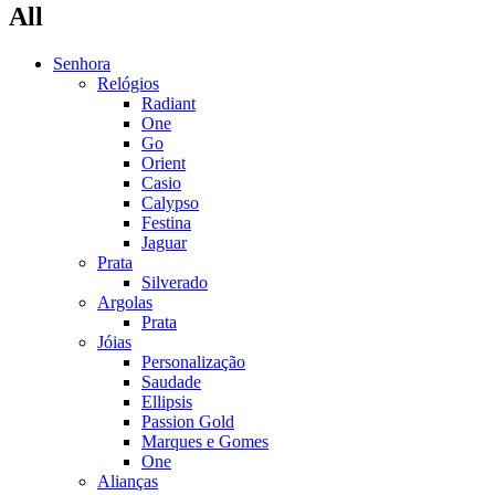
All
Senhora
Relógios
Radiant
One
Go
Orient
Casio
Calypso
Festina
Jaguar
Prata
Silverado
Argolas
Prata
Jóias
Personalização
Saudade
Ellipsis
Passion Gold
Marques e Gomes
One
Alianças