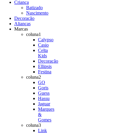
Criança
Batizado
Nascimento
Decoração
Alianças
Marcas
coluna1
Calypso
Casio
Celta
Kids
Decoração
Ellipsis
Festina
coluna2
GO
Goris
Guess
Hassu
Jaguar
Marques
&
Gomes
coluna3
Link