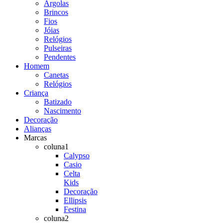
Argolas
Brincos
Fios
Jóias
Relógios
Pulseiras
Pendentes
Homem
Canetas
Relógios
Criança
Batizado
Nascimento
Decoração
Alianças
Marcas
coluna1
Calypso
Casio
Celta
Kids
Decoração
Ellipsis
Festina
coluna2