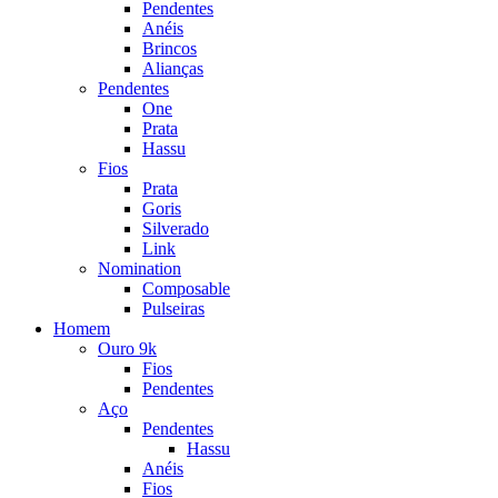
Pendentes
Anéis
Brincos
Alianças
Pendentes
One
Prata
Hassu
Fios
Prata
Goris
Silverado
Link
Nomination
Composable
Pulseiras
Homem
Ouro 9k
Fios
Pendentes
Aço
Pendentes
Hassu
Anéis
Fios