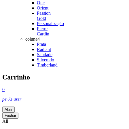
One
Orient
Passion
Gold
Personalização
Pierre
Cardin
coluna4
Prata
Radiant
Saudade
Silverado
Timberland
Carrinho
0
pe-7s-user
Abrir
Fechar
All