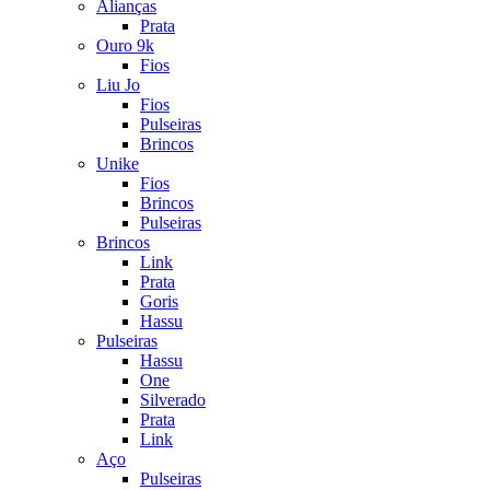
Alianças
Prata
Ouro 9k
Fios
Liu Jo
Fios
Pulseiras
Brincos
Unike
Fios
Brincos
Pulseiras
Brincos
Link
Prata
Goris
Hassu
Pulseiras
Hassu
One
Silverado
Prata
Link
Aço
Pulseiras