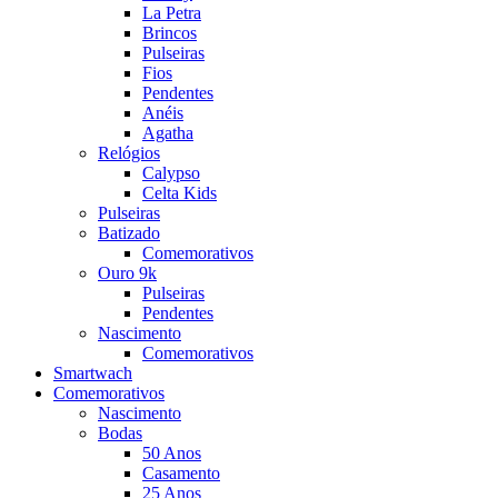
La Petra
Brincos
Pulseiras
Fios
Pendentes
Anéis
Agatha
Relógios
Calypso
Celta Kids
Pulseiras
Batizado
Comemorativos
Ouro 9k
Pulseiras
Pendentes
Nascimento
Comemorativos
Smartwach
Comemorativos
Nascimento
Bodas
50 Anos
Casamento
25 Anos