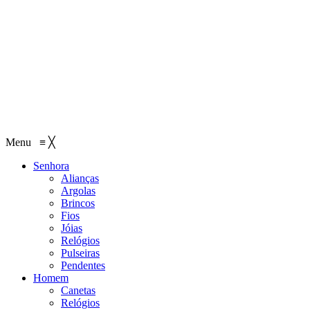
Menu
≡
╳
Senhora
Alianças
Argolas
Brincos
Fios
Jóias
Relógios
Pulseiras
Pendentes
Homem
Canetas
Relógios