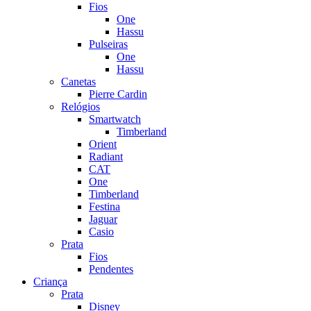
Fios
One
Hassu
Pulseiras
One
Hassu
Canetas
Pierre Cardin
Relógios
Smartwatch
Timberland
Orient
Radiant
CAT
One
Timberland
Festina
Jaguar
Casio
Prata
Fios
Pendentes
Criança
Prata
Disney