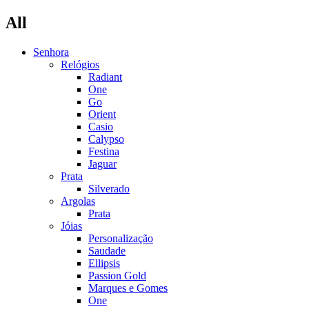
All
Senhora
Relógios
Radiant
One
Go
Orient
Casio
Calypso
Festina
Jaguar
Prata
Silverado
Argolas
Prata
Jóias
Personalização
Saudade
Ellipsis
Passion Gold
Marques e Gomes
One