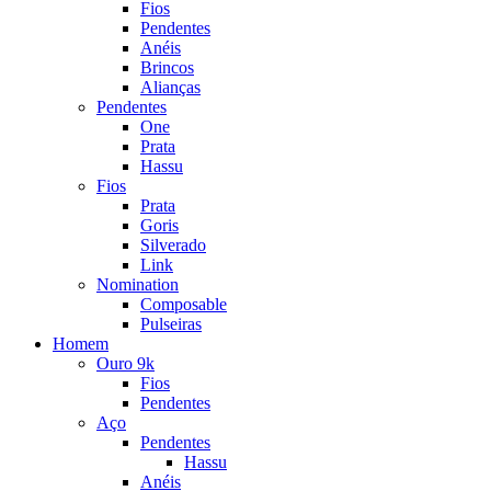
Fios
Pendentes
Anéis
Brincos
Alianças
Pendentes
One
Prata
Hassu
Fios
Prata
Goris
Silverado
Link
Nomination
Composable
Pulseiras
Homem
Ouro 9k
Fios
Pendentes
Aço
Pendentes
Hassu
Anéis