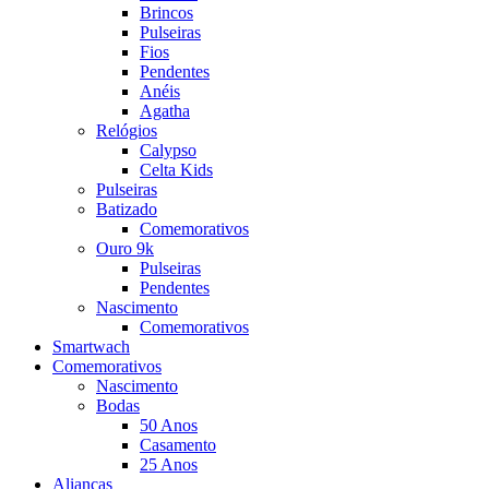
Brincos
Pulseiras
Fios
Pendentes
Anéis
Agatha
Relógios
Calypso
Celta Kids
Pulseiras
Batizado
Comemorativos
Ouro 9k
Pulseiras
Pendentes
Nascimento
Comemorativos
Smartwach
Comemorativos
Nascimento
Bodas
50 Anos
Casamento
25 Anos
Alianças