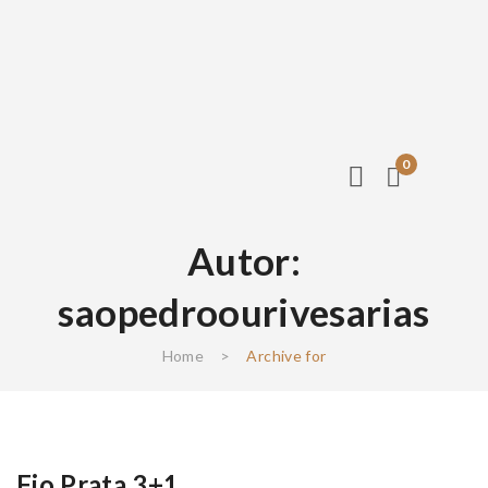
0
Autor:
saopedroourivesarias
Home
>
Archive for
Fio Prata 3+1