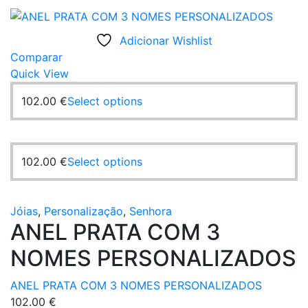
Adicionar Wishlist
Comparar
Quick View
This
102.00
€
Select options
product
has
multiple
This
102.00
€
Select options
variants.
product
The
has
options
multiple
Jóias
,
Personalização
,
Senhora
may
ANEL PRATA COM 3
variants.
be
The
chosen
NOMES PERSONALIZADOS
options
on
may
the
ANEL PRATA COM 3 NOMES PERSONALIZADOS
be
product
102.00
€