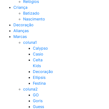
Relógios
Criança
Batizado
Nascimento
Decoração
Alianças
Marcas
coluna1
Calypso
Casio
Celta
Kids
Decoração
Ellipsis
Festina
coluna2
GO
Goris
Guess