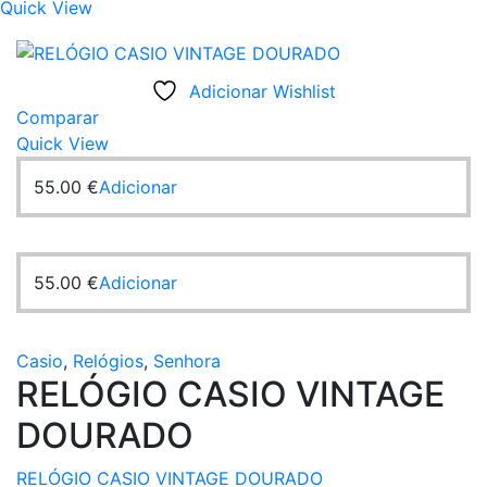
Quick View
The
options
may
Adicionar Wishlist
be
Comparar
chosen
Quick View
on
the
55.00
€
Adicionar
product
page
55.00
€
Adicionar
Casio
,
Relógios
,
Senhora
RELÓGIO CASIO VINTAGE
DOURADO
RELÓGIO CASIO VINTAGE DOURADO