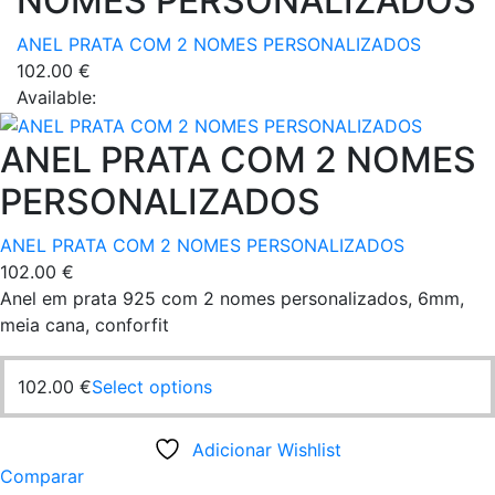
NOMES PERSONALIZADOS
options
on
may
the
ANEL PRATA COM 2 NOMES PERSONALIZADOS
be
product
102.00
€
chosen
page
Available:
on
the
ANEL PRATA COM 2 NOMES
product
page
PERSONALIZADOS
ANEL PRATA COM 2 NOMES PERSONALIZADOS
102.00
€
Anel em prata 925 com 2 nomes personalizados, 6mm,
meia cana, conforfit
This
102.00
€
Select options
product
has
Adicionar Wishlist
multiple
Comparar
variants.