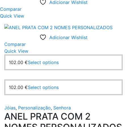
Adicionar Wishlist
multiple
Comparar
variants.
Quick View
The
options
may
Adicionar Wishlist
be
Comparar
chosen
Quick View
on
the
This
102.00
€
Select options
product
product
page
has
multiple
This
102.00
€
Select options
variants.
product
The
has
options
multiple
Jóias
,
Personalização
,
Senhora
may
ANEL PRATA COM 2
variants.
be
The
chosen