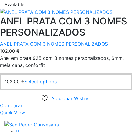
chosen
page
Available:
on
the
ANEL PRATA COM 3 NOMES
product
page
PERSONALIZADOS
ANEL PRATA COM 3 NOMES PERSONALIZADOS
102.00
€
Anel em prata 925 com 3 nomes personalizados, 6mm,
meia cana, conforfit
This
102.00
€
Select options
product
has
Adicionar Wishlist
multiple
Comparar
variants.
Quick View
The
options
may