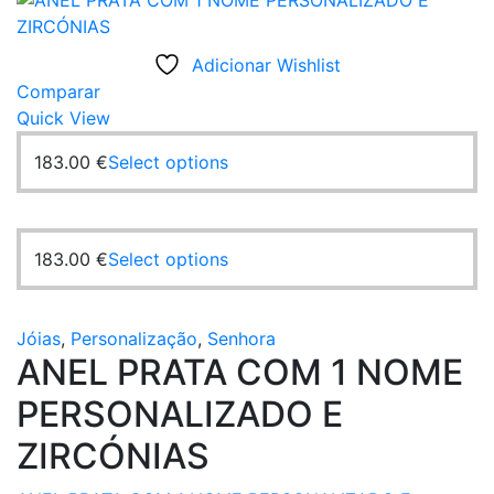
Adicionar Wishlist
Comparar
Quick View
This
183.00
€
Select options
product
has
multiple
This
183.00
€
Select options
variants.
product
The
has
options
multiple
Jóias
,
Personalização
,
Senhora
may
ANEL PRATA COM 1 NOME
variants.
be
The
chosen
PERSONALIZADO E
options
on
may
ZIRCÓNIAS
the
be
product