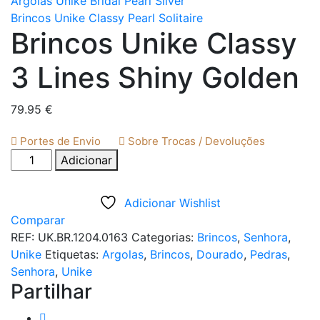
Argolas Unike Bridal Pearl Silver
Brincos Unike Classy Pearl Solitaire
Brincos Unike Classy
3 Lines Shiny Golden
79.95
€
Portes de Envio
Sobre Trocas / Devoluções
Quantidade
Adicionar
de
Brincos
Adicionar Wishlist
Unike
Comparar
Classy
REF:
UK.BR.1204.0163
Categorias:
Brincos
,
Senhora
,
3
Unike
Etiquetas:
Argolas
,
Brincos
,
Dourado
,
Pedras
,
Lines
Senhora
,
Unike
Shiny
Partilhar
Golden