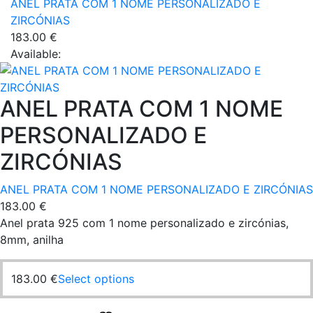
chosen
ANEL PRATA COM 1 NOME PERSONALIZADO E
page
on
ZIRCÓNIAS
the
183.00
€
product
Available:
page
ANEL PRATA COM 1 NOME
PERSONALIZADO E
ZIRCÓNIAS
ANEL PRATA COM 1 NOME PERSONALIZADO E ZIRCÓNIAS
183.00
€
Anel prata 925 com 1 nome personalizado e zircónias,
8mm, anilha
This
183.00
€
Select options
product
has