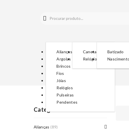
Alianças
Canetas
Batizado
Argolas
Relógios
Nasciment
Brincos
Fios
Jóias
Relógios
Pulseiras
Pendentes
Categorias De Produto
Alianças
(89)