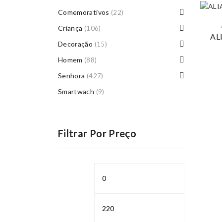
Comemorativos
(22)
Criança
(106)
AL
Decoração
(15)
Homem
(88)
Senhora
(427)
Smartwach
(9)
Filtrar Por Preço
Preço
Preço
mínimo
máximo