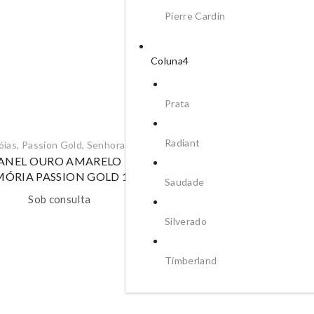
Pierre Cardin
Coluna4
Prata
Radiant
óias
,
Passion Gold
,
Senhora
Jóias
,
Passion Gold
,
Senho
ANEL OURO AMARELO
ANEL OURO AMAREL
ÓRIA PASSION GOLD 19K
MEMÓRIA PASSION GOLD
Saudade
Sob consulta
Sob consulta
Silverado
Timberland