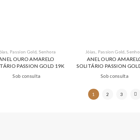
óias
,
Passion Gold
,
Senhora
Jóias
,
Passion Gold
,
Senho
ANEL OURO AMARELO
ANEL OURO AMAREL
ITÁRIO PASSION GOLD 19K
SOLITÁRIO PASSION GOL
Sob consulta
Sob consulta
1
2
3