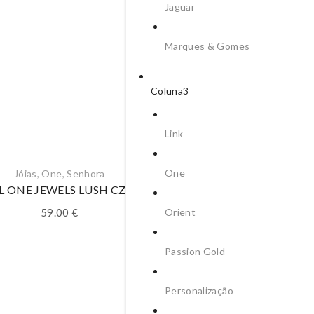
Jaguar
Marques & Gomes
Coluna3
Link
One
Jóias
,
One
,
Senhora
Jóias
,
One
,
Senhora
L ONE JEWELS LUSH CZ RG
ANEL ONE JEWELS SO
BICOLOR
Orient
59.00
€
45.00
€
Passion Gold
Personalização