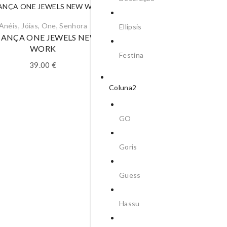
Anéis
,
Jóias
,
One
,
Senhora
Ellipsis
IANÇA ONE JEWELS NEW
WORK
Festina
39.00
€
Coluna2
GO
Jóias
,
One
,
Senhora
Goris
ALIANÇA ONE JEWELS 
YORK PEDRAS PRETA
Guess
39.00
€
Hassu