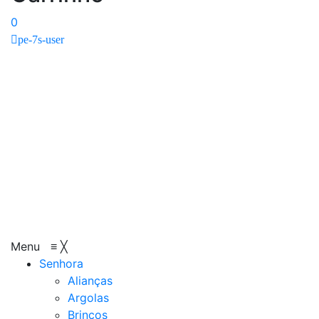
0
pe-7s-user
Menu
≡
╳
Senhora
Alianças
Argolas
Brincos