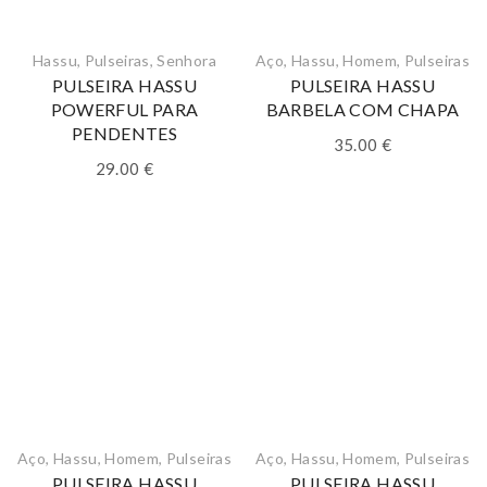
Hassu
,
Pulseiras
,
Senhora
Aço
,
Hassu
,
Homem
,
Pulseiras
PULSEIRA HASSU
PULSEIRA HASSU
POWERFUL PARA
BARBELA COM CHAPA
PENDENTES
35.00
€
29.00
€
Aço
,
Hassu
,
Homem
,
Pulseiras
Aço
,
Hassu
,
Homem
,
Pulseiras
PULSEIRA HASSU
PULSEIRA HASSU