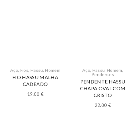
Aço
,
Fios
,
Hassu
,
Homem
Aço
,
Hassu
,
Homem
,
Pendentes
FIO HASSU MALHA
PENDENTE HASSU
CADEADO
CHAPA OVAL COM
19.00
€
CRISTO
22.00
€