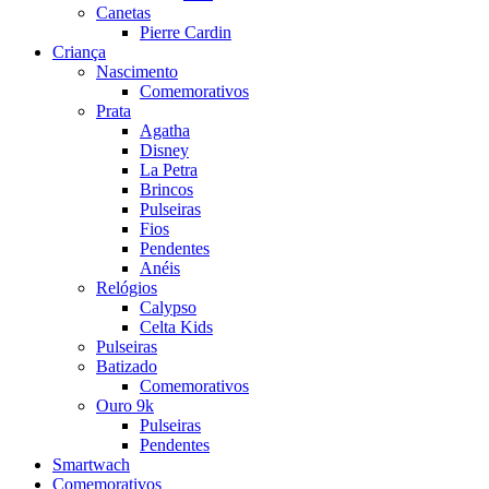
Canetas
Pierre Cardin
Criança
Nascimento
Comemorativos
Prata
Agatha
Disney
La Petra
Brincos
Pulseiras
Fios
Pendentes
Anéis
Relógios
Calypso
Celta Kids
Pulseiras
Batizado
Comemorativos
Ouro 9k
Pulseiras
Pendentes
Smartwach
Comemorativos