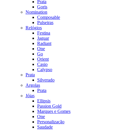
Prata
Goris
Nomination
Composable
Pulseiras
Relógios
Festina
Jaguar
Radiant
One
Go
Orient
Casio
Calypso
Prata
Silverado
Argolas
Prata
Jóias
Ellipsis
Passion Gold
Marques e Gomes
One
Personalização
Saudade