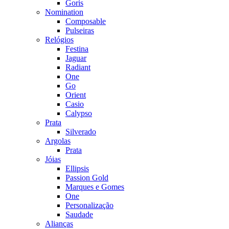
Goris
Nomination
Composable
Pulseiras
Relógios
Festina
Jaguar
Radiant
One
Go
Orient
Casio
Calypso
Prata
Silverado
Argolas
Prata
Jóias
Ellipsis
Passion Gold
Marques e Gomes
One
Personalização
Saudade
Alianças