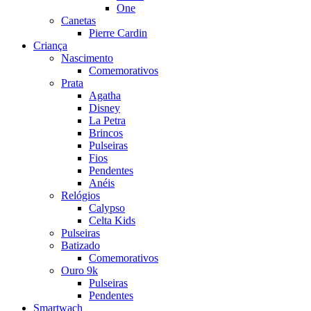
One
Canetas
Pierre Cardin
Criança
Nascimento
Comemorativos
Prata
Agatha
Disney
La Petra
Brincos
Pulseiras
Fios
Pendentes
Anéis
Relógios
Calypso
Celta Kids
Pulseiras
Batizado
Comemorativos
Ouro 9k
Pulseiras
Pendentes
Smartwach