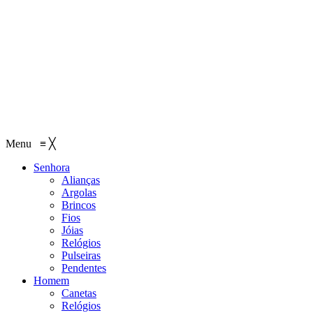
Menu
≡
╳
Senhora
Alianças
Argolas
Brincos
Fios
Jóias
Relógios
Pulseiras
Pendentes
Homem
Canetas
Relógios