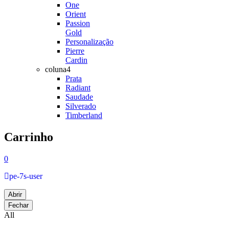
One
Orient
Passion
Gold
Personalização
Pierre
Cardin
coluna4
Prata
Radiant
Saudade
Silverado
Timberland
Carrinho
0
pe-7s-user
Abrir
Fechar
All