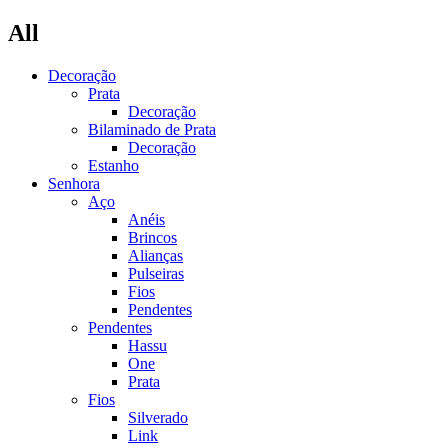
All
Decoração
Prata
Decoração
Bilaminado de Prata
Decoração
Estanho
Senhora
Aço
Anéis
Brincos
Alianças
Pulseiras
Fios
Pendentes
Pendentes
Hassu
One
Prata
Fios
Silverado
Link