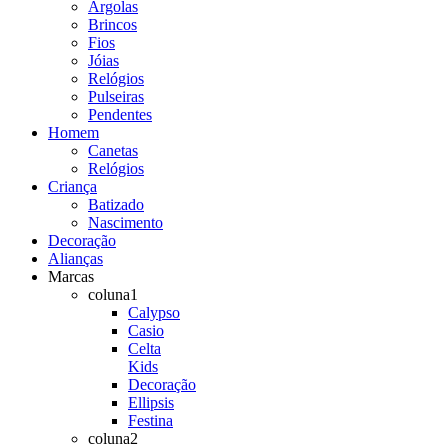
Argolas
Brincos
Fios
Jóias
Relógios
Pulseiras
Pendentes
Homem
Canetas
Relógios
Criança
Batizado
Nascimento
Decoração
Alianças
Marcas
coluna1
Calypso
Casio
Celta
Kids
Decoração
Ellipsis
Festina
coluna2