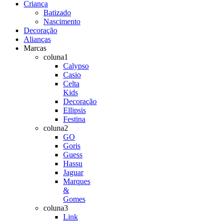
Criança
Batizado
Nascimento
Decoração
Alianças
Marcas
coluna1
Calypso
Casio
Celta
Kids
Decoração
Ellipsis
Festina
coluna2
GO
Goris
Guess
Hassu
Jaguar
Marques
&
Gomes
coluna3
Link