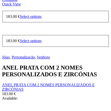
Quick View
This
183.00
€
Select options
product
has
multiple
variants.
The
This
183.00
€
Select options
options
product
may
has
be
multiple
chosen
Jóias
,
Personalização
,
Senhora
variants.
on
The
the
ANEL PRATA COM 2 NOMES
options
product
may
PERSONALIZADOS E ZIRCÓNIAS
page
be
chosen
ANEL PRATA COM 2 NOMES PERSONALIZADOS E
on
ZIRCÓNIAS
the
183.00
€
product
Available:
page