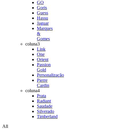
GO
Goris
Guess
Hassu
Jaguar
Marques
&
Gomes
coluna3
Link
One
Orient
Passion
Gold
Personalização
Pierre
Cardin
coluna4
Prata
Radiant
Saudade
Silverado
Timberland
All