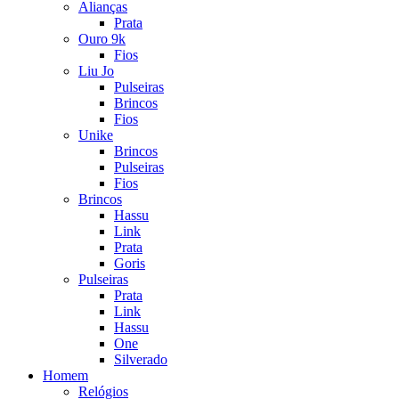
Alianças
Prata
Ouro 9k
Fios
Liu Jo
Pulseiras
Brincos
Fios
Unike
Brincos
Pulseiras
Fios
Brincos
Hassu
Link
Prata
Goris
Pulseiras
Prata
Link
Hassu
One
Silverado
Homem
Relógios