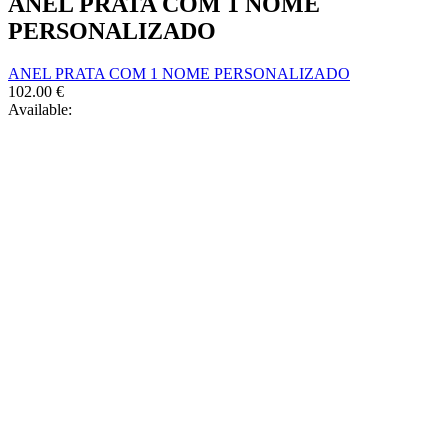
ANEL PRATA COM 1 NOME
options
product
may
PERSONALIZADO
page
be
chosen
ANEL PRATA COM 1 NOME PERSONALIZADO
on
102.00
€
the
Available:
product
page