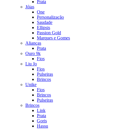
Prata
Jóias
One
Personalização
Saudade
Ellipsis
Passion Gold
Marques e Gomes
Alianças
Prata
Ouro 9k
Fios
Liu Jo
Fios
Pulseiras
Brincos
Unike
Fios
Brincos
Pulseiras
Brincos
Link
Prata
Goris
Hassu