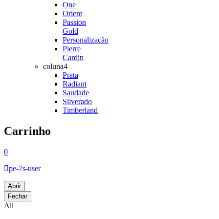
One
Orient
Passion
Gold
Personalização
Pierre
Cardin
coluna4
Prata
Radiant
Saudade
Silverado
Timberland
Carrinho
0
pe-7s-user
Abrir
Fechar
All