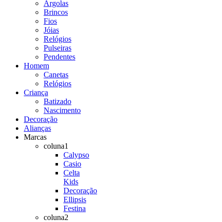
Argolas
Brincos
Fios
Jóias
Relógios
Pulseiras
Pendentes
Homem
Canetas
Relógios
Criança
Batizado
Nascimento
Decoração
Alianças
Marcas
coluna1
Calypso
Casio
Celta
Kids
Decoração
Ellipsis
Festina
coluna2