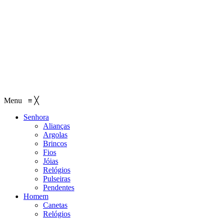
Menu
≡
╳
Senhora
Alianças
Argolas
Brincos
Fios
Jóias
Relógios
Pulseiras
Pendentes
Homem
Canetas
Relógios