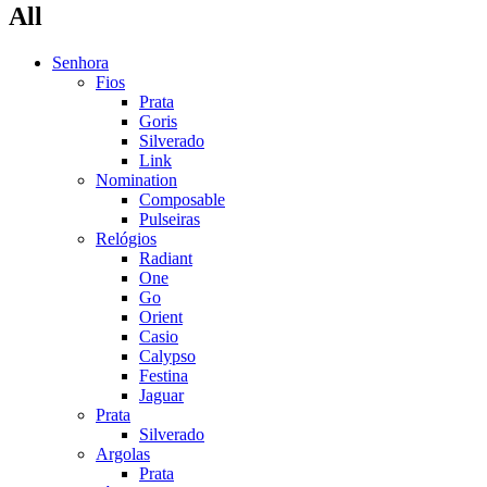
All
Senhora
Fios
Prata
Goris
Silverado
Link
Nomination
Composable
Pulseiras
Relógios
Radiant
One
Go
Orient
Casio
Calypso
Festina
Jaguar
Prata
Silverado
Argolas
Prata