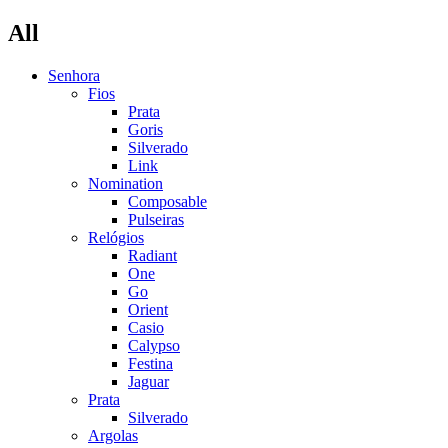
All
Senhora
Fios
Prata
Goris
Silverado
Link
Nomination
Composable
Pulseiras
Relógios
Radiant
One
Go
Orient
Casio
Calypso
Festina
Jaguar
Prata
Silverado
Argolas