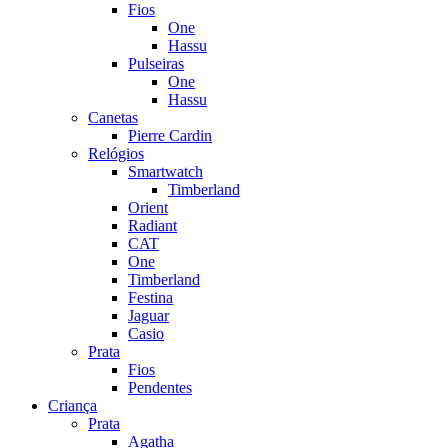
Fios
One
Hassu
Pulseiras
One
Hassu
Canetas
Pierre Cardin
Relógios
Smartwatch
Timberland
Orient
Radiant
CAT
One
Timberland
Festina
Jaguar
Casio
Prata
Fios
Pendentes
Criança
Prata
Agatha