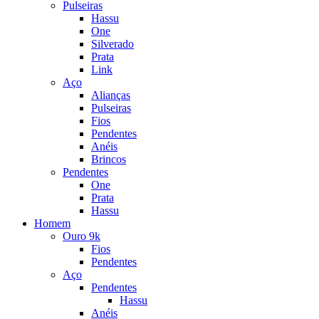
Pulseiras
Hassu
One
Silverado
Prata
Link
Aço
Alianças
Pulseiras
Fios
Pendentes
Anéis
Brincos
Pendentes
One
Prata
Hassu
Homem
Ouro 9k
Fios
Pendentes
Aço
Pendentes
Hassu
Anéis