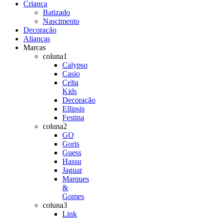
Criança
Batizado
Nascimento
Decoração
Alianças
Marcas
coluna1
Calypso
Casio
Celta
Kids
Decoração
Ellipsis
Festina
coluna2
GO
Goris
Guess
Hassu
Jaguar
Marques
&
Gomes
coluna3
Link