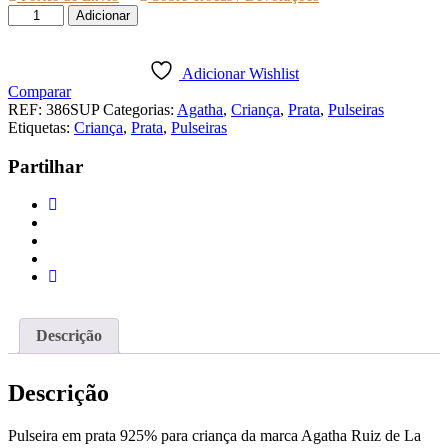
Quantidade
Adicionar
de
PULSEIRA
AGATHA
Adicionar Wishlist
CORAÇÃO
Comparar
LAVANDA
REF:
386SUP
Categorias:
Agatha
,
Criança
,
Prata
,
Pulseiras
Etiquetas:
Criança
,
Prata
,
Pulseiras
Partilhar
Descrição
Descrição
Pulseira em prata 925% para criança da marca Agatha Ruiz de La