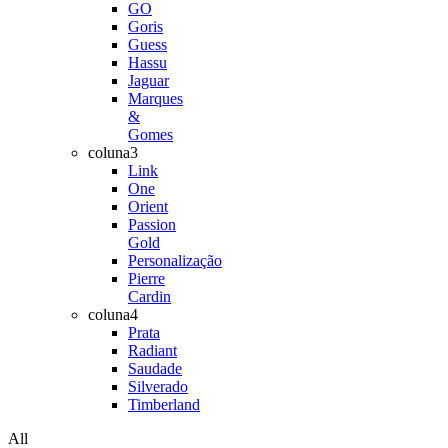
GO
Goris
Guess
Hassu
Jaguar
Marques
&
Gomes
coluna3
Link
One
Orient
Passion
Gold
Personalização
Pierre
Cardin
coluna4
Prata
Radiant
Saudade
Silverado
Timberland
All