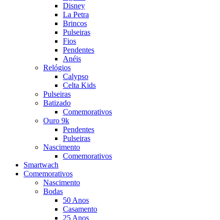
Disney
La Petra
Brincos
Pulseiras
Fios
Pendentes
Anéis
Relógios
Calypso
Celta Kids
Pulseiras
Batizado
Comemorativos
Ouro 9k
Pendentes
Pulseiras
Nascimento
Comemorativos
Smartwach
Comemorativos
Nascimento
Bodas
50 Anos
Casamento
25 Anos