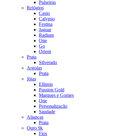
Pulseiras
Relógios
Casio
Calypso
Festina
Jaguar
Radiant
One
Go
Orient
Prata
Silverado
Argolas
Prata
Jóias
Ellipsis
Passion Gold
Marques e Gomes
One
Personalização
Saudade
Alianças
Prata
Ouro 9k
Fios