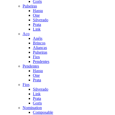
Goris
Pulseiras
Hassu
One
Silverado
Prata
Link
Aço
Anéis
Brincos
Alianças
Pulseiras
Fios
Pendentes
Pendentes
Hassu
One
Prata
Fios
Silverado
Link
Prata
Goris
Nomination
Composable