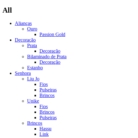
All
Alianças
Ouro
Passion Gold
Decoração
Prata
Decoração
Bilaminado de Prata
Decoração
Estanho
Senhora
Liu Jo
Fios
Pulseiras
Brincos
Unike
Fios
Brincos
Pulseiras
Brincos
Hassu
Link