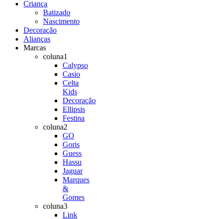
Criança
Batizado
Nascimento
Decoração
Alianças
Marcas
coluna1
Calypso
Casio
Celta
Kids
Decoração
Ellipsis
Festina
coluna2
GO
Goris
Guess
Hassu
Jaguar
Marques
&
Gomes
coluna3
Link