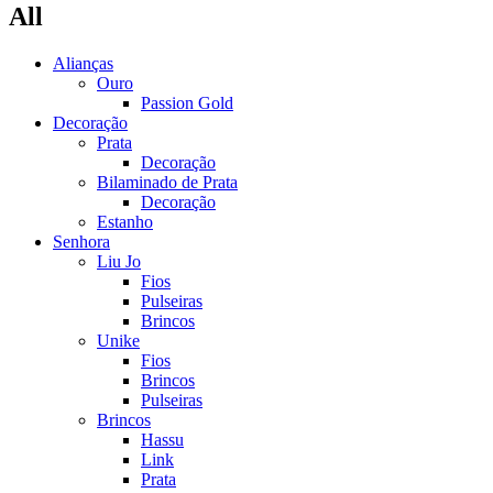
All
Alianças
Ouro
Passion Gold
Decoração
Prata
Decoração
Bilaminado de Prata
Decoração
Estanho
Senhora
Liu Jo
Fios
Pulseiras
Brincos
Unike
Fios
Brincos
Pulseiras
Brincos
Hassu
Link
Prata