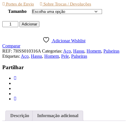
Portes de Envio
Sobre Trocas / Devoluções
Tamanho
Quantidade
Adicionar
de
PULSEIRA
HASSU
Adicionar Wishlist
PELE
Comparar
PRETO
REF:
7HSS010316A
Categorias:
Aço
,
Hassu
,
Homem
,
Pulseiras
COM
Etiquetas:
Aço
,
Hassu
,
Homem
,
Pele
,
Pulseiras
CHAPA
Partilhar
Descrição
Informação adicional