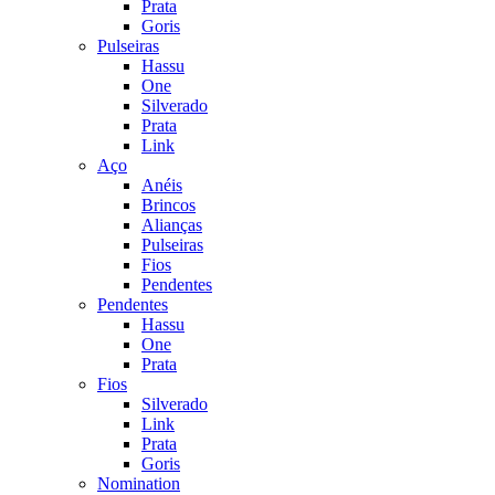
Prata
Goris
Pulseiras
Hassu
One
Silverado
Prata
Link
Aço
Anéis
Brincos
Alianças
Pulseiras
Fios
Pendentes
Pendentes
Hassu
One
Prata
Fios
Silverado
Link
Prata
Goris
Nomination