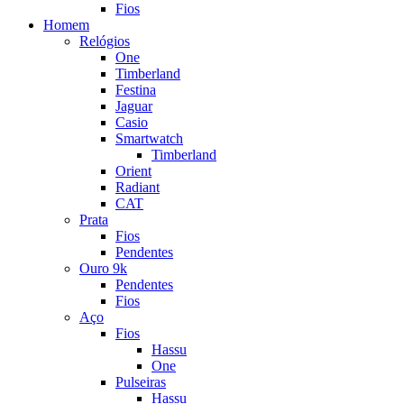
Fios
Homem
Relógios
One
Timberland
Festina
Jaguar
Casio
Smartwatch
Timberland
Orient
Radiant
CAT
Prata
Fios
Pendentes
Ouro 9k
Pendentes
Fios
Aço
Fios
Hassu
One
Pulseiras
Hassu