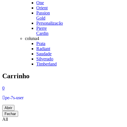
One
Orient
Passion
Gold
Personalização
Pierre
Cardin
coluna4
Prata
Radiant
Saudade
Silverado
Timberland
Carrinho
0
pe-7s-user
Abrir
Fechar
All