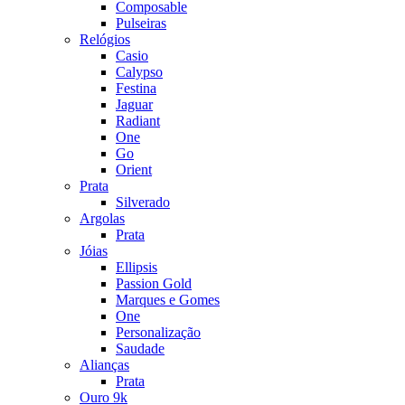
Composable
Pulseiras
Relógios
Casio
Calypso
Festina
Jaguar
Radiant
One
Go
Orient
Prata
Silverado
Argolas
Prata
Jóias
Ellipsis
Passion Gold
Marques e Gomes
One
Personalização
Saudade
Alianças
Prata
Ouro 9k