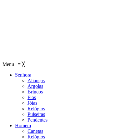
Menu
≡
╳
Senhora
Alianças
Argolas
Brincos
Fios
Jóias
Relógios
Pulseiras
Pendentes
Homem
Canetas
Relógios