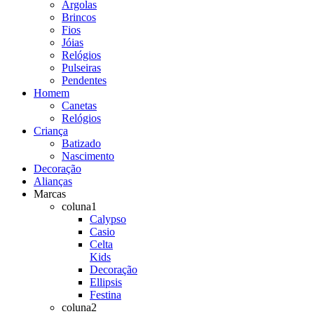
Argolas
Brincos
Fios
Jóias
Relógios
Pulseiras
Pendentes
Homem
Canetas
Relógios
Criança
Batizado
Nascimento
Decoração
Alianças
Marcas
coluna1
Calypso
Casio
Celta
Kids
Decoração
Ellipsis
Festina
coluna2