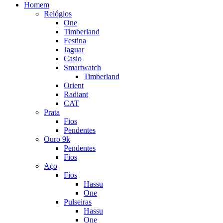
Homem
Relógios
One
Timberland
Festina
Jaguar
Casio
Smartwatch
Timberland
Orient
Radiant
CAT
Prata
Fios
Pendentes
Ouro 9k
Pendentes
Fios
Aço
Fios
Hassu
One
Pulseiras
Hassu
One