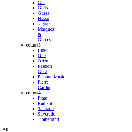
GO
Goris
Guess
Hassu
Jaguar
Marques
&
Gomes
coluna3
Link
One
Orient
Passion
Gold
Personalização
Pierre
Cardin
coluna4
Prata
Radiant
Saudade
Silverado
Timberland
All