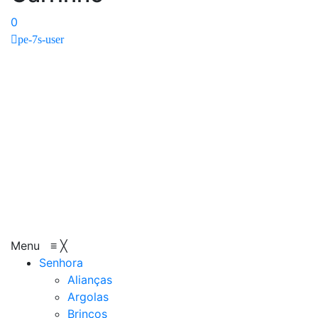
0
pe-7s-user
Menu
≡
╳
Senhora
Alianças
Argolas
Brincos