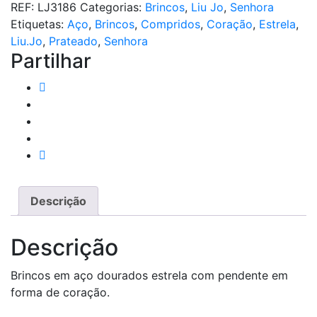
REF:
LJ3186
Categorias:
Brincos
,
Liu Jo
,
Senhora
Estrela
Etiquetas:
Aço
,
Brincos
,
Compridos
,
Coração
,
Estrela
,
e
Liu.Jo
,
Prateado
,
Senhora
Coração
Partilhar
Prateado
Descrição
Descrição
Brincos em aço dourados estrela com pendente em
forma de coração.