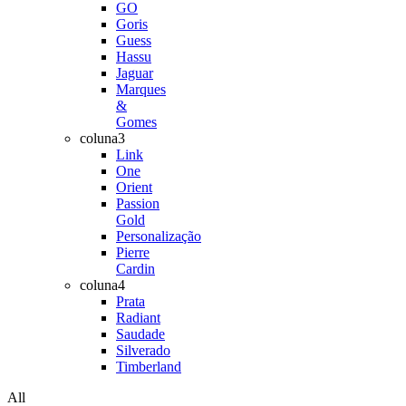
GO
Goris
Guess
Hassu
Jaguar
Marques
&
Gomes
coluna3
Link
One
Orient
Passion
Gold
Personalização
Pierre
Cardin
coluna4
Prata
Radiant
Saudade
Silverado
Timberland
All