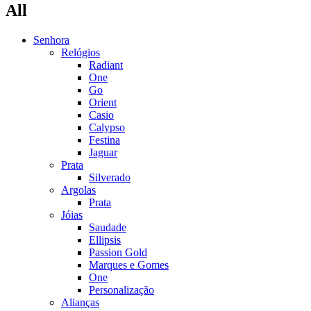
All
Senhora
Relógios
Radiant
One
Go
Orient
Casio
Calypso
Festina
Jaguar
Prata
Silverado
Argolas
Prata
Jóias
Saudade
Ellipsis
Passion Gold
Marques e Gomes
One
Personalização
Alianças