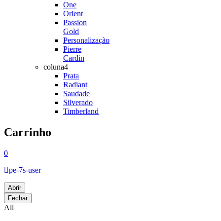
One
Orient
Passion
Gold
Personalização
Pierre
Cardin
coluna4
Prata
Radiant
Saudade
Silverado
Timberland
Carrinho
0
pe-7s-user
Abrir
Fechar
All