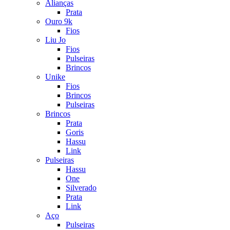
Alianças
Prata
Ouro 9k
Fios
Liu Jo
Fios
Pulseiras
Brincos
Unike
Fios
Brincos
Pulseiras
Brincos
Prata
Goris
Hassu
Link
Pulseiras
Hassu
One
Silverado
Prata
Link
Aço
Pulseiras