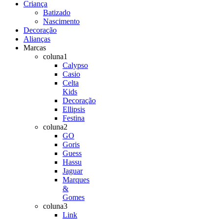
Criança
Batizado
Nascimento
Decoração
Alianças
Marcas
coluna1
Calypso
Casio
Celta
Kids
Decoração
Ellipsis
Festina
coluna2
GO
Goris
Guess
Hassu
Jaguar
Marques
&
Gomes
coluna3
Link