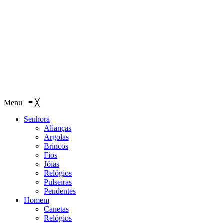
Menu
≡
╳
Senhora
Alianças
Argolas
Brincos
Fios
Jóias
Relógios
Pulseiras
Pendentes
Homem
Canetas
Relógios