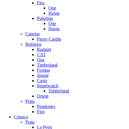
Fios
One
Hassu
Pulseiras
One
Hassu
Canetas
Pierre Cardin
Relógios
Radiant
CAT
One
Timberland
Festina
Jaguar
Casio
Smartwatch
Timberland
Orient
Prata
Pendentes
Fios
Criança
Prata
La Petra