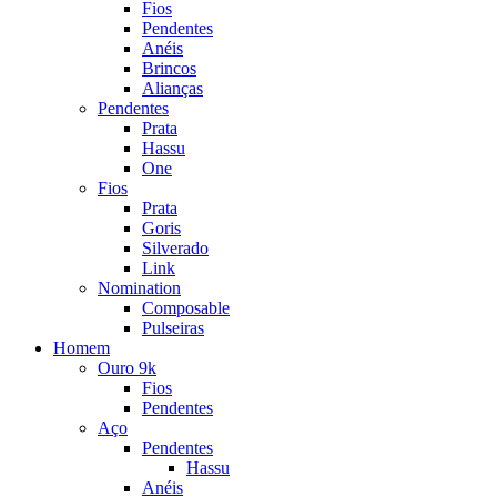
Fios
Pendentes
Anéis
Brincos
Alianças
Pendentes
Prata
Hassu
One
Fios
Prata
Goris
Silverado
Link
Nomination
Composable
Pulseiras
Homem
Ouro 9k
Fios
Pendentes
Aço
Pendentes
Hassu
Anéis