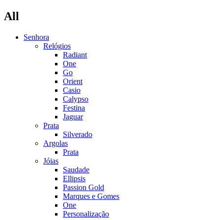
All
Senhora
Relógios
Radiant
One
Go
Orient
Casio
Calypso
Festina
Jaguar
Prata
Silverado
Argolas
Prata
Jóias
Saudade
Ellipsis
Passion Gold
Marques e Gomes
One
Personalização