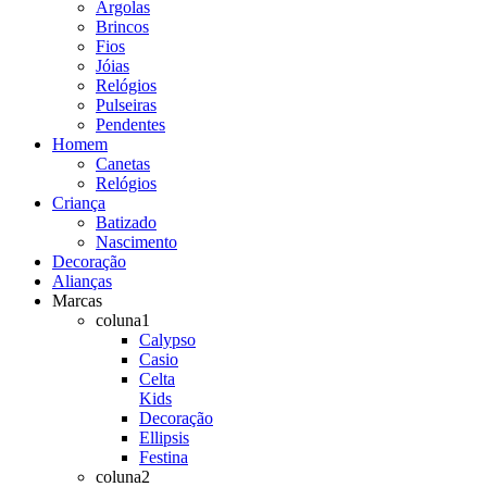
Argolas
Brincos
Fios
Jóias
Relógios
Pulseiras
Pendentes
Homem
Canetas
Relógios
Criança
Batizado
Nascimento
Decoração
Alianças
Marcas
coluna1
Calypso
Casio
Celta
Kids
Decoração
Ellipsis
Festina
coluna2