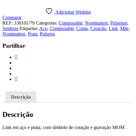
Link
Nomination
Adicionar Wishlist
Composable
Comparar
Classic
REF:
330101/79
Categorias:
Composable
,
Nomination
,
Pulseiras
,
Coração
Senhora
Etiquetas:
Aço
,
Composable
,
Conta
,
Coração
,
Link
,
Mãe
,
Mom
Nomination
,
Prata
,
Pulseira
Partilhar
Descrição
Descrição
Link em aço e prata, com símbolo de coração e gravação MOM .