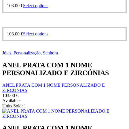
This
103.00
€
Select options
product
has
multiple
variants.
The
This
103.00
€
Select options
options
product
may
has
be
multiple
chosen
Jóias
,
Personalização
,
Senhora
variants.
on
The
the
ANEL PRATA COM 1 NOME
options
product
may
PERSONALIZADO E ZIRCÓNIAS
page
be
chosen
ANEL PRATA COM 1 NOME PERSONALIZADO E
on
ZIRCÓNIAS
the
103.00
€
product
Available:
page
Units Sold:
1
ANEL PRATA COM 1 NOME