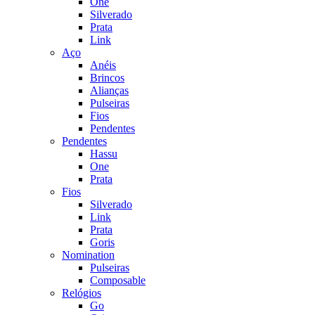
One
Silverado
Prata
Link
Aço
Anéis
Brincos
Alianças
Pulseiras
Fios
Pendentes
Pendentes
Hassu
One
Prata
Fios
Silverado
Link
Prata
Goris
Nomination
Pulseiras
Composable
Relógios
Go