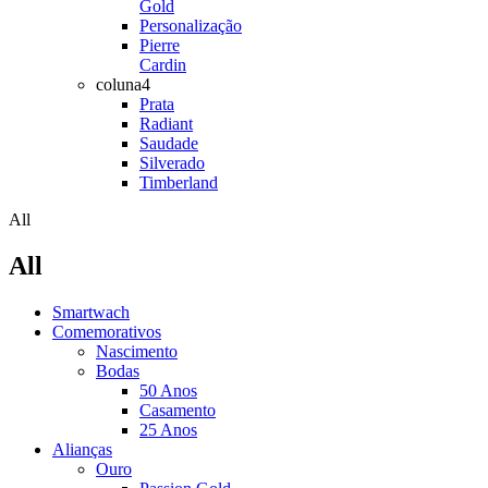
Gold
Personalização
Pierre
Cardin
coluna4
Prata
Radiant
Saudade
Silverado
Timberland
All
All
Smartwach
Comemorativos
Nascimento
Bodas
50 Anos
Casamento
25 Anos
Alianças
Ouro