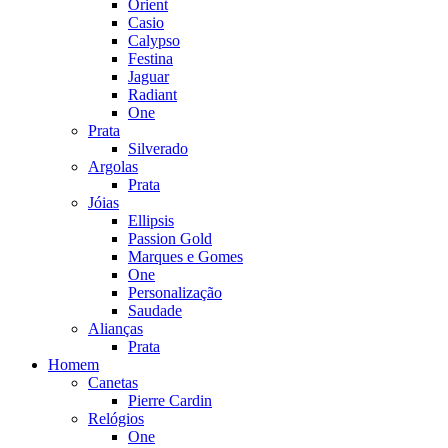
Orient
Casio
Calypso
Festina
Jaguar
Radiant
One
Prata
Silverado
Argolas
Prata
Jóias
Ellipsis
Passion Gold
Marques e Gomes
One
Personalização
Saudade
Alianças
Prata
Homem
Canetas
Pierre Cardin
Relógios
One