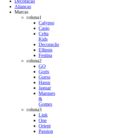
Decoração
Alianças
Marcas
coluna1
Calypso
Casio
Celta
Kids
Decoração
Ellipsis
Festina
coluna2
GO
Goris
Guess
Hassu
Jaguar
Marques
&
Gomes
coluna3
Link
One
Orient
Passion