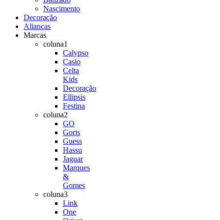
Nascimento
Decoração
Alianças
Marcas
coluna1
Calypso
Casio
Celta
Kids
Decoração
Ellipsis
Festina
coluna2
GO
Goris
Guess
Hassu
Jaguar
Marques
&
Gomes
coluna3
Link
One