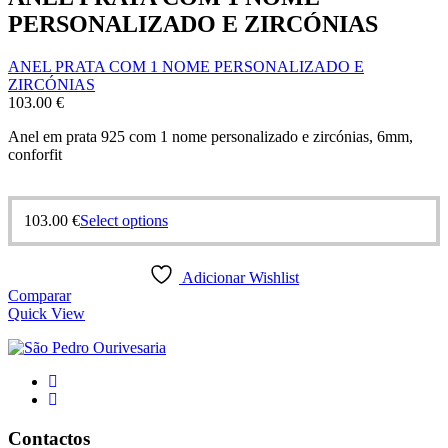
PERSONALIZADO E ZIRCÓNIAS
ANEL PRATA COM 1 NOME PERSONALIZADO E
ZIRCÓNIAS
103.00
€
Anel em prata 925 com 1 nome personalizado e zircónias, 6mm,
conforfit
This
103.00
€
Select options
product
has
multiple
Adicionar Wishlist
variants.
Comparar
The
Quick View
options
may
be
chosen
on
the
product
Contactos