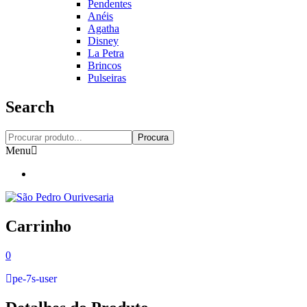
Pendentes
Anéis
Agatha
Disney
La Petra
Brincos
Pulseiras
Search
Procura
Menu
Carrinho
0
pe-7s-user