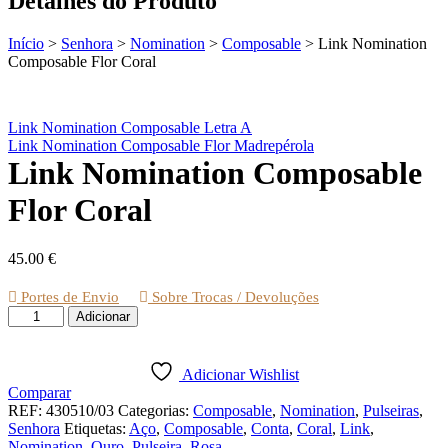
Detalhes do Produto
Início
>
Senhora
>
Nomination
>
Composable
>
Link Nomination
Composable Flor Coral
Link Nomination Composable Letra A
Link Nomination Composable Flor Madrepérola
Link Nomination Composable
Flor Coral
45.00
€
Portes de Envio
Sobre Trocas / Devoluções
Quantidade
Adicionar
de
Link
Nomination
Adicionar Wishlist
Composable
Comparar
Flor
REF:
430510/03
Categorias:
Composable
,
Nomination
,
Pulseiras
,
Coral
Senhora
Etiquetas:
Aço
,
Composable
,
Conta
,
Coral
,
Link
,
Nomination
,
Ouro
,
Pulseira
,
Rosa