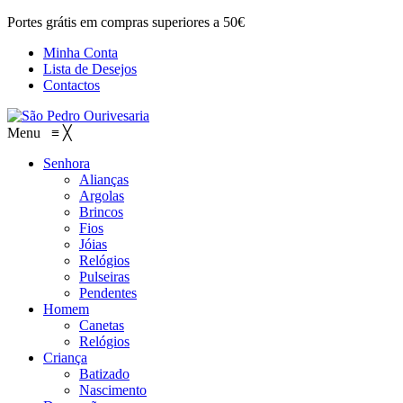
Portes grátis em compras superiores a 50€
Minha Conta
Lista de Desejos
Contactos
Menu
≡
╳
Senhora
Alianças
Argolas
Brincos
Fios
Jóias
Relógios
Pulseiras
Pendentes
Homem
Canetas
Relógios
Criança
Batizado
Nascimento