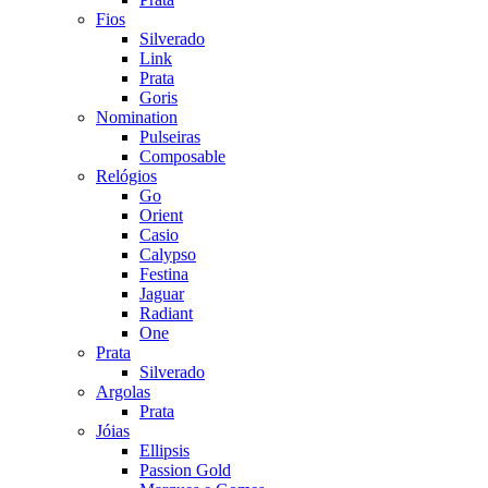
Fios
Silverado
Link
Prata
Goris
Nomination
Pulseiras
Composable
Relógios
Go
Orient
Casio
Calypso
Festina
Jaguar
Radiant
One
Prata
Silverado
Argolas
Prata
Jóias
Ellipsis
Passion Gold