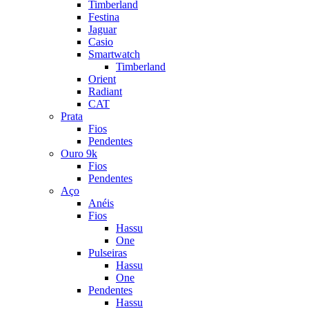
Timberland
Festina
Jaguar
Casio
Smartwatch
Timberland
Orient
Radiant
CAT
Prata
Fios
Pendentes
Ouro 9k
Fios
Pendentes
Aço
Anéis
Fios
Hassu
One
Pulseiras
Hassu
One
Pendentes
Hassu