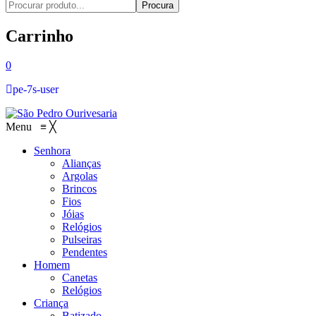
Procura
Carrinho
0
pe-7s-user
Menu
≡
╳
Senhora
Alianças
Argolas
Brincos
Fios
Jóias
Relógios
Pulseiras
Pendentes
Homem
Canetas
Relógios
Criança
Batizado