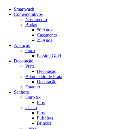
Smartwach
Comemorativos
Nascimento
Bodas
50 Anos
Casamento
25 Anos
Alianças
Ouro
Passion Gold
Decoração
Prata
Decoração
Bilaminado de Prata
Decoração
Estanho
Senhora
Ouro 9k
Fios
Liu Jo
Fios
Pulseiras
Brincos
Unike