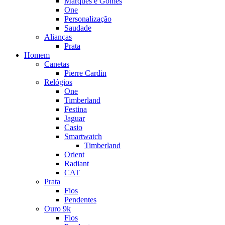
Marques e Gomes
One
Personalização
Saudade
Alianças
Prata
Homem
Canetas
Pierre Cardin
Relógios
One
Timberland
Festina
Jaguar
Casio
Smartwatch
Timberland
Orient
Radiant
CAT
Prata
Fios
Pendentes
Ouro 9k
Fios