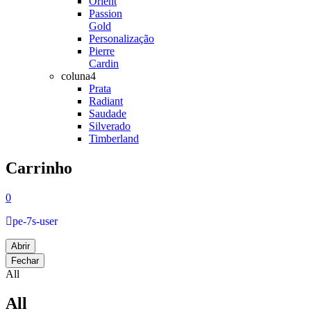
Orient
Passion
Gold
Personalização
Pierre
Cardin
coluna4
Prata
Radiant
Saudade
Silverado
Timberland
Carrinho
0
pe-7s-user
Abrir
Fechar
All
All