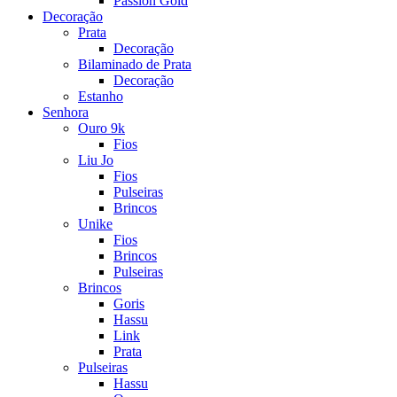
Passion Gold
Decoração
Prata
Decoração
Bilaminado de Prata
Decoração
Estanho
Senhora
Ouro 9k
Fios
Liu Jo
Fios
Pulseiras
Brincos
Unike
Fios
Brincos
Pulseiras
Brincos
Goris
Hassu
Link
Prata
Pulseiras
Hassu