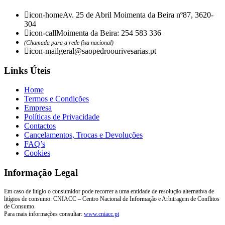
page
icon-home
Av. 25 de Abril Moimenta da Beira nº87, 3620-
304
icon-call
Moimenta da Beira: 254 583 336
(Chamada para a rede fixa nacional)
icon-mail
geral@saopedroourivesarias.pt
Links Úteis
Home
Termos e Condições
Empresa
Políticas de Privacidade
Contactos
Cancelamentos, Trocas e Devoluções
FAQ’s
Cookies
Informação Legal
Em caso de litígio o consumidor pode recorrer a uma entidade de resolução alternativa de
litígios de consumo: CNIACC – Centro Nacional de Informação e Arbitragem de Conflitos
de Consumo.
Para mais informações consultar:
www.cniacc.pt