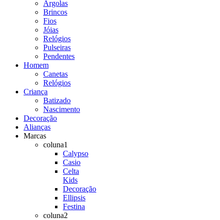
Argolas
Brincos
Fios
Jóias
Relógios
Pulseiras
Pendentes
Homem
Canetas
Relógios
Criança
Batizado
Nascimento
Decoração
Alianças
Marcas
coluna1
Calypso
Casio
Celta
Kids
Decoração
Ellipsis
Festina
coluna2