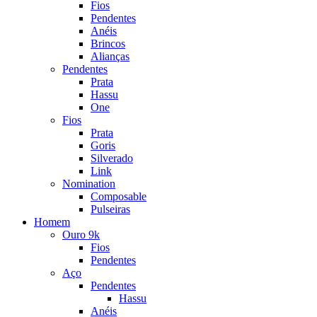
Fios
Pendentes
Anéis
Brincos
Alianças
Pendentes
Prata
Hassu
One
Fios
Prata
Goris
Silverado
Link
Nomination
Composable
Pulseiras
Homem
Ouro 9k
Fios
Pendentes
Aço
Pendentes
Hassu
Anéis