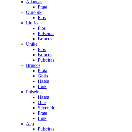
Alianças
Prata
Ouro 9k
Fios
Liu Jo
Fios
Pulseiras
Brincos
Unike
Fios
Brincos
Pulseiras
Brincos
Prata
Goris
Hassu
Link
Pulseiras
Hassu
One
Silverado
Prata
Link
Aço
Pulseiras