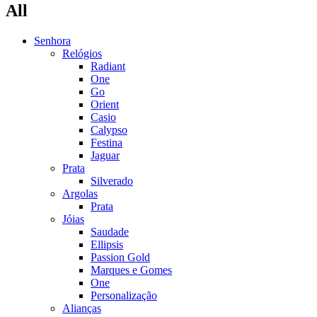
All
Senhora
Relógios
Radiant
One
Go
Orient
Casio
Calypso
Festina
Jaguar
Prata
Silverado
Argolas
Prata
Jóias
Saudade
Ellipsis
Passion Gold
Marques e Gomes
One
Personalização
Alianças