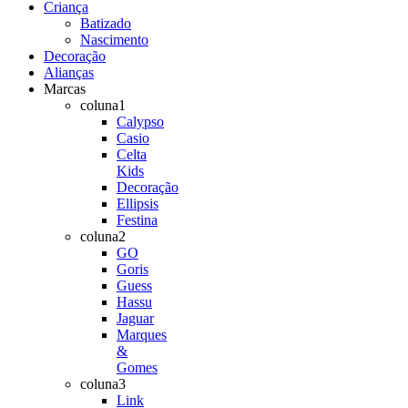
Criança
Batizado
Nascimento
Decoração
Alianças
Marcas
coluna1
Calypso
Casio
Celta
Kids
Decoração
Ellipsis
Festina
coluna2
GO
Goris
Guess
Hassu
Jaguar
Marques
&
Gomes
coluna3
Link