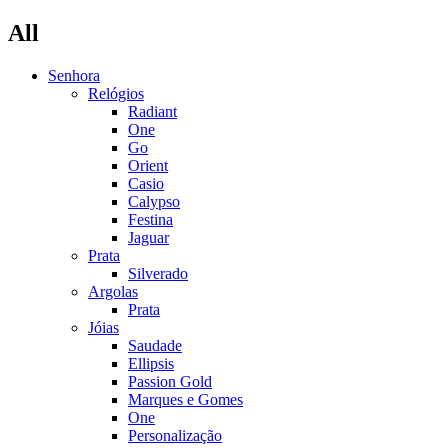
All
Senhora
Relógios
Radiant
One
Go
Orient
Casio
Calypso
Festina
Jaguar
Prata
Silverado
Argolas
Prata
Jóias
Saudade
Ellipsis
Passion Gold
Marques e Gomes
One
Personalização