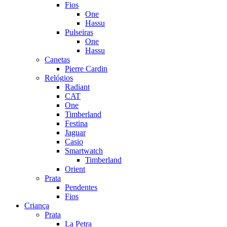
Fios
One
Hassu
Pulseiras
One
Hassu
Canetas
Pierre Cardin
Relógios
Radiant
CAT
One
Timberland
Festina
Jaguar
Casio
Smartwatch
Timberland
Orient
Prata
Pendentes
Fios
Criança
Prata
La Petra