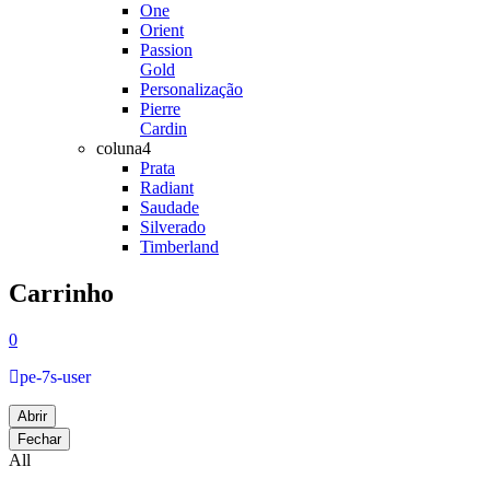
One
Orient
Passion
Gold
Personalização
Pierre
Cardin
coluna4
Prata
Radiant
Saudade
Silverado
Timberland
Carrinho
0
pe-7s-user
Abrir
Fechar
All