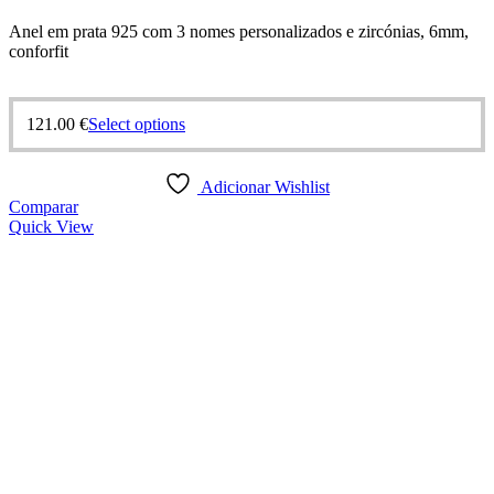
Anel em prata 925 com 3 nomes personalizados e zircónias, 6mm,
conforfit
This
121.00
€
Select options
product
has
multiple
Adicionar Wishlist
variants.
Comparar
The
Quick View
options
may
be
chosen
on
the
product
page