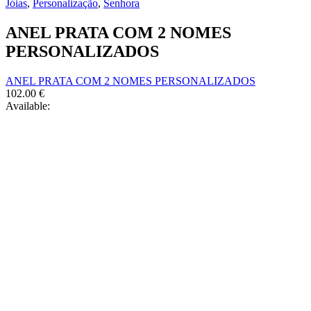
chosen
Jóias
,
Personalização
,
Senhora
variants.
on
The
the
ANEL PRATA COM 2 NOMES
options
product
may
PERSONALIZADOS
page
be
chosen
ANEL PRATA COM 2 NOMES PERSONALIZADOS
on
102.00
€
the
Available:
product
page