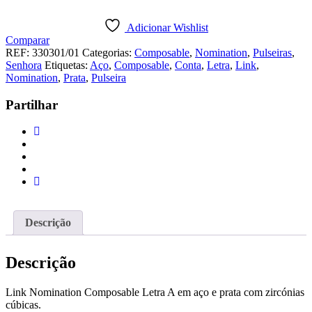
Link
Nomination
Adicionar Wishlist
Composable
Comparar
Letra
REF:
330301/01
Categorias:
Composable
,
Nomination
,
Pulseiras
,
A
Senhora
Etiquetas:
Aço
,
Composable
,
Conta
,
Letra
,
Link
,
Nomination
,
Prata
,
Pulseira
Partilhar
Descrição
Descrição
Link Nomination Composable Letra A em aço e prata com zircónias
cúbicas.