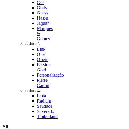
GO
Goris
Guess
Hassu
Jaguar
Marques
&
Gomes
coluna3
Link
One
Orient
Passion
Gold
Personalização
Pierre
Cardin
coluna4
Prata
Radiant
Saudade
Silverado
Timberland
All