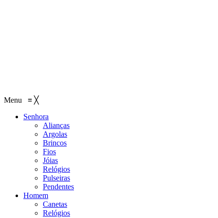
Menu
≡
╳
Senhora
Alianças
Argolas
Brincos
Fios
Jóias
Relógios
Pulseiras
Pendentes
Homem
Canetas
Relógios