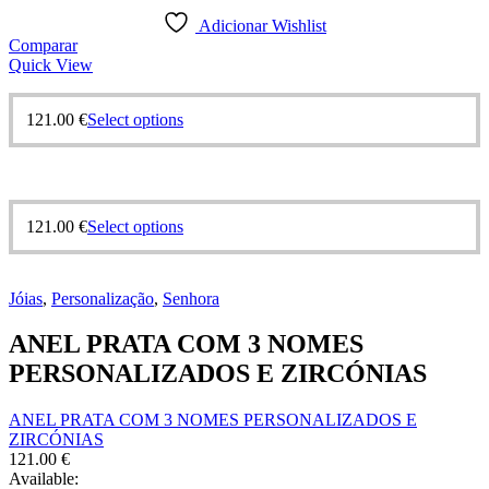
Adicionar Wishlist
Comparar
Quick View
This
121.00
€
Select options
product
has
multiple
variants.
The
This
121.00
€
Select options
options
product
may
has
be
multiple
chosen
Jóias
,
Personalização
,
Senhora
variants.
on
The
the
ANEL PRATA COM 3 NOMES
options
product
may
PERSONALIZADOS E ZIRCÓNIAS
page
be
chosen
ANEL PRATA COM 3 NOMES PERSONALIZADOS E
on
ZIRCÓNIAS
the
121.00
€
product
Available:
page