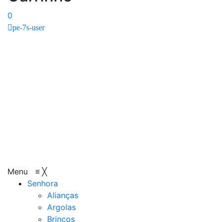
0
pe-7s-user
Menu
≡
╳
Senhora
Alianças
Argolas
Brincos