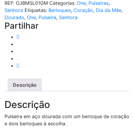
REF:
OJBMSL01GM
Categorias:
One
,
Pulseiras
,
a
Senhora
Etiquetas:
Berloques
,
Coração
,
Dia da Mãe
,
Vida
Dourado
,
One
,
Pulseira
,
Senhora
Toda
Partilhar
-
Edição
Pulseira
Descrição
Descrição
Pulseira em aço dourada com um berloque de coração
e dois berloques à escolha.