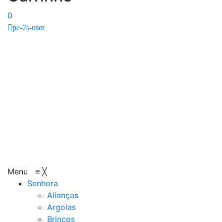
0
pe-7s-user
Menu
≡
╳
Senhora
Alianças
Argolas
Brincos