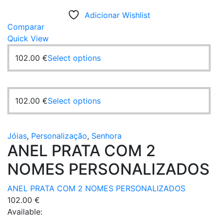
Adicionar Wishlist
Comparar
Quick View
This
102.00
€
Select options
product
has
multiple
This
102.00
€
Select options
variants.
product
The
has
options
multiple
Jóias
,
Personalização
,
Senhora
may
ANEL PRATA COM 2
variants.
be
The
chosen
NOMES PERSONALIZADOS
options
on
may
the
ANEL PRATA COM 2 NOMES PERSONALIZADOS
be
product
102.00
€
chosen
page
Available:
on