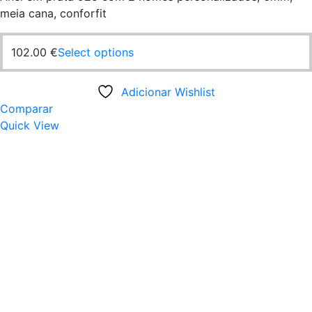
meia cana, conforfit
This
102.00
€
Select options
product
has
Adicionar Wishlist
multiple
Comparar
variants.
Quick View
The
options
may
be
chosen
on
the
product
page