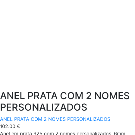
the
product
page
ANEL PRATA COM 2 NOMES
PERSONALIZADOS
ANEL PRATA COM 2 NOMES PERSONALIZADOS
102.00
€
Anel em prata 925 com 2 nomes personalizados, 6mm,