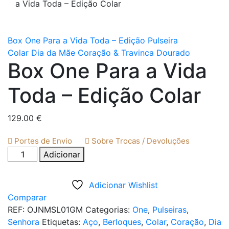
a Vida Toda – Edição Colar
Box One Para a Vida Toda – Edição Pulseira
Colar Dia da Mãe Coração & Travinca Dourado
Box One Para a Vida
Toda – Edição Colar
129.00
€
Portes de Envio
Sobre Trocas / Devoluções
Quantidade
Adicionar
de
Box
Adicionar Wishlist
One
Comparar
Para
REF:
OJNMSL01GM
Categorias:
One
,
Pulseiras
,
a
Senhora
Etiquetas:
Aço
,
Berloques
,
Colar
,
Coração
,
Dia
Vida