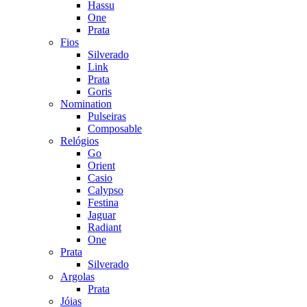
Hassu
One
Prata
Fios
Silverado
Link
Prata
Goris
Nomination
Pulseiras
Composable
Relógios
Go
Orient
Casio
Calypso
Festina
Jaguar
Radiant
One
Prata
Silverado
Argolas
Prata
Jóias