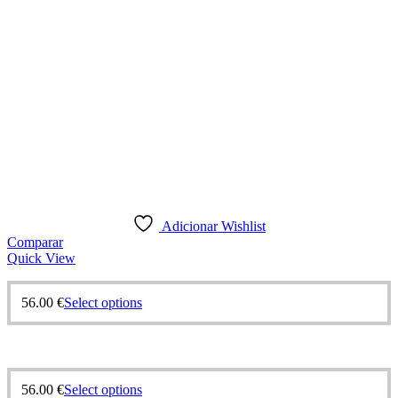
the
product
page
Adicionar Wishlist
Comparar
Quick View
56.00
€
Select options
56.00
€
Select options