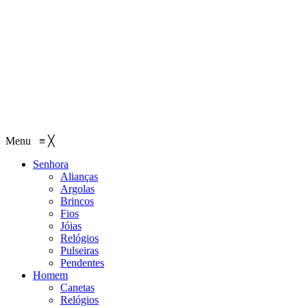
Menu
≡
╳
Senhora
Alianças
Argolas
Brincos
Fios
Jóias
Relógios
Pulseiras
Pendentes
Homem
Canetas
Relógios