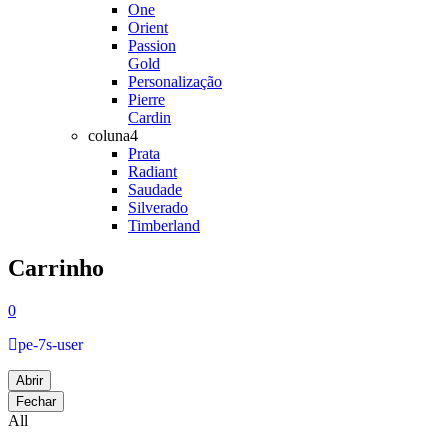
One
Orient
Passion
Gold
Personalização
Pierre
Cardin
coluna4
Prata
Radiant
Saudade
Silverado
Timberland
Carrinho
0
pe-7s-user
Abrir
Fechar
All