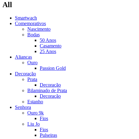
All
Smartwach
Comemorativos
Nascimento
Bodas
50 Anos
Casamento
25 Anos
Alianças
Ouro
Passion Gold
Decoração
Prata
Decoração
Bilaminado de Prata
Decoração
Estanho
Senhora
Ouro 9k
Fios
Liu Jo
Fios
Pulseiras