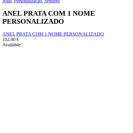
Jóias
,
Personalização
,
Senhora
variants.
on
The
the
ANEL PRATA COM 1 NOME
options
product
may
PERSONALIZADO
page
be
chosen
ANEL PRATA COM 1 NOME PERSONALIZADO
on
102.00
€
the
Available:
product
page