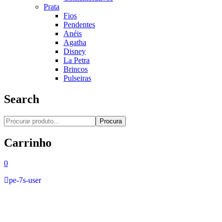
Prata
Fios
Pendentes
Anéis
Agatha
Disney
La Petra
Brincos
Pulseiras
Search
Procura
Carrinho
0
pe-7s-user