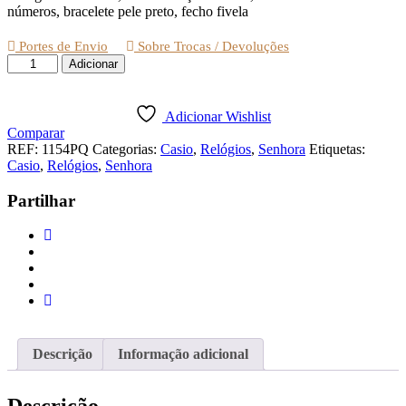
números, bracelete pele preto, fecho fivela
Portes de Envio
Sobre Trocas / Devoluções
Quantidade
Adicionar
de
RELÓGIO
CASIO
Adicionar Wishlist
COLLECTION
Comparar
DE
REF:
1154PQ
Categorias:
Casio
,
Relógios
,
Senhora
Etiquetas:
SENHORA
Casio
,
Relógios
,
Senhora
Partilhar
Descrição
Informação adicional