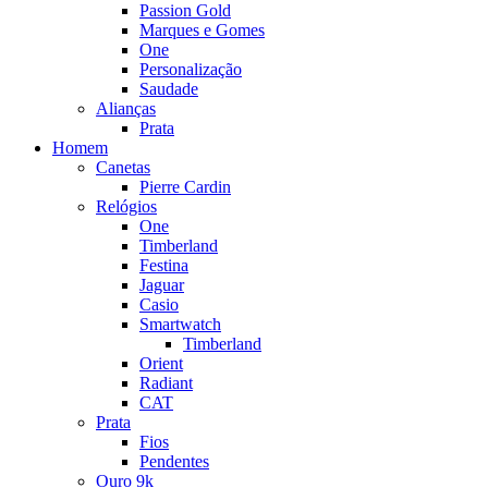
Passion Gold
Marques e Gomes
One
Personalização
Saudade
Alianças
Prata
Homem
Canetas
Pierre Cardin
Relógios
One
Timberland
Festina
Jaguar
Casio
Smartwatch
Timberland
Orient
Radiant
CAT
Prata
Fios
Pendentes
Ouro 9k