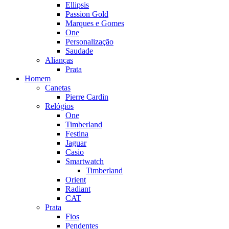
Ellipsis
Passion Gold
Marques e Gomes
One
Personalização
Saudade
Alianças
Prata
Homem
Canetas
Pierre Cardin
Relógios
One
Timberland
Festina
Jaguar
Casio
Smartwatch
Timberland
Orient
Radiant
CAT
Prata
Fios
Pendentes