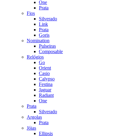
One
Prata
Fios
Silverado
Link
Prata
Goris
Nomination
Pulseiras
Composable
Relógios
Go
Orient
Casio
Calypso
Festina
Jaguar
Radiant
One
Prata
Silverado
Argolas
Prata
Jóias
Ellipsis