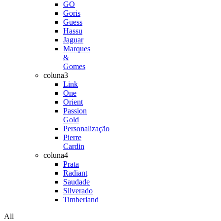
GO
Goris
Guess
Hassu
Jaguar
Marques
&
Gomes
coluna3
Link
One
Orient
Passion
Gold
Personalização
Pierre
Cardin
coluna4
Prata
Radiant
Saudade
Silverado
Timberland
All