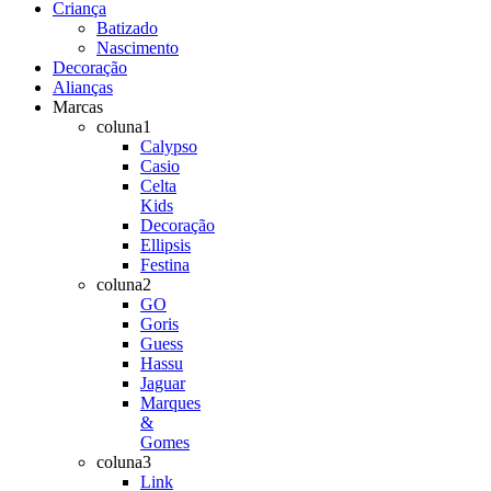
Criança
Batizado
Nascimento
Decoração
Alianças
Marcas
coluna1
Calypso
Casio
Celta
Kids
Decoração
Ellipsis
Festina
coluna2
GO
Goris
Guess
Hassu
Jaguar
Marques
&
Gomes
coluna3
Link