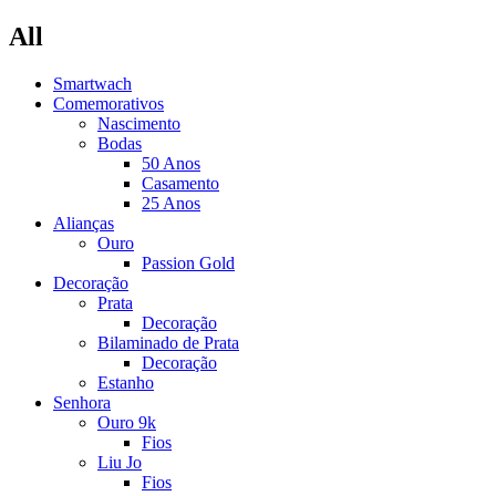
All
Smartwach
Comemorativos
Nascimento
Bodas
50 Anos
Casamento
25 Anos
Alianças
Ouro
Passion Gold
Decoração
Prata
Decoração
Bilaminado de Prata
Decoração
Estanho
Senhora
Ouro 9k
Fios
Liu Jo
Fios