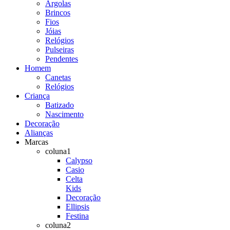
Argolas
Brincos
Fios
Jóias
Relógios
Pulseiras
Pendentes
Homem
Canetas
Relógios
Criança
Batizado
Nascimento
Decoração
Alianças
Marcas
coluna1
Calypso
Casio
Celta
Kids
Decoração
Ellipsis
Festina
coluna2