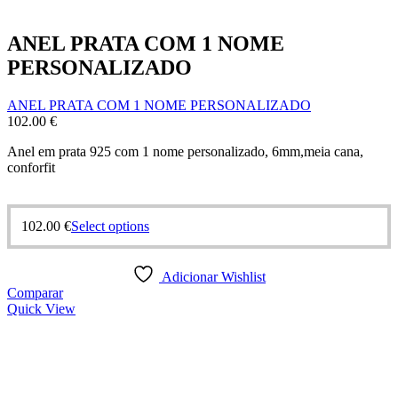
ANEL PRATA COM 1 NOME
PERSONALIZADO
ANEL PRATA COM 1 NOME PERSONALIZADO
102.00
€
Anel em prata 925 com 1 nome personalizado, 6mm,meia cana,
conforfit
This
102.00
€
Select options
product
has
multiple
Adicionar Wishlist
variants.
Comparar
The
Quick View
options
may
be
chosen
on