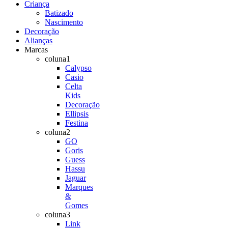
Criança
Batizado
Nascimento
Decoração
Alianças
Marcas
coluna1
Calypso
Casio
Celta
Kids
Decoração
Ellipsis
Festina
coluna2
GO
Goris
Guess
Hassu
Jaguar
Marques
&
Gomes
coluna3
Link