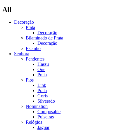
All
Decoração
Prata
Decoração
Bilaminado de Prata
Decoração
Estanho
Senhora
Pendentes
Hassu
One
Prata
Fios
Link
Prata
Goris
Silverado
Nomination
Composable
Pulseiras
Relógios
Jaguar