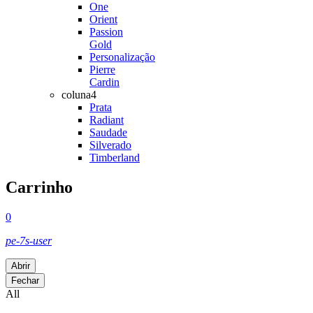
One
Orient
Passion
Gold
Personalização
Pierre
Cardin
coluna4
Prata
Radiant
Saudade
Silverado
Timberland
Carrinho
0
pe-7s-user
Abrir
Fechar
All