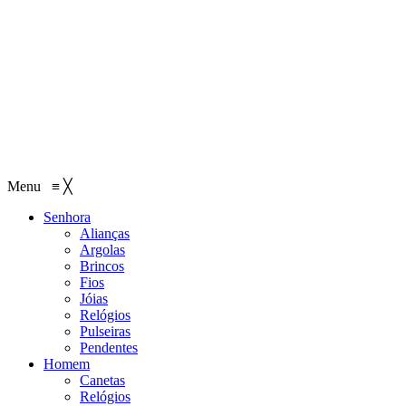
Menu
≡
╳
Senhora
Alianças
Argolas
Brincos
Fios
Jóias
Relógios
Pulseiras
Pendentes
Homem
Canetas
Relógios