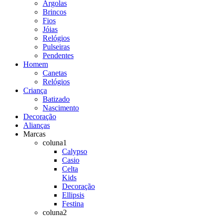
Argolas
Brincos
Fios
Jóias
Relógios
Pulseiras
Pendentes
Homem
Canetas
Relógios
Criança
Batizado
Nascimento
Decoração
Alianças
Marcas
coluna1
Calypso
Casio
Celta
Kids
Decoração
Ellipsis
Festina
coluna2