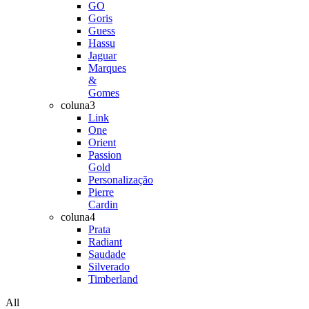
GO
Goris
Guess
Hassu
Jaguar
Marques
&
Gomes
coluna3
Link
One
Orient
Passion
Gold
Personalização
Pierre
Cardin
coluna4
Prata
Radiant
Saudade
Silverado
Timberland
All