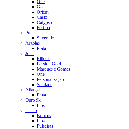
One
Go
Orient
Casio
Calypso
Festina
Prata
Silverado
Argolas
Prata
Jóias
Ellipsis
Passion Gold
Marques e Gomes
One
Personalização
Saudade
Alianças
Prata
Ouro 9k
Fios
Liu Jo
Brincos
Fios
Pulseiras