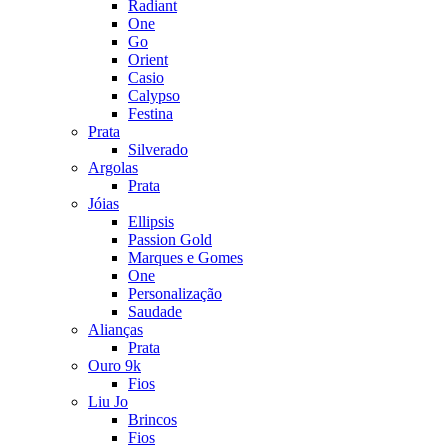
Radiant
One
Go
Orient
Casio
Calypso
Festina
Prata
Silverado
Argolas
Prata
Jóias
Ellipsis
Passion Gold
Marques e Gomes
One
Personalização
Saudade
Alianças
Prata
Ouro 9k
Fios
Liu Jo
Brincos
Fios