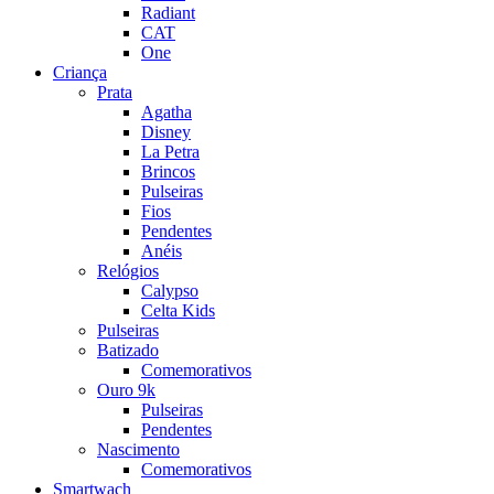
Radiant
CAT
One
Criança
Prata
Agatha
Disney
La Petra
Brincos
Pulseiras
Fios
Pendentes
Anéis
Relógios
Calypso
Celta Kids
Pulseiras
Batizado
Comemorativos
Ouro 9k
Pulseiras
Pendentes
Nascimento
Comemorativos
Smartwach