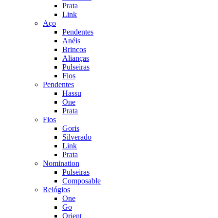
Prata
Link
Aço
Pendentes
Anéis
Brincos
Alianças
Pulseiras
Fios
Pendentes
Hassu
One
Prata
Fios
Goris
Silverado
Link
Prata
Nomination
Pulseiras
Composable
Relógios
One
Go
Orient