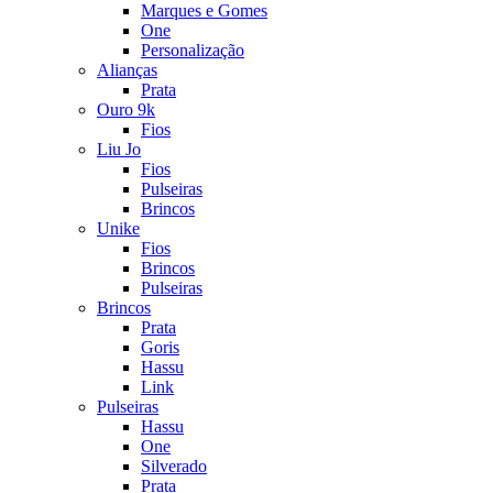
Marques e Gomes
One
Personalização
Alianças
Prata
Ouro 9k
Fios
Liu Jo
Fios
Pulseiras
Brincos
Unike
Fios
Brincos
Pulseiras
Brincos
Prata
Goris
Hassu
Link
Pulseiras
Hassu
One
Silverado
Prata