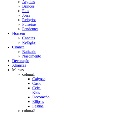
Argolas
Brincos
Fios
Jóias
Relógios
Pulseiras
Pendentes
Homem
Canetas
Relógios
Criança
Batizado
Nascimento
Decoração
Alianças
Marcas
coluna1
Calypso
Casio
Celta
Kids
Decoração
Ellipsis
Festina
coluna2