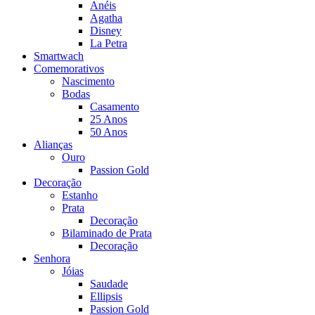
Anéis
Agatha
Disney
La Petra
Smartwach
Comemorativos
Nascimento
Bodas
Casamento
25 Anos
50 Anos
Alianças
Ouro
Passion Gold
Decoração
Estanho
Prata
Decoração
Bilaminado de Prata
Decoração
Senhora
Jóias
Saudade
Ellipsis
Passion Gold