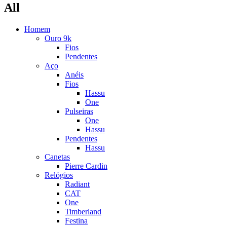
All
Homem
Ouro 9k
Fios
Pendentes
Aço
Anéis
Fios
Hassu
One
Pulseiras
One
Hassu
Pendentes
Hassu
Canetas
Pierre Cardin
Relógios
Radiant
CAT
One
Timberland
Festina