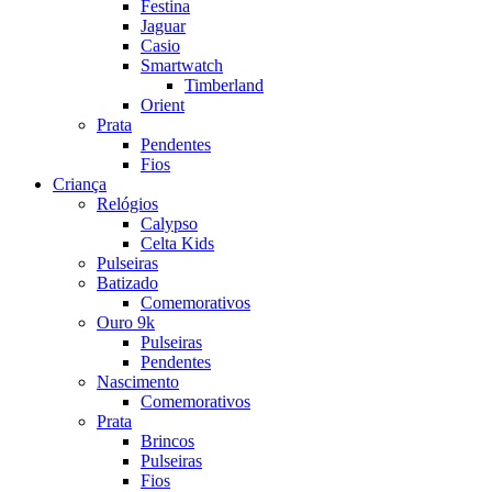
Festina
Jaguar
Casio
Smartwatch
Timberland
Orient
Prata
Pendentes
Fios
Criança
Relógios
Calypso
Celta Kids
Pulseiras
Batizado
Comemorativos
Ouro 9k
Pulseiras
Pendentes
Nascimento
Comemorativos
Prata
Brincos
Pulseiras
Fios