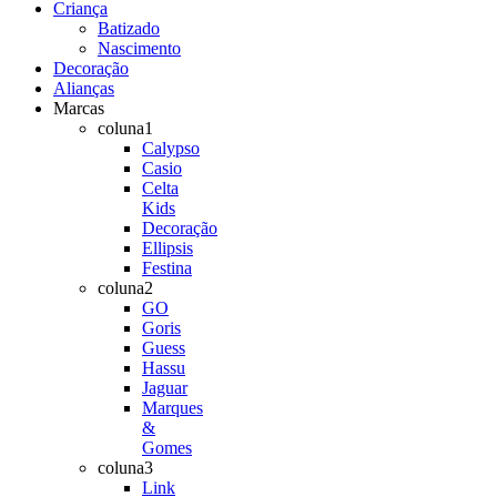
Criança
Batizado
Nascimento
Decoração
Alianças
Marcas
coluna1
Calypso
Casio
Celta
Kids
Decoração
Ellipsis
Festina
coluna2
GO
Goris
Guess
Hassu
Jaguar
Marques
&
Gomes
coluna3
Link