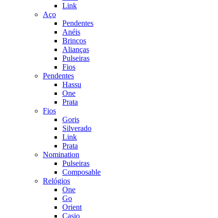
Link
Aço
Pendentes
Anéis
Brincos
Alianças
Pulseiras
Fios
Pendentes
Hassu
One
Prata
Fios
Goris
Silverado
Link
Prata
Nomination
Pulseiras
Composable
Relógios
One
Go
Orient
Casio