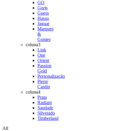
GO
Goris
Guess
Hassu
Jaguar
Marques
&
Gomes
coluna3
Link
One
Orient
Passion
Gold
Personalização
Pierre
Cardin
coluna4
Prata
Radiant
Saudade
Silverado
Timberland
All