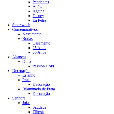
Pendentes
Anéis
Agatha
Disney
La Petra
Smartwach
Comemorativos
Nascimento
Bodas
Casamento
25 Anos
50 Anos
Alianças
Ouro
Passion Gold
Decoração
Estanho
Prata
Decoração
Bilaminado de Prata
Decoração
Senhora
Jóias
Saudade
Ellipsis