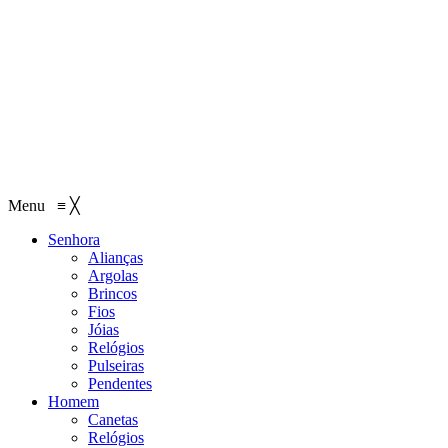
Menu
≡
╳
Senhora
Alianças
Argolas
Brincos
Fios
Jóias
Relógios
Pulseiras
Pendentes
Homem
Canetas
Relógios