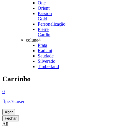
One
Orient
Passion
Gold
Personalização
Pierre
Cardin
coluna4
Prata
Radiant
Saudade
Silverado
Timberland
Carrinho
0
pe-7s-user
Abrir
Fechar
All