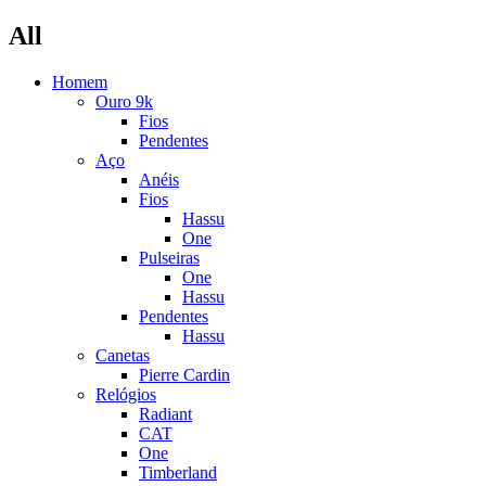
All
Homem
Ouro 9k
Fios
Pendentes
Aço
Anéis
Fios
Hassu
One
Pulseiras
One
Hassu
Pendentes
Hassu
Canetas
Pierre Cardin
Relógios
Radiant
CAT
One
Timberland