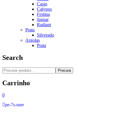
Casio
Calypso
Festina
Jaguar
Radiant
Prata
Silverado
Argolas
Prata
Search
Procura
Carrinho
0
pe-7s-user