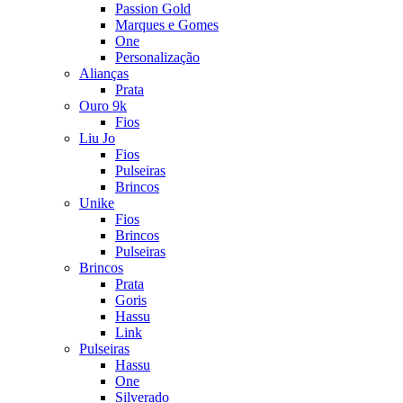
Passion Gold
Marques e Gomes
One
Personalização
Alianças
Prata
Ouro 9k
Fios
Liu Jo
Fios
Pulseiras
Brincos
Unike
Fios
Brincos
Pulseiras
Brincos
Prata
Goris
Hassu
Link
Pulseiras
Hassu
One
Silverado