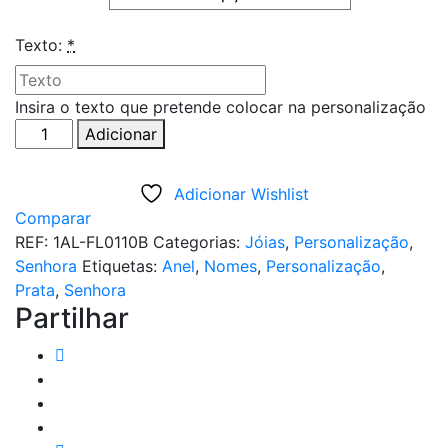
Texto:
*
Insira o texto que pretende colocar na personalização
Quantidade
Adicionar
de
ANEL
Adicionar Wishlist
PRATA
Comparar
COM
REF:
1AL-FL0110B
Categorias:
Jóias
,
Personalização
,
3
Senhora
Etiquetas:
Anel
,
Nomes
,
Personalização
,
NOMES
Prata
,
Senhora
PERSONALIZADOS
Partilhar