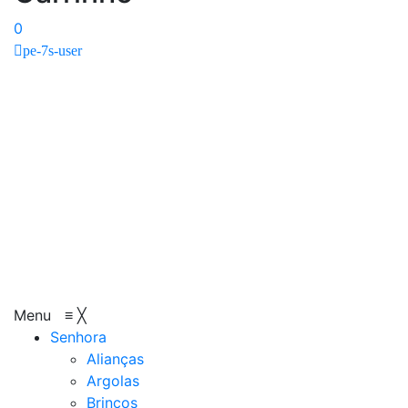
0
pe-7s-user
Menu
≡
╳
Senhora
Alianças
Argolas
Brincos