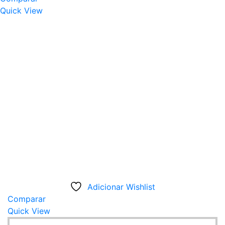
variants.
Quick View
The
options
may
be
chosen
on
the
product
page
Adicionar Wishlist
Comparar
Quick View