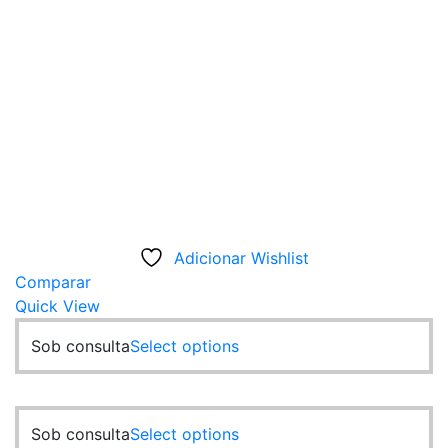
Adicionar Wishlist
Comparar
Quick View
This
Sob consulta
Select options
product
has
multiple
This
Sob consulta
Select options
variants.