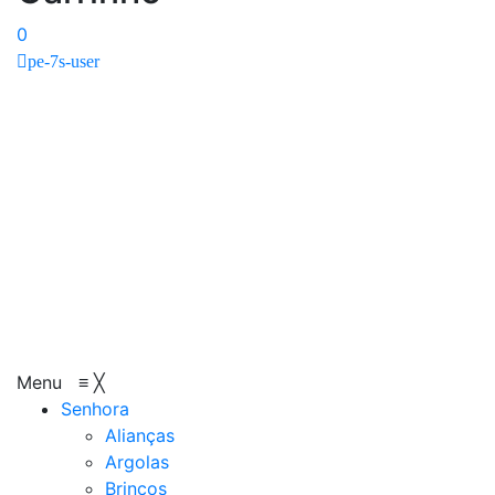
0
pe-7s-user
Menu
≡
╳
Senhora
Alianças
Argolas
Brincos