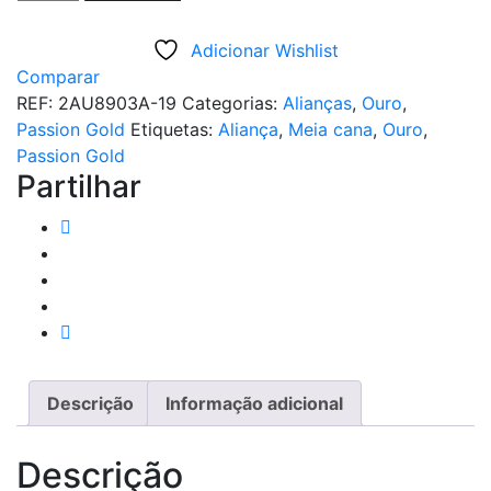
de
ALIANÇA
Adicionar Wishlist
OURO
Comparar
AMARELO
REF:
2AU8903A-19
Categorias:
Alianças
,
Ouro
,
PASSION
Passion Gold
Etiquetas:
Aliança
,
Meia cana
,
Ouro
,
GOLD
Passion Gold
19K
Partilhar
-
4,5MM
Descrição
Informação adicional
Descrição