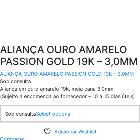
ALIANÇA OURO AMARELO
PASSION GOLD 19K – 3,0MM
ALIANÇA OURO AMARELO PASSION GOLD 19K – 3,0MM
Sob consulta
Aliança em ouro amarelo 19k, meia cana 3,0mm
(Sujeito a encomenda ao fornecedor – 10 a 15 dias úteis)
This
Sob consulta
Select options
product
has
Adicionar Wishlist
multiple
Comparar