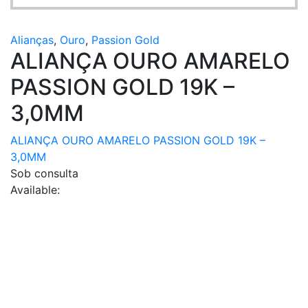
product
The
has
options
multiple
Alianças
,
Ouro
,
Passion Gold
may
ALIANÇA OURO AMARELO
variants.
be
The
chosen
PASSION GOLD 19K –
options
on
may
3,0MM
the
be
product
chosen
ALIANÇA OURO AMARELO PASSION GOLD 19K –
page
on
3,0MM
the
Sob consulta
product
Available:
page