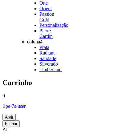
One
Orient
Passion
Gold
Personalização
Pierre
Cardin
coluna4
Prata
Radiant
Saudade
Silverado
Timberland
Carrinho
0
pe-7s-user
Abrir
Fechar
All