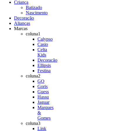
Criança
Batizado
Nascimento
Decoração
Alianças
Marcas
coluna1
Calypso
Casio
Celta
Kids
Decoração
Ellipsis
Festina
coluna2
GO
Goris
Guess
Hassu
Jaguar
Marques
&
Gomes
coluna3
Link