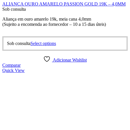
ALIANÇA OURO AMARELO PASSION GOLD 19K – 4,0MM
Sob consulta
Aliança em ouro amarelo 19k, meia cana 4,0mm
(Sujeito a encomenda ao fornecedor – 10 a 15 dias úteis)
This
Sob consulta
Select options
product
has
multiple
Adicionar Wishlist
variants.
Comparar
The
Quick View
options
may
be
chosen
on
the
product
page