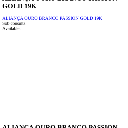
product
may
GOLD 19K
page
be
chosen
ALIANÇA OURO BRANCO PASSION GOLD 19K
on
Sob consulta
the
Available:
product
page
ALIANÇA OURO BRANCO PASSION