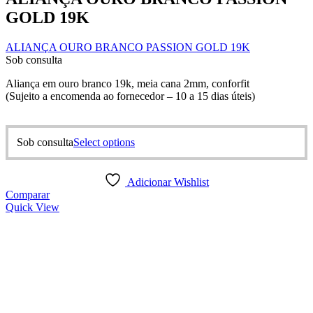
GOLD 19K
ALIANÇA OURO BRANCO PASSION GOLD 19K
Sob consulta
Aliança em ouro branco 19k, meia cana 2mm, conforfit
(Sujeito a encomenda ao fornecedor – 10 a 15 dias úteis)
This
Sob consulta
Select options
product
has
multiple
Adicionar Wishlist
variants.
Comparar
The
Quick View
options
may
be
chosen
on
the
product
page