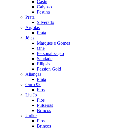
Casio
Calypso
Festina
Prata
Silverado
Argolas
Prata
Jóias
Marques e Gomes
One
Personalização
Saudade
Ellipsis
Passion Gold
Alianças
Prata
Ouro 9k
Fios
Liu Jo
Fios
Pulseiras
Brincos
Unike
Fios
Brincos