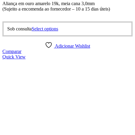
Aliança em ouro amarelo 19k, meia cana 3,0mm
(Sujeito a encomenda ao fornecedor – 10 a 15 dias úteis)
This
Sob consulta
Select options
product
has
multiple
Adicionar Wishlist
variants.
Comparar
The
Quick View
options
may
be
chosen
on
the
product
page