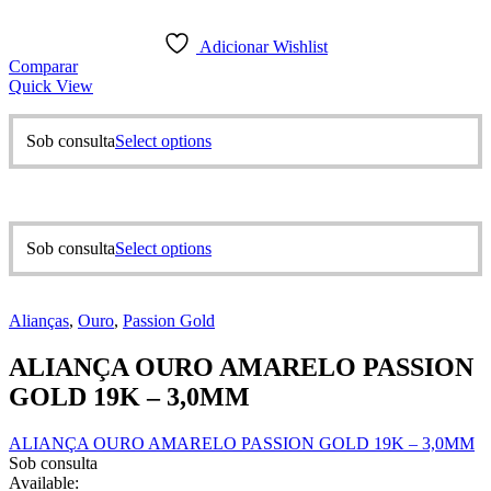
Adicionar Wishlist
Comparar
Quick View
This
Sob consulta
Select options
product
has
multiple
variants.
The
This
Sob consulta
Select options
options
product
may
has
be
multiple
chosen
Alianças
,
Ouro
,
Passion Gold
variants.
on
The
the
ALIANÇA OURO AMARELO PASSION
options
product
may
GOLD 19K – 3,0MM
page
be
chosen
ALIANÇA OURO AMARELO PASSION GOLD 19K – 3,0MM
on
Sob consulta
the
Available:
product