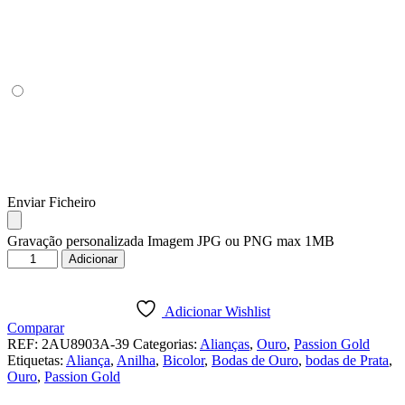
Enviar Ficheiro
Gravação personalizada Imagem JPG ou PNG max 1MB
Quantidade
Adicionar
de
ALIANÇA
OURO
Adicionar Wishlist
BICOLOR
Comparar
PASSION
REF:
2AU8903A-39
Categorias:
Alianças
,
Ouro
,
Passion Gold
GOLD
Etiquetas:
Aliança
,
Anilha
,
Bicolor
,
Bodas de Ouro
,
bodas de Prata
,
19K
Ouro
,
Passion Gold
-
6MM