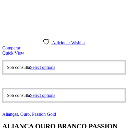
Adicionar Wishlist
Comparar
Quick View
This
Sob consulta
Select options
product
has
multiple
variants.
The
This
Sob consulta
Select options
options
product
may
has
be
multiple
chosen
Alianças
,
Ouro
,
Passion Gold
variants.
on
The
the
ALIANÇA OURO BRANCO PASSION
options