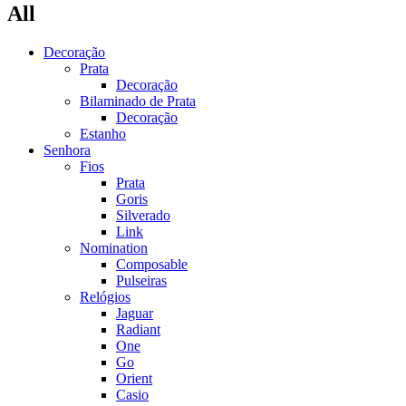
All
Decoração
Prata
Decoração
Bilaminado de Prata
Decoração
Estanho
Senhora
Fios
Prata
Goris
Silverado
Link
Nomination
Composable
Pulseiras
Relógios
Jaguar
Radiant
One
Go
Orient
Casio