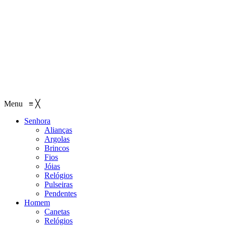
Menu
≡
╳
Senhora
Alianças
Argolas
Brincos
Fios
Jóias
Relógios
Pulseiras
Pendentes
Homem
Canetas
Relógios