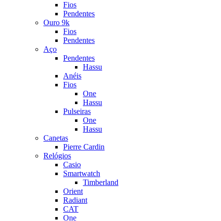
Fios
Pendentes
Ouro 9k
Fios
Pendentes
Aço
Pendentes
Hassu
Anéis
Fios
One
Hassu
Pulseiras
One
Hassu
Canetas
Pierre Cardin
Relógios
Casio
Smartwatch
Timberland
Orient
Radiant
CAT
One