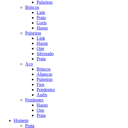
Pulseiras
Brincos
Link
Prata
Goris
Hassu
Pulseiras
Link
Hassu
One
Silverado
Prata
Aço
Brincos
Alianças
Pulseiras
Fios
Pendentes
Anéis
Pendentes
Hassu
One
Prata
Homem
Prata