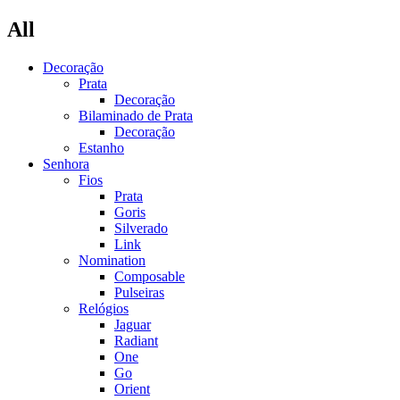
All
Decoração
Prata
Decoração
Bilaminado de Prata
Decoração
Estanho
Senhora
Fios
Prata
Goris
Silverado
Link
Nomination
Composable
Pulseiras
Relógios
Jaguar
Radiant
One
Go
Orient