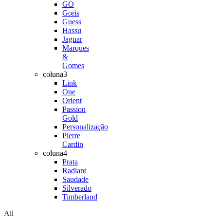
GO
Goris
Guess
Hassu
Jaguar
Marques
&
Gomes
coluna3
Link
One
Orient
Passion
Gold
Personalização
Pierre
Cardin
coluna4
Prata
Radiant
Saudade
Silverado
Timberland
All