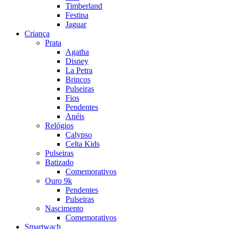
Timberland
Festina
Jaguar
Criança
Prata
Agatha
Disney
La Petra
Brincos
Pulseiras
Fios
Pendentes
Anéis
Relógios
Calypso
Celta Kids
Pulseiras
Batizado
Comemorativos
Ouro 9k
Pendentes
Pulseiras
Nascimento
Comemorativos
Smartwach