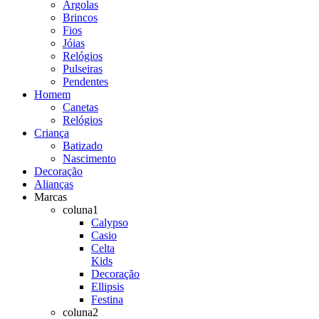
Argolas
Brincos
Fios
Jóias
Relógios
Pulseiras
Pendentes
Homem
Canetas
Relógios
Criança
Batizado
Nascimento
Decoração
Alianças
Marcas
coluna1
Calypso
Casio
Celta
Kids
Decoração
Ellipsis
Festina
coluna2