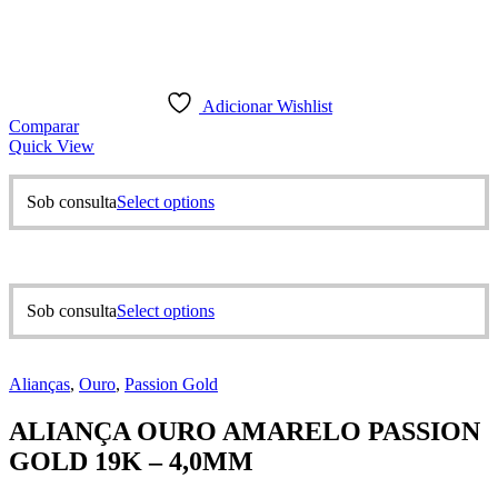
Adicionar Wishlist
Comparar
Quick View
This
Sob consulta
Select options
product
has
multiple
variants.
The
This
Sob consulta
Select options
options
product
may
has
be
multiple
chosen
Alianças
,
Ouro
,
Passion Gold
variants.
on
The
the
ALIANÇA OURO AMARELO PASSION
options
product
may
GOLD 19K – 4,0MM
page
be
chosen