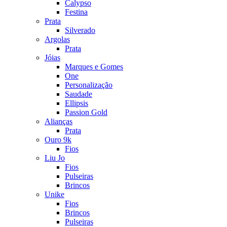
Calypso
Festina
Prata
Silverado
Argolas
Prata
Jóias
Marques e Gomes
One
Personalização
Saudade
Ellipsis
Passion Gold
Alianças
Prata
Ouro 9k
Fios
Liu Jo
Fios
Pulseiras
Brincos
Unike
Fios
Brincos
Pulseiras