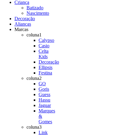
Criança
Batizado
Nascimento
Decoração
Alianças
Marcas
coluna1
Calypso
Casio
Celta
Kids
Decoração
Ellipsis
Festina
coluna2
GO
Goris
Guess
Hassu
Jaguar
Marques
&
Gomes
coluna3
Link