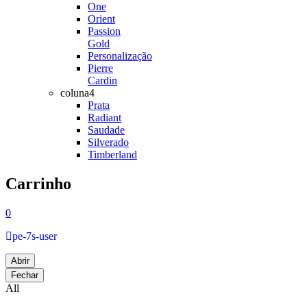
One
Orient
Passion
Gold
Personalização
Pierre
Cardin
coluna4
Prata
Radiant
Saudade
Silverado
Timberland
Carrinho
0
pe-7s-user
Abrir
Fechar
All