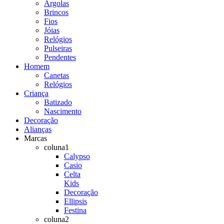
Argolas
Brincos
Fios
Jóias
Relógios
Pulseiras
Pendentes
Homem
Canetas
Relógios
Criança
Batizado
Nascimento
Decoração
Alianças
Marcas
coluna1
Calypso
Casio
Celta
Kids
Decoração
Ellipsis
Festina
coluna2