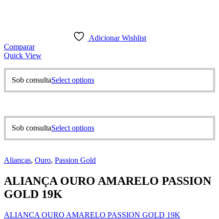
Adicionar Wishlist
Comparar
Quick View
This
Sob consulta
Select options
product
has
multiple
variants.
The
This
Sob consulta
Select options
options
product
may
has
be
multiple
chosen
Alianças
,
Ouro
,
Passion Gold
variants.
on
The
the
ALIANÇA OURO AMARELO PASSION
options
product
may
GOLD 19K
page
be
chosen
ALIANÇA OURO AMARELO PASSION GOLD 19K
on