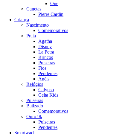
One
Canetas
Pierre Cardin
Criança
Nascimento
Comemorativos
Prata
Agatha
Disney
La Petra
Brincos
Pulseiras
Fios
Pendentes
Anéis
Relógios
Calypso
Celta Kids
Pulseiras
Batizado
Comemorativos
Ouro 9k
Pulseiras
Pendentes
Smartwach