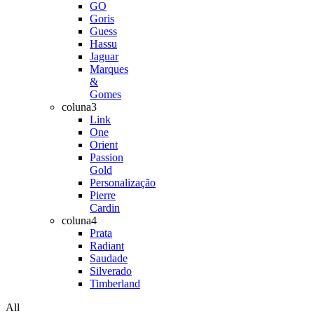
GO
Goris
Guess
Hassu
Jaguar
Marques
&
Gomes
coluna3
Link
One
Orient
Passion
Gold
Personalização
Pierre
Cardin
coluna4
Prata
Radiant
Saudade
Silverado
Timberland
All