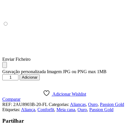
Enviar Ficheiro
Gravação personalizada Imagem JPG ou PNG max 1MB
Quantidade
Adicionar
de
ALIANÇA
OURO
Adicionar Wishlist
BRANCO
Comparar
PASSION
REF:
2AU8903B-20-FL
Categorias:
Alianças
,
Ouro
,
Passion Gold
GOLD
Etiquetas:
Aliança
,
Conforfit
,
Meia cana
,
Ouro
,
Passion Gold
19K
Partilhar