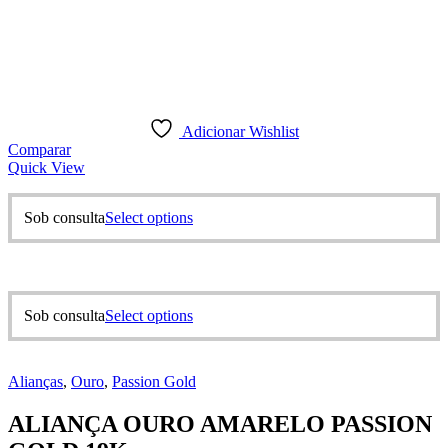
Adicionar Wishlist
Comparar
Quick View
This
Sob consulta
Select options
product
has
multiple
variants.
The
This
Sob consulta
Select options
options
product
may
has
be
multiple
chosen
Alianças
,
Ouro
,
Passion Gold
variants.
on
The
the
ALIANÇA OURO AMARELO PASSION
options
product
may