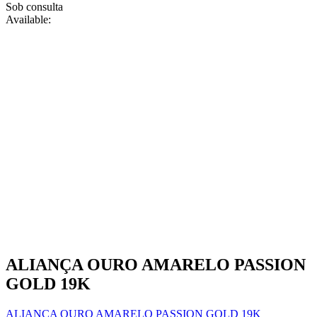
Sob consulta
the
Available:
product
page
ALIANÇA OURO AMARELO PASSION
GOLD 19K
ALIANÇA OURO AMARELO PASSION GOLD 19K