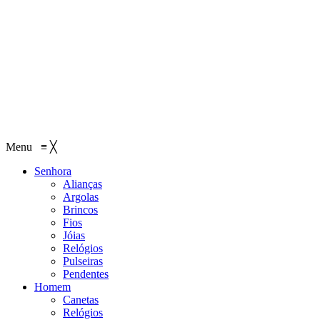
Menu
≡
╳
Senhora
Alianças
Argolas
Brincos
Fios
Jóias
Relógios
Pulseiras
Pendentes
Homem
Canetas
Relógios