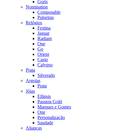
Goris
Nomination
Composable
Pulseiras
Relógios
Festina
Jaguar
Radiant
One
Go
Orient
Casio
Calypso
Prata
Silverado
Argolas
Prata
Jóias
Ellipsis
Passion Gold
Marques e Gomes
One
Personalização
Saudade
Alianças