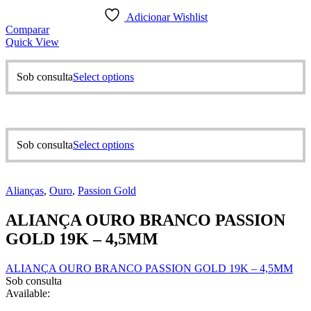
Adicionar Wishlist
Comparar
Quick View
This
Sob consulta
Select options
product
has
multiple
variants.
The
This
Sob consulta
Select options
options
product
may
has
be
multiple
chosen
Alianças
,
Ouro
,
Passion Gold
variants.
on
The
the
ALIANÇA OURO BRANCO PASSION
options
product
may
GOLD 19K – 4,5MM
page
be
chosen
ALIANÇA OURO BRANCO PASSION GOLD 19K – 4,5MM
on
Sob consulta
the
Available:
product
page