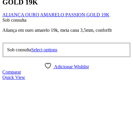
GOLD 19K
ALIANÇA OURO AMARELO PASSION GOLD 19K
Sob consulta
Aliança em ouro amarelo 19k, meia cana 3,5mm, conforfit
This
Sob consulta
Select options
product
has
multiple
Adicionar Wishlist
variants.
Comparar
The
Quick View
options
may
be
chosen
on
the
product
page