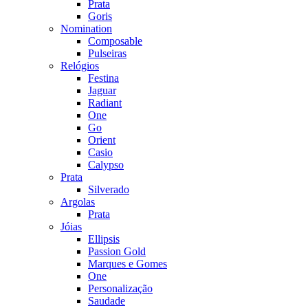
Prata
Goris
Nomination
Composable
Pulseiras
Relógios
Festina
Jaguar
Radiant
One
Go
Orient
Casio
Calypso
Prata
Silverado
Argolas
Prata
Jóias
Ellipsis
Passion Gold
Marques e Gomes
One
Personalização
Saudade