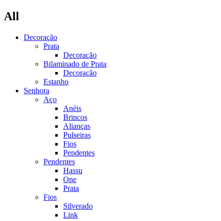
All
Decoração
Prata
Decoração
Bilaminado de Prata
Decoração
Estanho
Senhora
Aço
Anéis
Brincos
Alianças
Pulseiras
Fios
Pendentes
Pendentes
Hassu
One
Prata
Fios
Silverado
Link