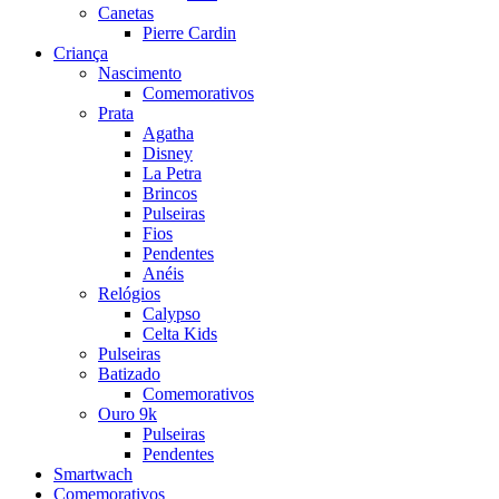
Canetas
Pierre Cardin
Criança
Nascimento
Comemorativos
Prata
Agatha
Disney
La Petra
Brincos
Pulseiras
Fios
Pendentes
Anéis
Relógios
Calypso
Celta Kids
Pulseiras
Batizado
Comemorativos
Ouro 9k
Pulseiras
Pendentes
Smartwach
Comemorativos