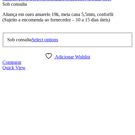
Sob consulta
Aliança em ouro amarelo 19k, meia cana 5,5mm, conforfit
(Sujeito a encomenda ao fornecedor – 10 a 15 dias úteis)
This
Sob consulta
Select options
product
has
multiple
Adicionar Wishlist
variants.
Comparar
The
Quick View
options
may
be
chosen
on
the
product
page