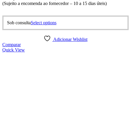
(Sujeito a encomenda ao fornecedor – 10 a 15 dias úteis)
This
Sob consulta
Select options
product
has
multiple
Adicionar Wishlist
variants.
Comparar
The
Quick View
options
may
be
chosen
on
the
product
page