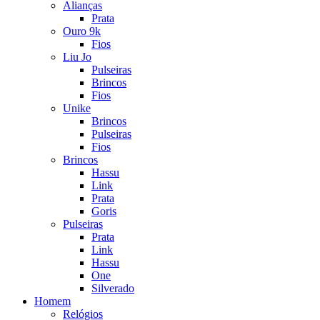
Alianças
Prata
Ouro 9k
Fios
Liu Jo
Pulseiras
Brincos
Fios
Unike
Brincos
Pulseiras
Fios
Brincos
Hassu
Link
Prata
Goris
Pulseiras
Prata
Link
Hassu
One
Silverado
Homem
Relógios