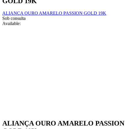
GOLD 19K
page
be
chosen
ALIANÇA OURO AMARELO PASSION GOLD 19K
on
Sob consulta
the
Available:
product
page
ALIANÇA OURO AMARELO PASSION